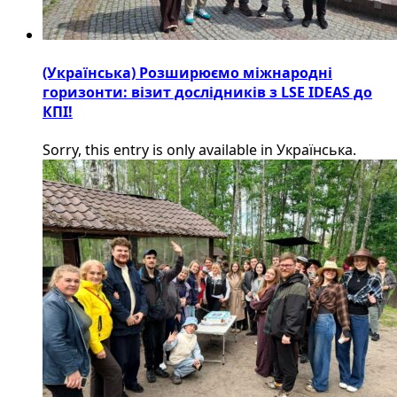
(Українська) Розширюємо міжнародні
горизонти: візит дослідників з LSE IDEAS до
КПІ!
Sorry, this entry is only available in Українська.