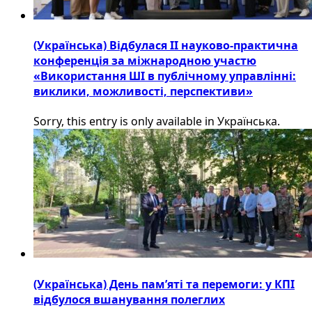
(Українська) Відбулася ІІ науково-практична
конференція за міжнародною участю
«Використання ШІ в публічному управлінні:
виклики, можливості, перспективи»
Sorry, this entry is only available in Українська.
(Українська) День пам’яті та перемоги: у КПІ
відбулося вшанування полеглих