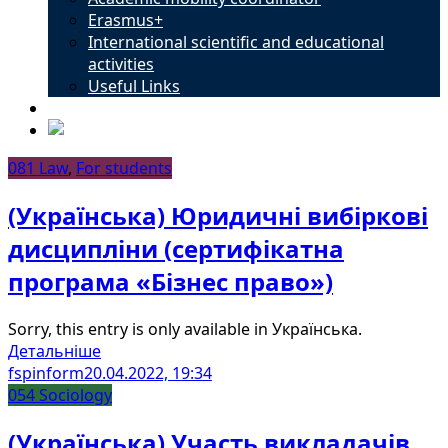
Erasmus+
International scientific and educational
activities
Useful Links
Contacts
081 Law
,
For students
(Українська) Юридичні вибіркові
дисципліни (сертифікатна
програма «Бізнес право»)
Sorry, this entry is only available in Українська.
Детальніше
fspinform
20.04.2022, 19:34
054 Sociology
(Українська) Участь викладачів