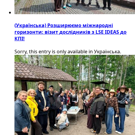
(Українська) Розширюємо міжнародні
горизонти: візит дослідників з LSE IDEAS до
КПІ!
Sorry, this entry is only available in Українська.