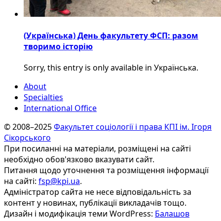
(Українська) День факультету ФСП: разом
творимо історію
Sorry, this entry is only available in Українська.
About
Specialties
International Office
© 2008–2025
Факультет соціології і права КПІ ім. Ігоря
Сікорського
При посиланні на матеріали, розміщені на сайті
необхідно обов'язково вказувати сайт.
Питання щодо уточнення та розміщення інформації
на сайті:
fsp@kpi.ua
.
Адміністратор сайта не несе відповідальність за
контент у новинах, публікації викладачів тощо.
Дизайн і модифікація теми WordPress:
Балашов