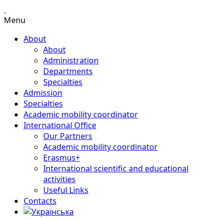
Menu
About
About
Administration
Departments
Specialties
Admission
Specialties
Academic mobility coordinator
International Office
Our Partners
Academic mobility coordinator
Erasmus+
International scientific and educational
activities
Useful Links
Contacts