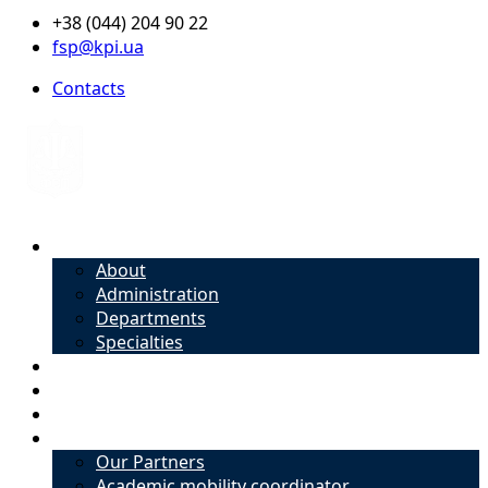
+38 (044) 204 90 22
fsp@kpi.ua
Contacts
About
About
Administration
Departments
Specialties
Admission
Specialties
Academic mobility coordinator
International Office
Our Partners
Academic mobility coordinator