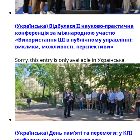
(Українська) Відбулася ІІ науково-практична
конференція за міжнародною участю
«Використання ШІ в публічному управлінні:
виклики, можливості, перспективи»
Sorry, this entry is only available in Українська.
(Українська) День пам’яті та перемоги: у КПІ
відбулося вшанування полеглих