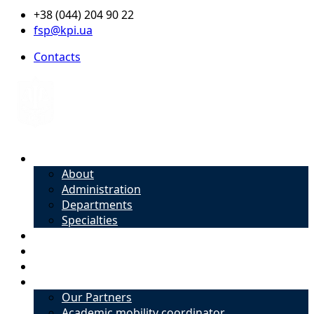
+38 (044) 204 90 22
fsp@kpi.ua
Contacts
About
About
Administration
Departments
Specialties
Admission
Specialties
Academic mobility coordinator
International Office
Our Partners
Academic mobility coordinator