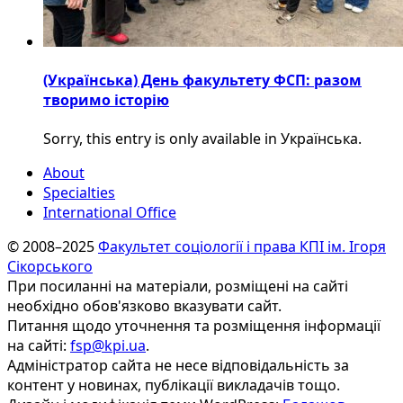
(Українська) День факультету ФСП: разом
творимо історію
Sorry, this entry is only available in Українська.
About
Specialties
International Office
© 2008–2025
Факультет соціології і права КПІ ім. Ігоря
Сікорського
При посиланні на матеріали, розміщені на сайті
необхідно обов'язково вказувати сайт.
Питання щодо уточнення та розміщення інформації
на сайті:
fsp@kpi.ua
.
Адміністратор сайта не несе відповідальність за
контент у новинах, публікації викладачів тощо.