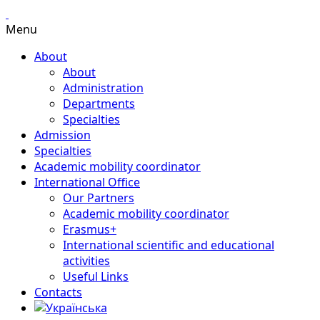
Menu
About
About
Administration
Departments
Specialties
Admission
Specialties
Academic mobility coordinator
International Office
Our Partners
Academic mobility coordinator
Erasmus+
International scientific and educational
activities
Useful Links
Contacts