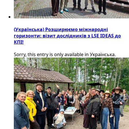
(Українська) Розширюємо міжнародні
горизонти: візит дослідників з LSE IDEAS до
КПІ!
Sorry, this entry is only available in Українська.