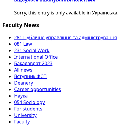
Sorry, this entry is only available in Українська.
Faculty News
281 Публічне управління та адміністрування
081 Law
231 Social Work
International Office
Бакалаврат 2023
All news
Вступник ФСП
Deanery
Career opportunities
Наука
054 Sociology
For students
University
Faculty