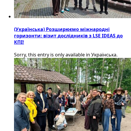
(Українська) Розширюємо міжнародні
горизонти: візит дослідників з LSE IDEAS до
КПІ!
Sorry, this entry is only available in Українська.