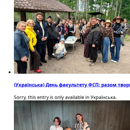
(Українська) День факультету ФСП: разом твор
Sorry, this entry is only available in Українська.