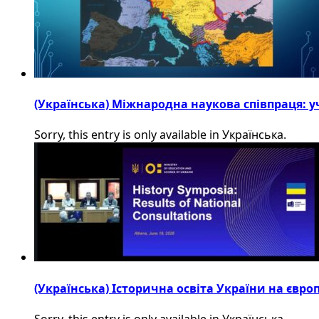
(Українська) Міжнародна наукова співпраця: уч
Sorry, this entry is only available in Українська.
(Українська) Історична освіта України на євр
Sorry, this entry is only available in Українська.