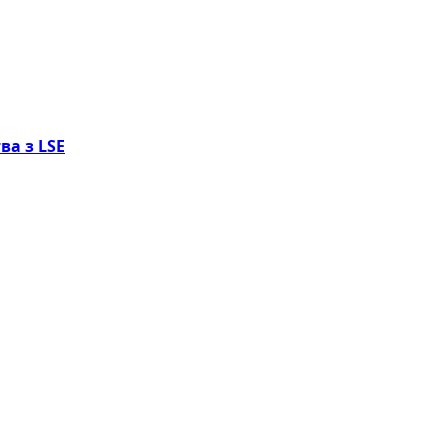
ва з LSE