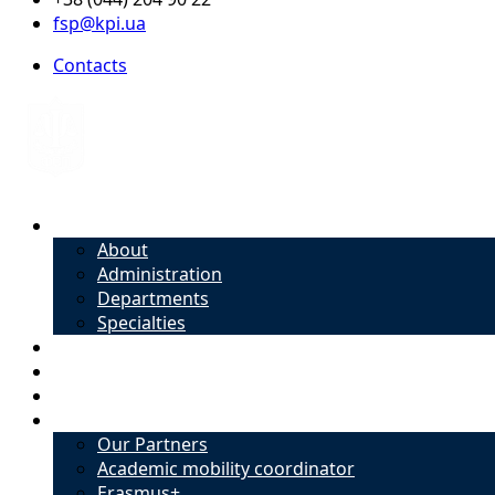
fsp@kpi.ua
Contacts
About
About
Administration
Departments
Specialties
Admission
Specialties
Academic mobility coordinator
International Office
Our Partners
Academic mobility coordinator
Erasmus+