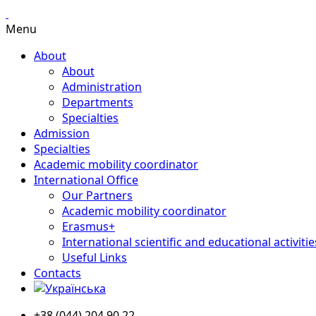
Menu
About
About
Administration
Departments
Specialties
Admission
Specialties
Academic mobility coordinator
International Office
Our Partners
Academic mobility coordinator
Erasmus+
International scientific and educational activitie
Useful Links
Contacts
+38 (044) 204 90 22