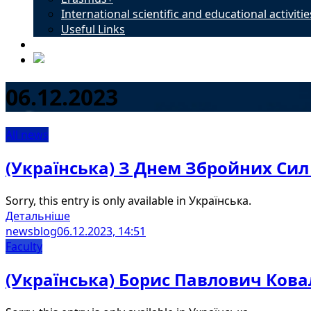
International scientific and educational activitie
Useful Links
Contacts
06.12.2023
All news
(Українська) З Днем Збройних Сил
Sorry, this entry is only available in Українська.
Детальніше
newsblog
06.12.2023, 14:51
Faculty
(Українська) Борис Павлович Кова