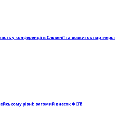
асть у конференції в Словенії та розвиток партнерст
опейському рівні: вагомий внесок ФСП!