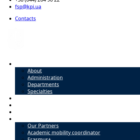
fsp@kpi.ua
Contacts
About
About
Administration
Departments
Specialties
Admission
Specialties
Academic mobility coordinator
International Office
Our Partners
Academic mobility coordinator
Erasmus+