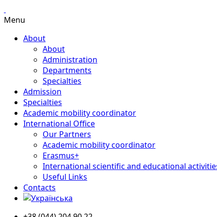
Menu
About
About
Administration
Departments
Specialties
Admission
Specialties
Academic mobility coordinator
International Office
Our Partners
Academic mobility coordinator
Erasmus+
International scientific and educational activitie
Useful Links
Contacts
+38 (044) 204 90 22