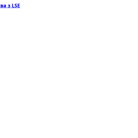
ва з LSE