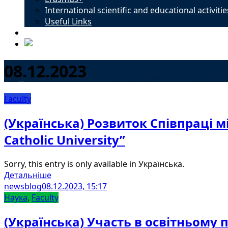
International scientific and educational activitie
Useful Links
Contacts
08.12.2023
Faculty
(Українська) Розвиток Співпраці м
Catholic University”
Sorry, this entry is only available in Українська.
Детальніше
newsblog
08.12.2023, 15:17
Наука
,
Faculty
(Українська) Участь в освітньому п