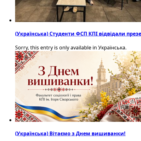
(Українська) Студенти ФСП КПІ відвідали пре
Sorry, this entry is only available in Українська.
(Українська) Вітаємо з Днем вишиванки!