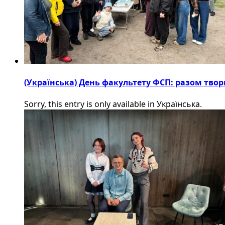
(Українська) День факультету ФСП: разом твор
Sorry, this entry is only available in Українська.