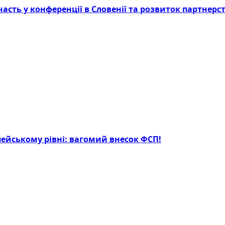
асть у конференції в Словенії та розвиток партнерст
опейському рівні: вагомий внесок ФСП!