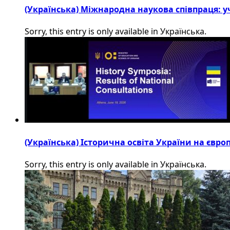
(Українська) Міжнародна наукова співпраця: уч
Sorry, this entry is only available in Українська.
(Українська) Історична освіта України на євр
Sorry, this entry is only available in Українська.