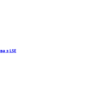
ва з LSE