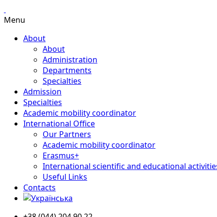
Menu
About
About
Administration
Departments
Specialties
Admission
Specialties
Academic mobility coordinator
International Office
Our Partners
Academic mobility coordinator
Erasmus+
International scientific and educational activitie
Useful Links
Contacts
+38 (044) 204 90 22