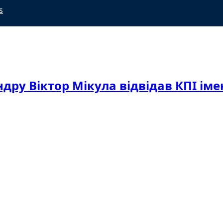
s
дру Віктор Мікула відвідав КПІ імен