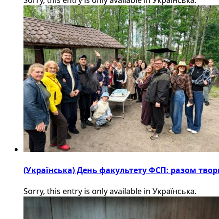
(Українська) День факультету ФСП: разом твор
Sorry, this entry is only available in Українська.