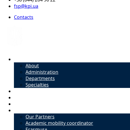
fsp@kpi.ua
Contacts
About
About
Administration
Departments
Specialties
Admission
Specialties
Academic mobility coordinator
International Office
Our Partners
Academic mobility coordinator
Erasmus+