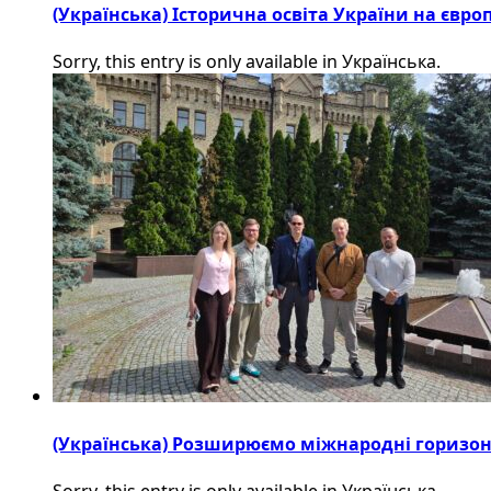
(Українська) Історична освіта України на євр
Sorry, this entry is only available in Українська.
(Українська) Розширюємо міжнародні горизонти
Sorry, this entry is only available in Українська.