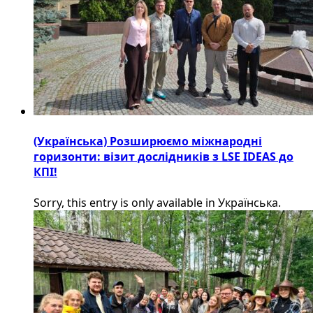
(Українська) Розширюємо міжнародні
горизонти: візит дослідників з LSE IDEAS до
КПІ!
Sorry, this entry is only available in Українська.