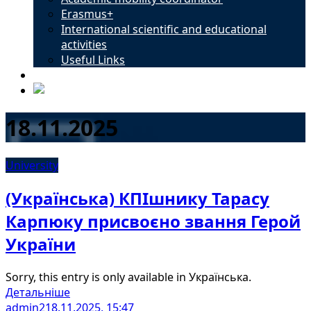
Erasmus+
International scientific and educational
activities
Useful Links
Contacts
18.11.2025
University
(Українська) КПІшнику Тарасу
Карпюку присвоєно звання Герой
України
Sorry, this entry is only available in Українська.
Детальніше
admin2
18.11.2025, 15:47