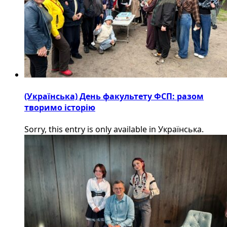
(Українська) День факультету ФСП: разом
творимо історію
Sorry, this entry is only available in Українська.