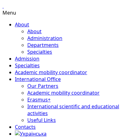
Menu
About
About
Administration
Departments
Specialties
Admission
Specialties
Academic mobility coordinator
International Office
Our Partners
Academic mobility coordinator
Erasmus+
International scientific and educational
activities
Useful Links
Contacts