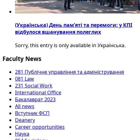
(Українська) День пам’яті та перемоги: у КПІ
відбулося вшанування полеглих
Sorry, this entry is only available in Українська.
Faculty News
281 Публічне управління та адміністрування
081 Law
231 Social Work
International Office
Бакалаврат 2023
All news
Вступник ФСП
Deanery
Career opportunities
Наука