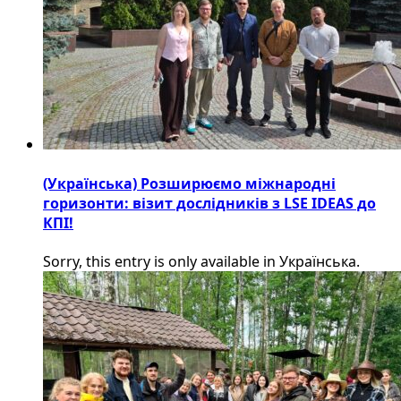
(Українська) Розширюємо міжнародні
горизонти: візит дослідників з LSE IDEAS до
КПІ!
Sorry, this entry is only available in Українська.