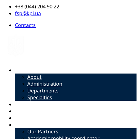
+38 (044) 204 90 22
fsp@kpi.ua
Contacts
About
About
Administration
Departments
Specialties
Admission
Specialties
Academic mobility coordinator
International Office
Our Partners
Academic mobility coordinator