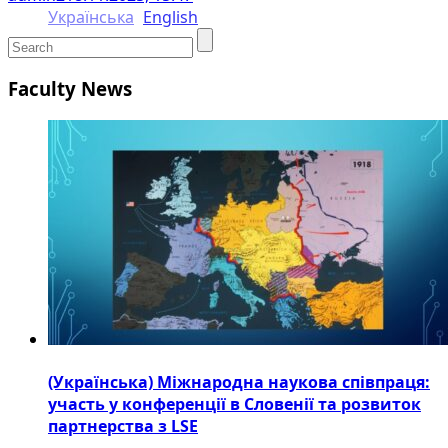
Українська
English
Faculty News
(Українська) Міжнародна наукова співпраця:
участь у конференції в Словенії та розвиток
партнерства з LSE