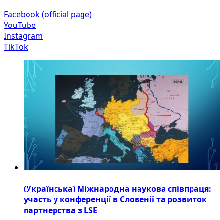
Facebook (official page)
YouTube
Instagram
TikTok
(Українська) Міжнародна наукова співпраця:
участь у конференції в Словенії та розвиток
партнерства з LSE