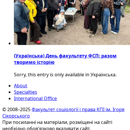
(Українська) День факультету ФСП: разом
творимо історію
Sorry, this entry is only available in Українська.
About
Specialties
International Office
© 2008–2025
Факультет соціології і права КПІ ім. Ігоря
Сікорського
При посиланні на матеріали, розміщені на сайті
необхідно обов'язково вказувати сайт.