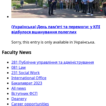
(Українська) День пам’яті та перемоги: у КПІ
відбулося вшанування полеглих
Sorry, this entry is only available in Українська.
Faculty News
281 Публічне управління та адміністрування
081 Law
231 Social Work
International Office
Бакалаврат 2023
All news
Вступник ФСП
Deanery
Career opportunities