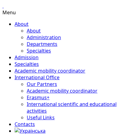
Menu
About
About
Administration
Departments
Specialties
Admission
Specialties
Academic mobility coordinator
International Office
Our Partners
Academic mobility coordinator
Erasmus+
International scientific and educational
activities
Useful Links
Contacts