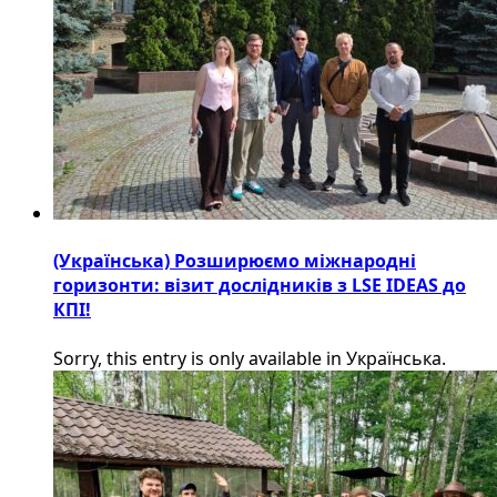
(Українська) Розширюємо міжнародні
горизонти: візит дослідників з LSE IDEAS до
КПІ!
Sorry, this entry is only available in Українська.