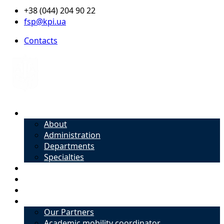
+38 (044) 204 90 22
fsp@kpi.ua
Contacts
About
About
Administration
Departments
Specialties
Admission
Specialties
Academic mobility coordinator
International Office
Our Partners
Academic mobility coordinator