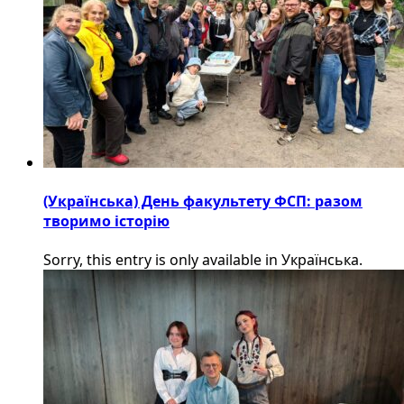
(Українська) День факультету ФСП: разом
творимо історію
Sorry, this entry is only available in Українська.