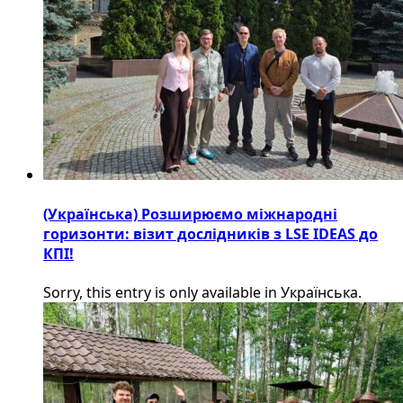
(Українська) Розширюємо міжнародні
горизонти: візит дослідників з LSE IDEAS до
КПІ!
Sorry, this entry is only available in Українська.