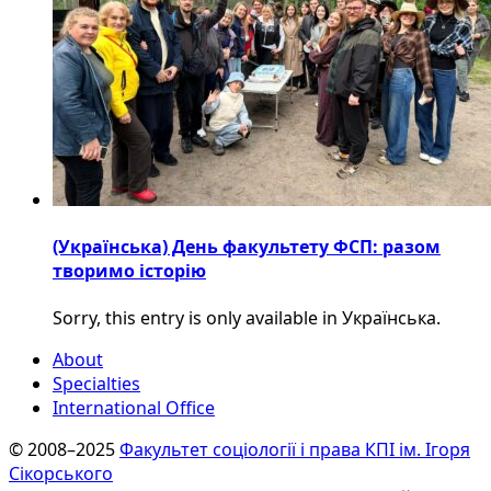
(Українська) День факультету ФСП: разом
творимо історію
Sorry, this entry is only available in Українська.
About
Specialties
International Office
© 2008–2025
Факультет соціології і права КПІ ім. Ігоря
Сікорського