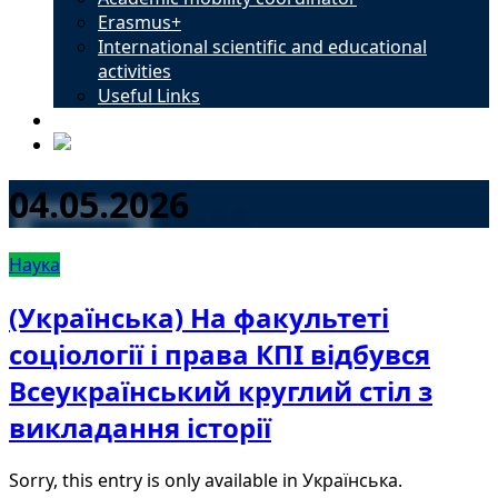
Erasmus+
International scientific and educational
activities
Useful Links
Contacts
04.05.2026
Наука
(Українська) На факультеті
соціології і права КПІ відбувся
Всеукраїнський круглий стіл з
викладання історії
Sorry, this entry is only available in Українська.