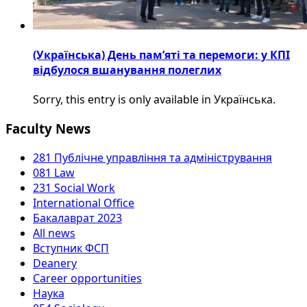
(Українська) День пам’яті та перемоги: у КПІ
відбулося вшанування полеглих
Sorry, this entry is only available in Українська.
Faculty News
281 Публічне управління та адміністрування
081 Law
231 Social Work
International Office
Бакалаврат 2023
All news
Вступник ФСП
Deanery
Career opportunities
Наука