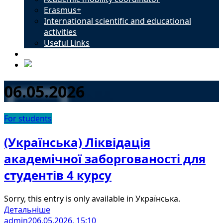
Erasmus+
International scientific and educational
activities
Useful Links
Contacts
06.05.2026
For students
(Українська) Ліквідація
академічної заборгованості для
студентів 4 курсу
Sorry, this entry is only available in Українська.
Детальніше
admin2
06.05.2026, 15:10