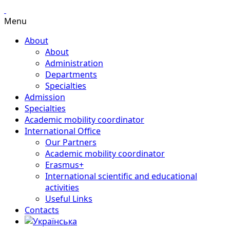
Menu
About
About
Administration
Departments
Specialties
Admission
Specialties
Academic mobility coordinator
International Office
Our Partners
Academic mobility coordinator
Erasmus+
International scientific and educational
activities
Useful Links
Contacts