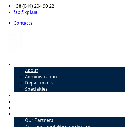
+38 (044) 204 90 22
fsp@kpi.ua
Contacts
About
About
Administration
Departments
Specialties
Admission
Specialties
Academic mobility coordinator
International Office
Our Partners
Academic mobility coordinator