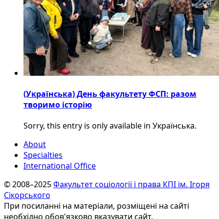
(Українська) День факультету ФСП: разом
творимо історію
Sorry, this entry is only available in Українська.
About
Specialties
International Office
© 2008–2025
Факультет соціології і права КПІ ім. Ігоря
Сікорського
При посиланні на матеріали, розміщені на сайті
необхідно обов'язково вказувати сайт.