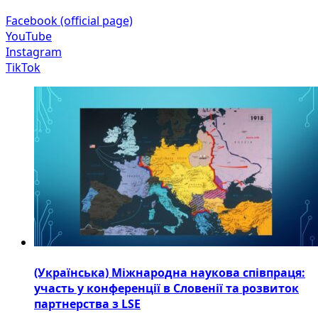
Facebook (official page)
YouTube
Instagram
TikTok
(Українська) Міжнародна наукова співпраця:
участь у конференції в Словенії та розвиток
партнерства з LSE