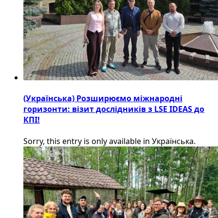
(Українська) Розширюємо міжнародні
горизонти: візит дослідників з LSE IDEAS до
КПІ!
Sorry, this entry is only available in Українська.