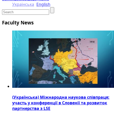
Українська
English
Faculty News
(Українська) Міжнародна наукова співпраця:
участь у конференції в Словенії та розвиток
партнерства з LSE