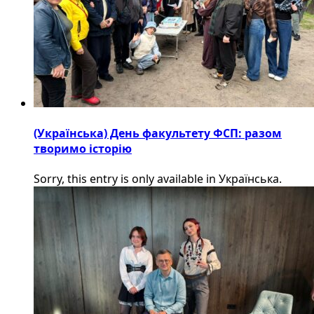
(Українська) День факультету ФСП: разом
творимо історію
Sorry, this entry is only available in Українська.