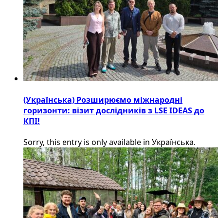
(Українська) Розширюємо міжнародні
горизонти: візит дослідників з LSE IDEAS до
КПІ!
Sorry, this entry is only available in Українська.