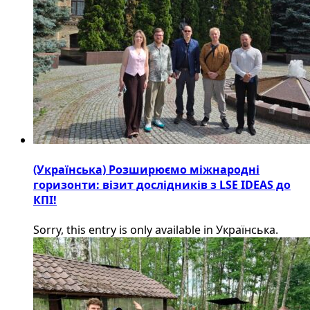
(Українська) Розширюємо міжнародні
горизонти: візит дослідників з LSE IDEAS до
КПІ!
Sorry, this entry is only available in Українська.