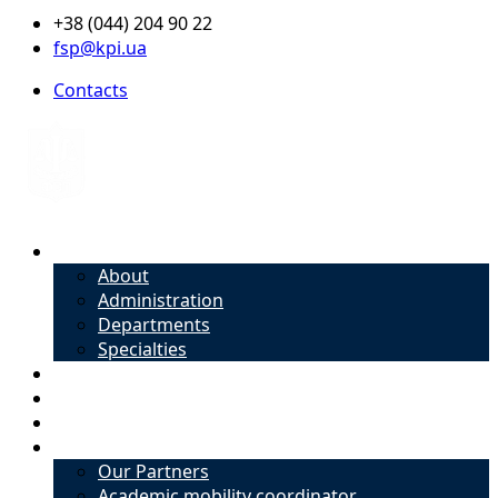
+38 (044) 204 90 22
fsp@kpi.ua
Contacts
About
About
Administration
Departments
Specialties
Admission
Specialties
Academic mobility coordinator
International Office
Our Partners
Academic mobility coordinator