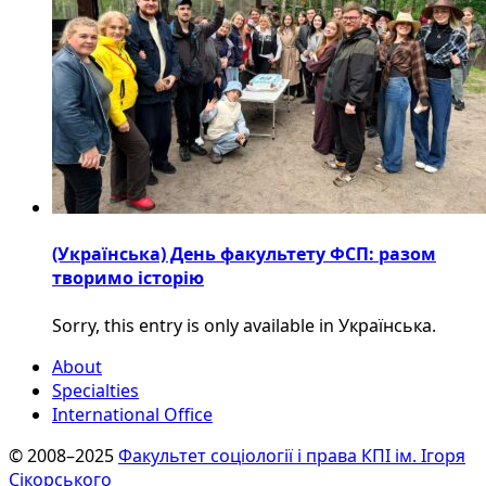
(Українська) День факультету ФСП: разом
творимо історію
Sorry, this entry is only available in Українська.
About
Specialties
International Office
© 2008–2025
Факультет соціології і права КПІ ім. Ігоря
Сікорського