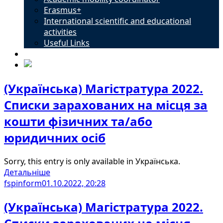
Erasmus+
International scientific and educational
activities
Useful Links
Contacts
(Українська) Магістратура 2022.
Списки зарахованих на місця за
кошти фізичних та/або
юридичних осіб
Sorry, this entry is only available in Українська.
Детальніше
fspinform
01.10.2022, 20:28
(Українська) Магістратура 2022.