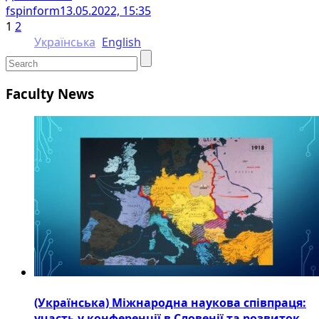
fspinform
13.05.2022, 15:35
1
2
Українська
English
Faculty News
(Українська) Міжнародна наукова співпраця:
участь у конференції в Словенії та розвиток