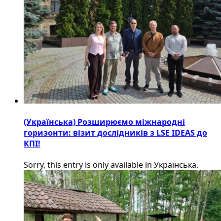
(Українська) Розширюємо міжнародні
горизонти: візит дослідників з LSE IDEAS до
КПІ!
Sorry, this entry is only available in Українська.