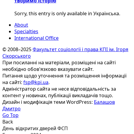
творимо історію
Sorry, this entry is only available in Українська.
About
Specialties
International Office
© 2008–2025
Факультет соціології і права КПІ ім. Ігоря
Сікорського
При посиланні на матеріали, розміщені на сайті
необхідно обов'язково вказувати сайт.
Питання щодо уточнення та розміщення інформації
на сайті:
fsp@kpi.ua
.
Адміністратор сайта не несе відповідальність за
контент у новинах, публікації викладачів тощо.
Дизайн і модифікація теми WordPress:
Балашов
Дмитро
Go Top
Back
День відкритих дверей ФСП