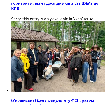
горизонти: візит дослідників з LSE IDEAS до
КПІ!
Sorry, this entry is only available in Українська.
(Українська) День факультету ФСП: разом