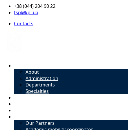
+38 (044) 204 90 22
fsp@kpi.ua
Contacts
About
About
Administration
Departments
Specialties
Admission
Specialties
Academic mobility coordinator
International Office
Our Partners
Academic mobility coordinator