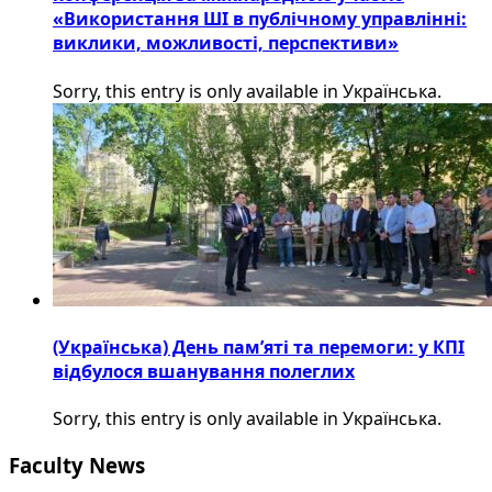
«Використання ШІ в публічному управлінні:
виклики, можливості, перспективи»
Sorry, this entry is only available in Українська.
(Українська) День пам’яті та перемоги: у КПІ
відбулося вшанування полеглих
Sorry, this entry is only available in Українська.
Faculty News