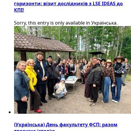
горизонти: візит дослідників з LSE IDEAS до
КПІ!
Sorry, this entry is only available in Українська.
(Українська) День факультету ФСП: разом
творимо історію