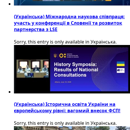
(Українська) Міжнародна наукова співпраця:
участь у конференції в Словенії та розвиток
партнерства з LSE
Sorry, this entry is only available in Українська.
(Українська) Історична освіта України на
європейському рівні: вагомий внесок ФСП!
Sorry, this entry is only available in Українська.