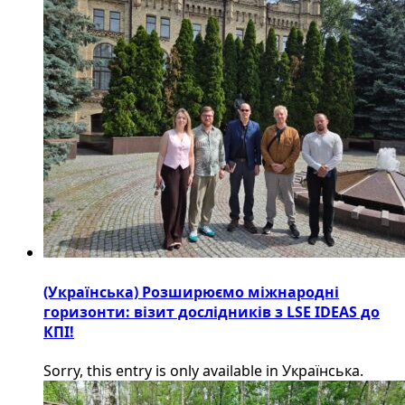
(Українська) Розширюємо міжнародні
горизонти: візит дослідників з LSE IDEAS до
КПІ!
Sorry, this entry is only available in Українська.