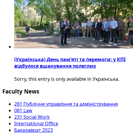
(Українська) День пам’яті та перемоги: у КПІ
відбулося вшанування полеглих
Sorry, this entry is only available in Українська.
Faculty News
281 Публічне управління та адміністрування
081 Law
231 Social Work
International Office
Бакалаврат 2023