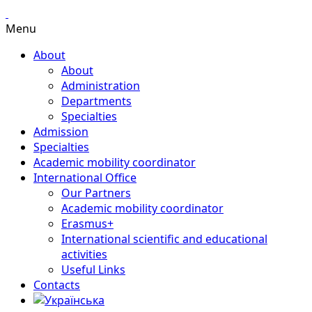
Menu
About
About
Administration
Departments
Specialties
Admission
Specialties
Academic mobility coordinator
International Office
Our Partners
Academic mobility coordinator
Erasmus+
International scientific and educational
activities
Useful Links
Contacts