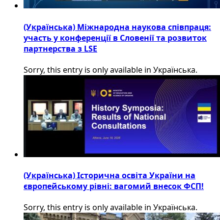
(Українська) Міжнародна наукова співпраця:
участь у конференції в Словенії та розвиток
партнерства з LSE
Sorry, this entry is only available in Українська.
(Українська) Історична освіта України на
європейському рівні: вагомий внесок ФСП!
Sorry, this entry is only available in Українська.