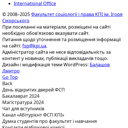
International Office
© 2008–2025
Факультет соціології і права КПІ ім. Ігоря
Сікорського
При посиланні на матеріали, розміщені на сайті
необхідно обов'язково вказувати сайт.
Питання щодо уточнення та розміщення інформації
на сайті:
fsp@kpi.ua
.
Адміністратор сайта не несе відповідальність за
контент у новинах, публікації викладачів тощо.
Дизайн і модифікація теми WordPress:
Балашов
Дмитро
Go Top
Back
День відкритих дверей ФСП
Бакалаврат 2024
Магістратура 2024
Чат для вступників
Канал «Абітурієнт ФСП КПІ»
Думка студентів про факультет і навчання
Контакти відбіркової комісії