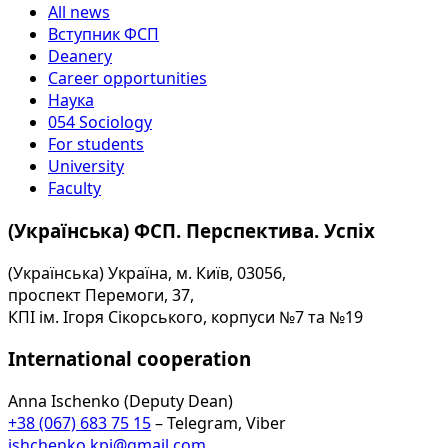
All news
Вступник ФСП
Deanery
Career opportunities
Наука
054 Sociology
For students
University
Faculty
(Українська) ФСП. Перспектива. Успіх
(Українська) Україна, м. Київ, 03056,
проспект Перемоги, 37,
КПІ ім. Ігоря Сікорського, корпуси №7 та №19
International cooperation
Anna Ischenko (Deputy Dean)
+38 (067) 683 75 15
– Telegram, Viber
ishchenko.kpi@gmail.com