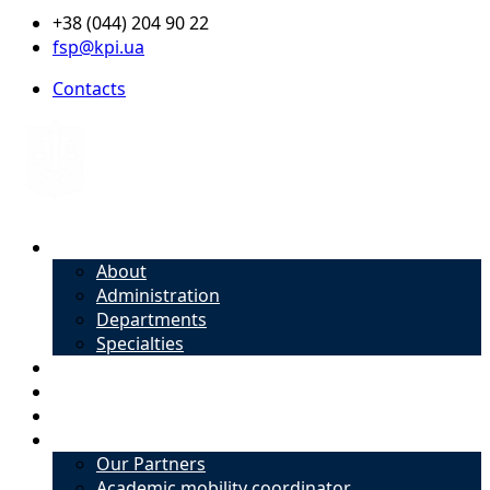
+38 (044) 204 90 22
fsp@kpi.ua
Contacts
About
About
Administration
Departments
Specialties
Admission
Specialties
Academic mobility coordinator
International Office
Our Partners
Academic mobility coordinator