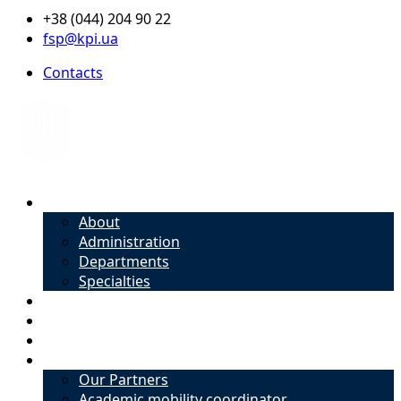
+38 (044) 204 90 22
fsp@kpi.ua
Contacts
About
About
Administration
Departments
Specialties
Admission
Specialties
Academic mobility coordinator
International Office
Our Partners
Academic mobility coordinator