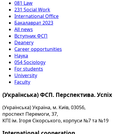
081 Law
231 Social Work
International Office
Бакалаврат 2023
All news
Вступник ФСП
Deanery
Career opportunities
Наука
054 Sociology
For students
University
Faculty
(Українська) ФСП. Перспектива. Успіх
(Українська) Україна, м. Київ, 03056,
проспект Перемоги, 37,
КПІ ім. Ігоря Сікорського, корпуси №7 та №19
International cooperation