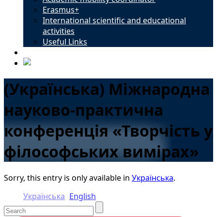
Erasmus+
International scientific and educational
activities
Useful Links
Contacts
(Українська) Міжнародна
науково-практична
конференція «Творчість у
філософських вимірах»
Sorry, this entry is only available in
Українська
.
Українська
English