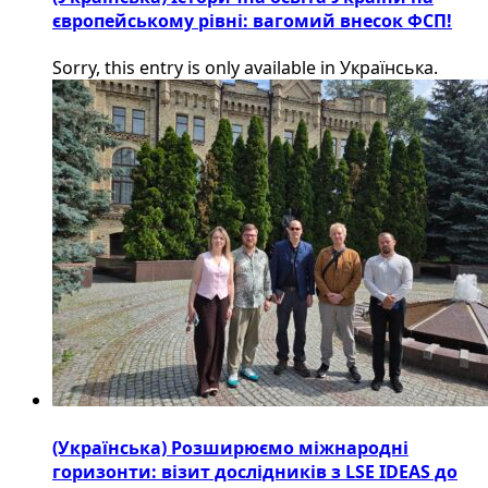
європейському рівні: вагомий внесок ФСП!
Sorry, this entry is only available in Українська.
(Українська) Розширюємо міжнародні
горизонти: візит дослідників з LSE IDEAS до