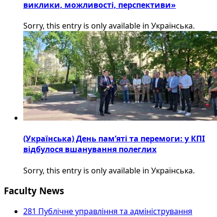
виклики, можливості, перспективи»
Sorry, this entry is only available in Українська.
(Українська) День пам’яті та перемоги: у КПІ
відбулося вшанування полеглих
Sorry, this entry is only available in Українська.
Faculty News
281 Публічне управління та адміністрування