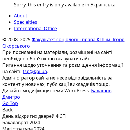
Sorry, this entry is only available in Українська.
About
Specialties
International Office
© 2008–2025
Факультет соціології і права КПІ ім. Ігоря
Сікорського
При посиланні на матеріали, розміщені на сайті
необхідно обов'язково вказувати сайт.
Питання щодо уточнення та розміщення інформації
на сайті:
fsp@kpi.ua
.
Адміністратор сайта не несе відповідальність за
контент у новинах, публікації викладачів тощо.
Дизайн і модифікація теми WordPress:
Балашов
Дмитро
Go Top
Back
День відкритих дверей ФСП
Бакалаврат 2024
Магістратура 2024