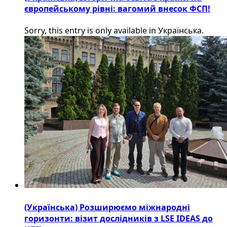
європейському рівні: вагомий внесок ФСП!
Sorry, this entry is only available in Українська.
(Українська) Розширюємо міжнародні
горизонти: візит дослідників з LSE IDEAS до