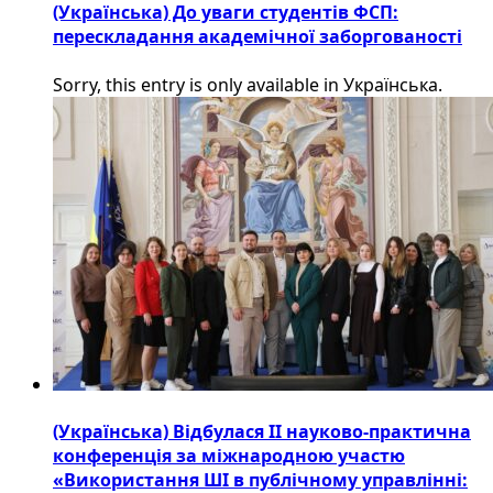
(Українська) До уваги студентів ФСП:
перескладання академічної заборгованості
Sorry, this entry is only available in Українська.
(Українська) Відбулася ІІ науково-практична
конференція за міжнародною участю
«Використання ШІ в публічному управлінні: