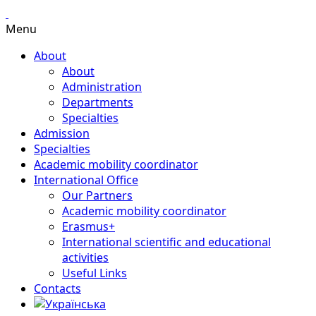
Menu
About
About
Administration
Departments
Specialties
Admission
Specialties
Academic mobility coordinator
International Office
Our Partners
Academic mobility coordinator
Erasmus+
International scientific and educational
activities
Useful Links
Contacts