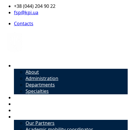
+38 (044) 204 90 22
fsp@kpi.ua
Contacts
About
About
Administration
Departments
Specialties
Admission
Specialties
Academic mobility coordinator
International Office
Our Partners
Academic mobility coordinator