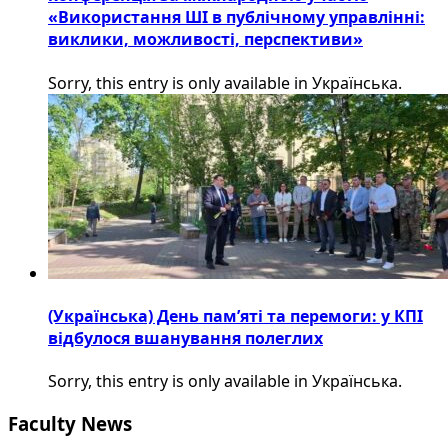
«Використання ШІ в публічному управлінні:
виклики, можливості, перспективи»
Sorry, this entry is only available in Українська.
(Українська) День пам’яті та перемоги: у КПІ
відбулося вшанування полеглих
Sorry, this entry is only available in Українська.
Faculty News