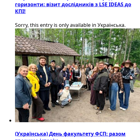
горизонти: візит дослідників з LSE IDEAS до
КПІ!
Sorry, this entry is only available in Українська.
(Українська) День факультету ФСП: разом