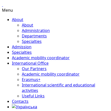
Menu
About
About
Administration
Departments
Specialties
Admission
Specialties
Academic mobility coordinator
International Office
Our Partners
Academic mobility coordinator
Erasmus+
International scientific and educational
activities
Useful Links
Contacts