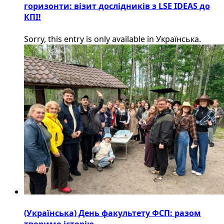
горизонти: візит дослідників з LSE IDEAS до
КПІ!
Sorry, this entry is only available in Українська.
(Українська) День факультету ФСП: разом
творимо історію