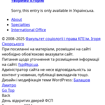
творимо історію
Sorry, this entry is only available in Українська.
About
Specialties
International Office
© 2008–2025
Факультет соціології і права КПІ ім. Ігоря
Сікорського
При посиланні на матеріали, розміщені на сайті
необхідно обов'язково вказувати сайт.
Питання щодо уточнення та розміщення інформації
на сайті:
fsp@kpi.ua
.
Адміністратор сайта не несе відповідальність за
контент у новинах, публікації викладачів тощо.
Дизайн і модифікація теми WordPress:
Балашов
Дмитро
Go Top
Back
День відкритих дверей ФСП