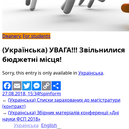
Deanery
,
For students
(Українська) УВАГА!!! Звільнилися
бюджетні місця!
Sorry, this entry is only available in
Українська
.
27.08.2018, 15:34
fspinform
Facebook
Email
Twitter
Messenger
Copy
Share
←
(Українська) Списки зарахованих до магістратури
Link
(контракт)
→
(Українська) Збірник матеріалів конференції «Дні
науки ФСП 2018»
Українська
English