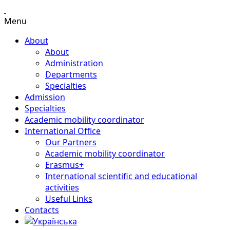
Menu
About
About
Administration
Departments
Specialties
Admission
Specialties
Academic mobility coordinator
International Office
Our Partners
Academic mobility coordinator
Erasmus+
International scientific and educational
activities
Useful Links
Contacts