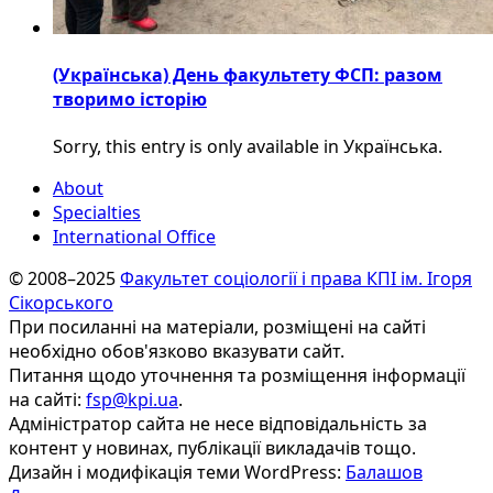
(Українська) День факультету ФСП: разом
творимо історію
Sorry, this entry is only available in Українська.
About
Specialties
International Office
© 2008–2025
Факультет соціології і права КПІ ім. Ігоря
Сікорського
При посиланні на матеріали, розміщені на сайті
необхідно обов'язково вказувати сайт.
Питання щодо уточнення та розміщення інформації
на сайті:
fsp@kpi.ua
.
Адміністратор сайта не несе відповідальність за
контент у новинах, публікації викладачів тощо.
Дизайн і модифікація теми WordPress:
Балашов