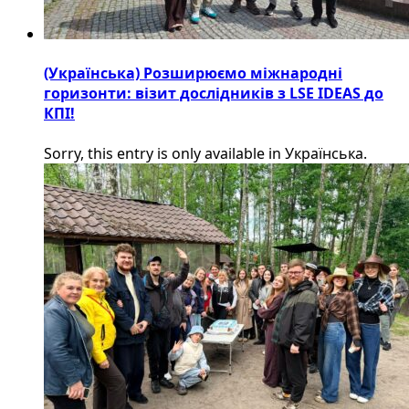
(Українська) Розширюємо міжнародні
горизонти: візит дослідників з LSE IDEAS до
КПІ!
Sorry, this entry is only available in Українська.