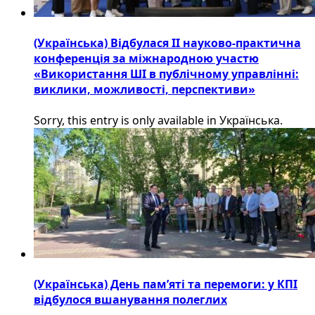
(Українська) Відбулася ІІ науково-практична
конференція за міжнародною участю
«Використання ШІ в публічному управлінні:
виклики, можливості, перспективи»
Sorry, this entry is only available in Українська.
(Українська) День пам’яті та перемоги: у КПІ
відбулося вшанування полеглих