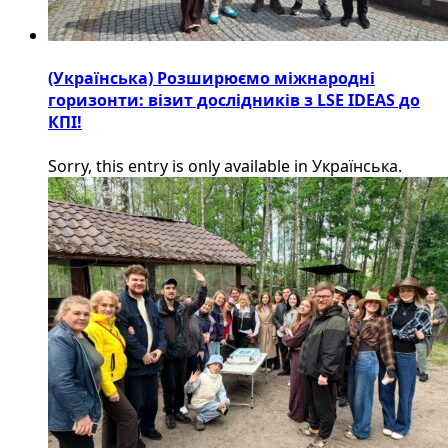
(Українська) Розширюємо міжнародні
горизонти: візит дослідників з LSE IDEAS до
КПІ!
Sorry, this entry is only available in Українська.