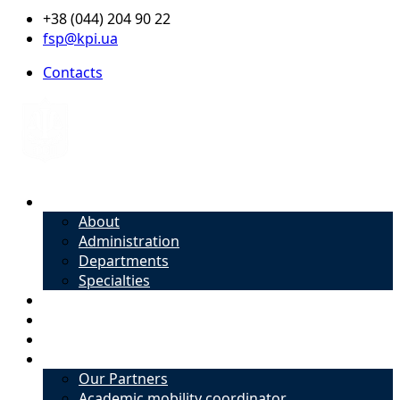
+38 (044) 204 90 22
fsp@kpi.ua
Contacts
About
About
Administration
Departments
Specialties
Admission
Specialties
Academic mobility coordinator
International Office
Our Partners
Academic mobility coordinator