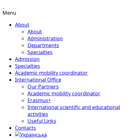
Menu
About
About
Administration
Departments
Specialties
Admission
Specialties
Academic mobility coordinator
International Office
Our Partners
Academic mobility coordinator
Erasmus+
International scientific and educational
activities
Useful Links
Contacts