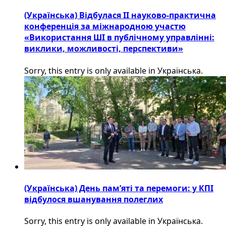
(Українська) Відбулася ІІ науково-практична
конференція за міжнародною участю
«Використання ШІ в публічному управлінні:
виклики, можливості, перспективи»
Sorry, this entry is only available in Українська.
(Українська) День пам’яті та перемоги: у КПІ
відбулося вшанування полеглих
Sorry, this entry is only available in Українська.