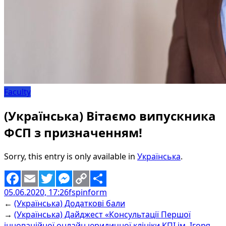
Faculty
(Українська) Вітаємо випускника
ФСП з призначенням!
Sorry, this entry is only available in
Українська
.
05.06.2020, 17:26
fspinform
Facebook
Email
Twitter
Messenger
Copy
Share
←
(Українська) Додаткові бали
Link
→
(Українська) Дайджест «Консультації Першої
інноваційної онлайн юридичної клініки КПІ ім. Ігоря