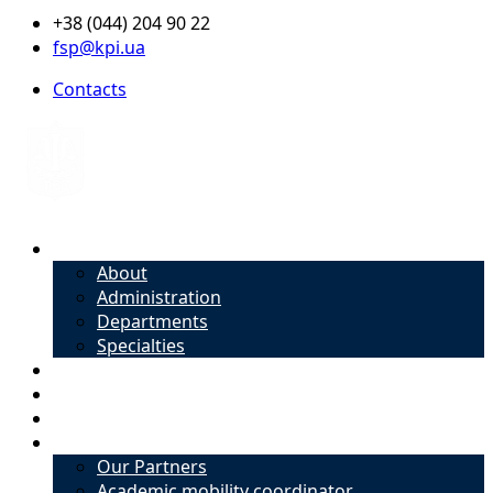
+38 (044) 204 90 22
fsp@kpi.ua
Contacts
About
About
Administration
Departments
Specialties
Admission
Specialties
Academic mobility coordinator
International Office
Our Partners
Academic mobility coordinator