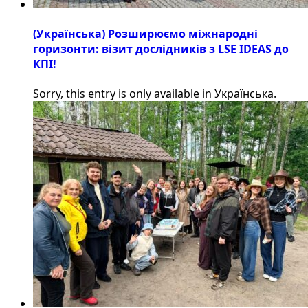
(Українська) Розширюємо міжнародні
горизонти: візит дослідників з LSE IDEAS до
КПІ!
Sorry, this entry is only available in Українська.