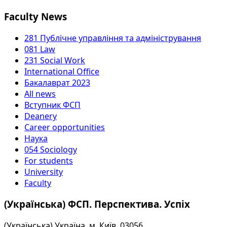
Faculty News
281 Публічне управління та адміністрування
081 Law
231 Social Work
International Office
Бакалаврат 2023
All news
Вступник ФСП
Deanery
Career opportunities
Наука
054 Sociology
For students
University
Faculty
(Українська) ФСП. Перспектива. Успіх
(Українська) Україна, м. Київ, 03056,