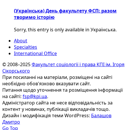
(Українська) День факультету ФСП: разом
творимо історію
Sorry, this entry is only available in Українська.
About
Specialties
International Office
© 2008–2025
Факультет соціології і права КПІ ім. Ігоря
Сікорського
При посиланні на матеріали, розміщені на сайті
необхідно обов'язково вказувати сайт.
Питання щодо уточнення та розміщення інформації
на сайті:
fsp@kpi.ua
.
Адміністратор сайта не несе відповідальність за
контент у новинах, публікації викладачів тощо.
Дизайн і модифікація теми WordPress:
Балашов
Дмитро
Go Top