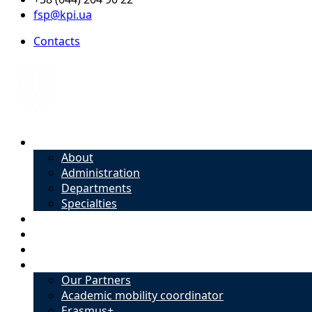
fsp@kpi.ua
Contacts
About
About
Administration
Departments
Specialties
Admission
Specialties
Academic mobility coordinator
International Office
Our Partners
Academic mobility coordinator
Erasmus+