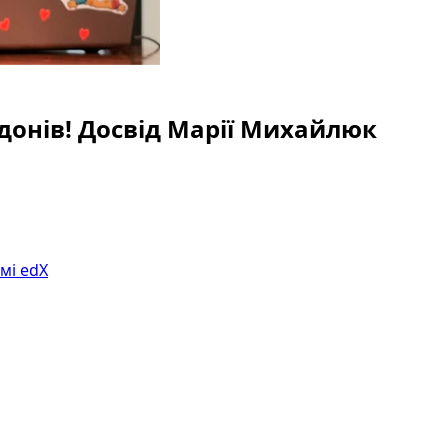
рдонів! Досвід Марії Михайлюк
мі edX