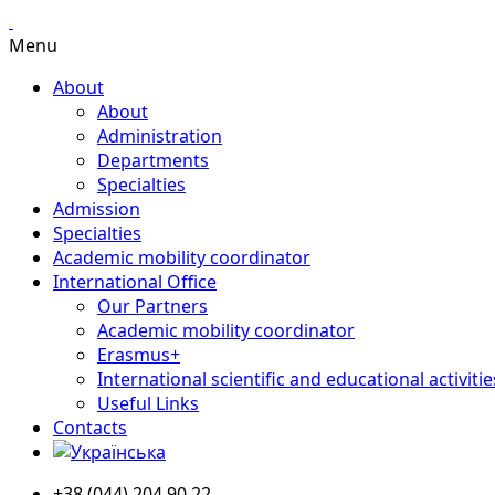
Menu
About
About
Administration
Departments
Specialties
Admission
Specialties
Academic mobility coordinator
International Office
Our Partners
Academic mobility coordinator
Erasmus+
International scientific and educational activitie
Useful Links
Contacts
+38 (044) 204 90 22