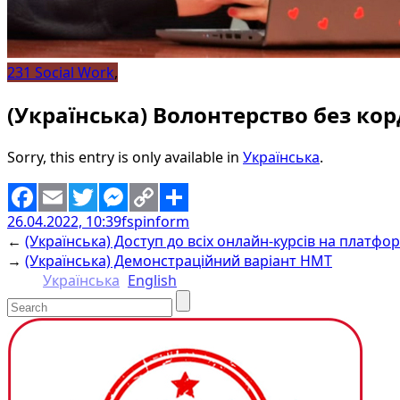
231 Social Work
,
(Українська) Волонтерство без ко
Sorry, this entry is only available in
Українська
.
26.04.2022, 10:39
fspinform
Facebook
Email
Twitter
Messenger
Copy
Share
←
(Українська) Доступ до всіх онлайн-курсів на платфор
Link
→
(Українська) Демонстраційний варіант НМТ
Українська
English