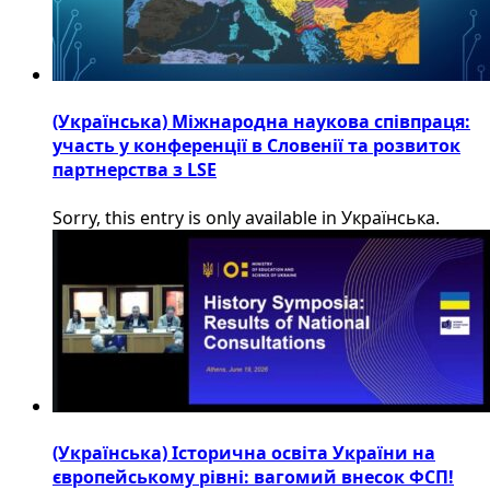
(Українська) Міжнародна наукова співпраця:
участь у конференції в Словенії та розвиток
партнерства з LSE
Sorry, this entry is only available in Українська.
(Українська) Історична освіта України на
європейському рівні: вагомий внесок ФСП!