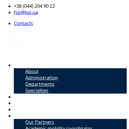
+38 (044) 204 90 22
fsp@kpi.ua
Contacts
About
About
Administration
Departments
Specialties
Admission
Specialties
Academic mobility coordinator
International Office
Our Partners
Academic mobility coordinator