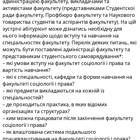
адміністрацією факультету, викладачами та
активістами факультету (представниками Студентскої
ради факультету, Профбюро факультету та Наукового
товариства студентів та аспірантів факультету). На цій
зустрічі абітурієнт може дізнатись необхідну для
нього інформацію щодо вступу та навчання на
спеціальностях факультету. Перелік деяких питань, які
можуть бути поставлені адміністрації факультету та
представникам студентського самоврядування*:
– які умови вступу на факультет соціології і права та
вартість навчання?
– які є спеціальності, кафедри та форми навчання на
факультеті соціології і права?
– які предмети викладаються на кожній із
спеціальностей?
– де проходиться практика, в яких відомих
організаціях та структурах?
– ким можна працювати після закінчення факультету
соціології і права?
– як влаштована система подальшого
працевлаштування на факультеті соціології і права?