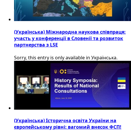
(Українська) Міжнародна наукова співпраця:
участь у конференції в Словенії та розвиток
партнерства з LSE
Sorry, this entry is only available in Українська.
(Українська) Історична освіта України на
європейському рівні: вагомий внесок ФСП!