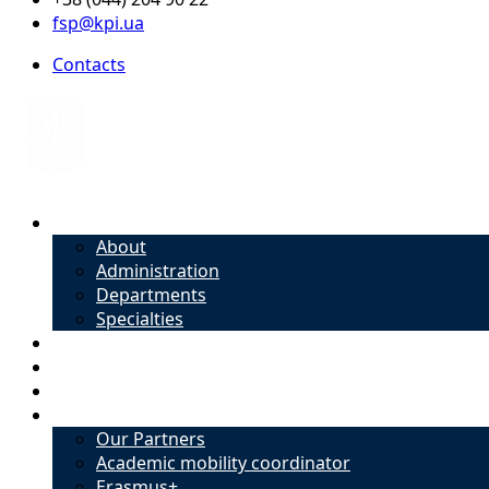
fsp@kpi.ua
Contacts
About
About
Administration
Departments
Specialties
Admission
Specialties
Academic mobility coordinator
International Office
Our Partners
Academic mobility coordinator
Erasmus+