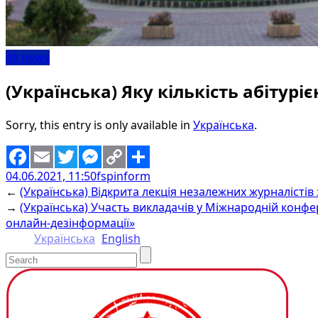
All news
(Українська) Яку кількість абітур
Sorry, this entry is only available in
Українська
.
04.06.2021, 11:50
fspinform
Facebook
Email
Twitter
Messenger
Copy
Share
←
(Українська) Відкрита лекція незалежних журналістів 
Link
→
(Українська) Участь викладачів у Міжнародній конфе
онлайн-дезінформації»
Українська
English