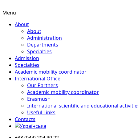
Menu
About
About
Administration
Departments
Specialties
Admission
Specialties
Academic mobility coordinator
International Office
Our Partners
Academic mobility coordinator
Erasmus+
International scientific and educational activitie
Useful Links
Contacts
+38 (044) 204 90 22