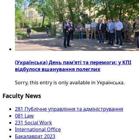
(Українська) День пам’яті та перемоги: у КПІ
відбулося вшанування полеглих
Sorry, this entry is only available in Українська.
Faculty News
281 Публічне управління та адміністрування
081 Law
231 Social Work
International Office
Бакалаврат 2023