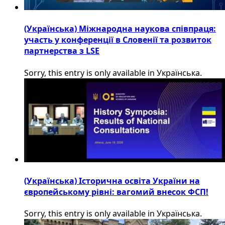
(Українська) Міжнародна наукова співпраця:
участь у конференції в Словенії та розвиток
партнерства з LSE
Sorry, this entry is only available in Українська.
(Українська) Історична освіта України на
європейському рівні: вагомий внесок ФСП!
Sorry, this entry is only available in Українська.