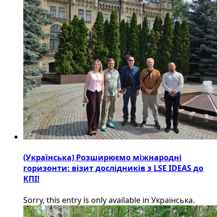
(Українська) Розширюємо міжнародні
горизонти: візит дослідників з LSE IDEAS до
КПІ!
Sorry, this entry is only available in Українська.