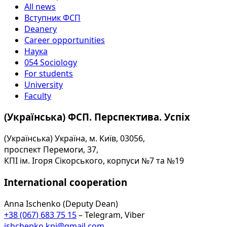
All news
Вступник ФСП
Deanery
Career opportunities
Наука
054 Sociology
For students
University
Faculty
(Українська) ФСП. Перспектива. Успіх
(Українська) Україна, м. Київ, 03056,
проспект Перемоги, 37,
КПІ ім. Ігоря Сікорського, корпуси №7 та №19
International cooperation
Anna Ischenko (Deputy Dean)
+38 (067) 683 75 15
– Telegram, Viber
ishchenko.kpi@gmail.com