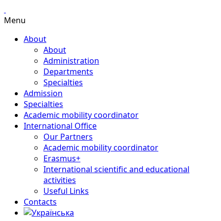
Menu
About
About
Administration
Departments
Specialties
Admission
Specialties
Academic mobility coordinator
International Office
Our Partners
Academic mobility coordinator
Erasmus+
International scientific and educational
activities
Useful Links
Contacts