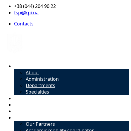
+38 (044) 204 90 22
fsp@kpi.ua
Contacts
About
About
Administration
Departments
Specialties
Admission
Specialties
Academic mobility coordinator
International Office
Our Partners
Academic mobility coordinator