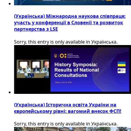
(Українська) Міжнародна наукова співпраця:
участь у конференції в Словенії та розвиток
партнерства з LSE
Sorry, this entry is only available in Українська.
(Українська) Історична освіта України на
європейському рівні: вагомий внесок ФСП!
Sorry, this entry is only available in Українська.