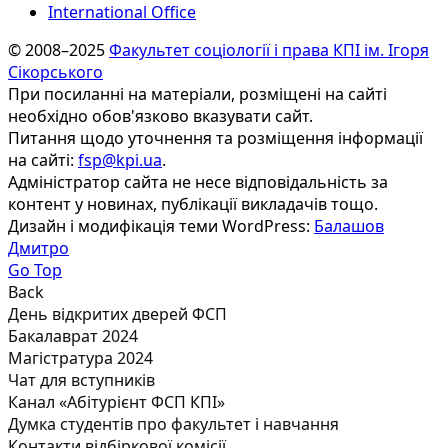
International Office
© 2008–2025
Факультет соціології і права КПІ ім. Ігоря
Сікорського
При посиланні на матеріали, розміщені на сайті
необхідно обов'язково вказувати сайт.
Питання щодо уточнення та розміщення інформації
на сайті:
fsp@kpi.ua
.
Адміністратор сайта не несе відповідальність за
контент у новинах, публікації викладачів тощо.
Дизайн і модифікація теми WordPress:
Балашов
Дмитро
Go Top
Back
День відкритих дверей ФСП
Бакалаврат 2024
Магістратура 2024
Чат для вступників
Канал «Абітурієнт ФСП КПІ»
Думка студентів про факультет і навчання
Контакти відбіркової комісії