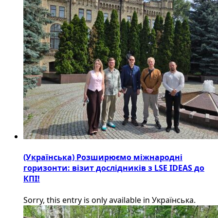
(Українська) Розширюємо міжнародні
горизонти: візит дослідників з LSE IDEAS до
КПІ!
Sorry, this entry is only available in Українська.