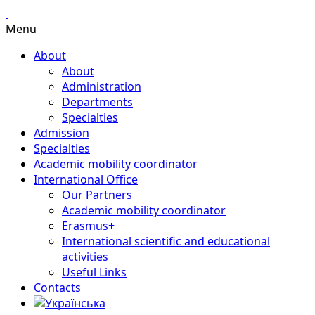
Menu
About
About
Administration
Departments
Specialties
Admission
Specialties
Academic mobility coordinator
International Office
Our Partners
Academic mobility coordinator
Erasmus+
International scientific and educational
activities
Useful Links
Contacts