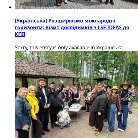
(Українська) Розширюємо міжнародні
горизонти: візит дослідників з LSE IDEAS до
КПІ!
Sorry, this entry is only available in Українська.