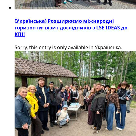
(Українська) Розширюємо міжнародні
горизонти: візит дослідників з LSE IDEAS до
КПІ!
Sorry, this entry is only available in Українська.