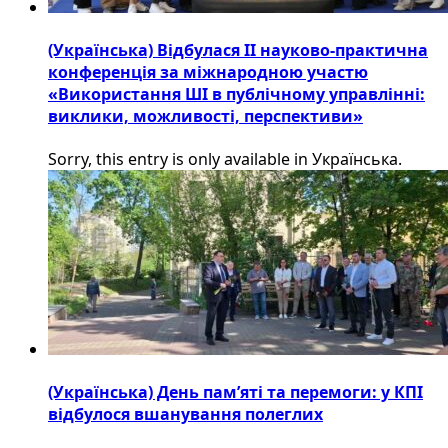
(Українська) Відбулася ІІ науково-практична
конференція за міжнародною участю
«Використання ШІ в публічному управлінні:
виклики, можливості, перспективи»
Sorry, this entry is only available in Українська.
(Українська) День пам’яті та перемоги: у КПІ
відбулося вшанування полеглих