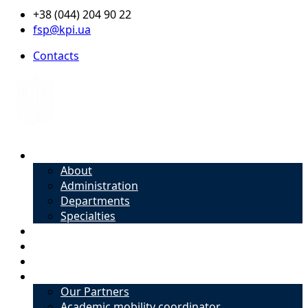
+38 (044) 204 90 22
fsp@kpi.ua
Contacts
About
About
Administration
Departments
Specialties
Admission
Specialties
Academic mobility coordinator
International Office
Our Partners
Academic mobility coordinator