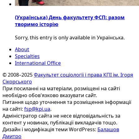
(Українська) День факультету ФСП: разом
творимо історію
Sorry, this entry is only available in Українська.
About
Specialties
International Office
© 2008–2025
Факультет соціології і права КПІ ім. Ігоря
Сікорського
При посиланні на матеріали, розміщені на сайті
необхідно обов'язково вказувати сайт.
Питання щодо уточнення та розміщення інформації
на сайті:
fsp@kpi.ua
.
Адміністратор сайта не несе відповідальність за
контент у новинах, публікації викладачів тощо.
Дизайн і модифікація теми WordPress:
Балашов
Дмитро