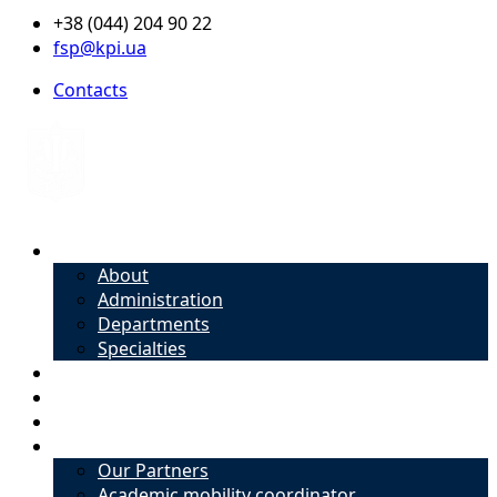
+38 (044) 204 90 22
fsp@kpi.ua
Contacts
About
About
Administration
Departments
Specialties
Admission
Specialties
Academic mobility coordinator
International Office
Our Partners
Academic mobility coordinator