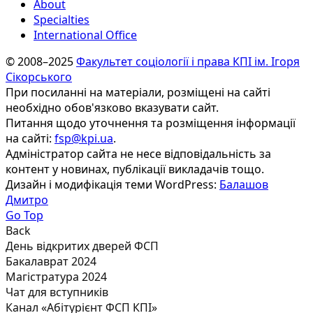
About
Specialties
International Office
© 2008–2025
Факультет соціології і права КПІ ім. Ігоря
Сікорського
При посиланні на матеріали, розміщені на сайті
необхідно обов'язково вказувати сайт.
Питання щодо уточнення та розміщення інформації
на сайті:
fsp@kpi.ua
.
Адміністратор сайта не несе відповідальність за
контент у новинах, публікації викладачів тощо.
Дизайн і модифікація теми WordPress:
Балашов
Дмитро
Go Top
Back
День відкритих дверей ФСП
Бакалаврат 2024
Магістратура 2024
Чат для вступників
Канал «Абітурієнт ФСП КПІ»