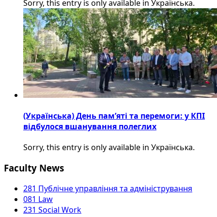
Sorry, this entry is only available in Українська.
(Українська) День пам’яті та перемоги: у КПІ
відбулося вшанування полеглих
Sorry, this entry is only available in Українська.
Faculty News
281 Публічне управління та адміністрування
081 Law
231 Social Work