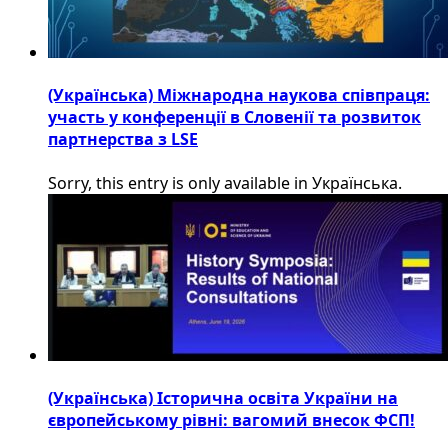
(Українська) Міжнародна наукова співпраця:
участь у конференції в Словенії та розвиток
партнерства з LSE
Sorry, this entry is only available in Українська.
(Українська) Історична освіта України на
європейському рівні: вагомий внесок ФСП!