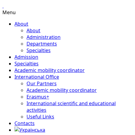
Menu
About
About
Administration
Departments
Specialties
Admission
Specialties
Academic mobility coordinator
International Office
Our Partners
Academic mobility coordinator
Erasmus+
International scientific and educational
activities
Useful Links
Contacts