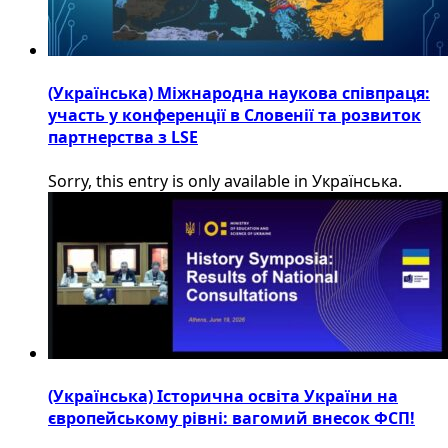
(Українська) Міжнародна наукова співпраця:
участь у конференції в Словенії та розвиток
партнерства з LSE
Sorry, this entry is only available in Українська.
(Українська) Історична освіта України на
європейському рівні: вагомий внесок ФСП!