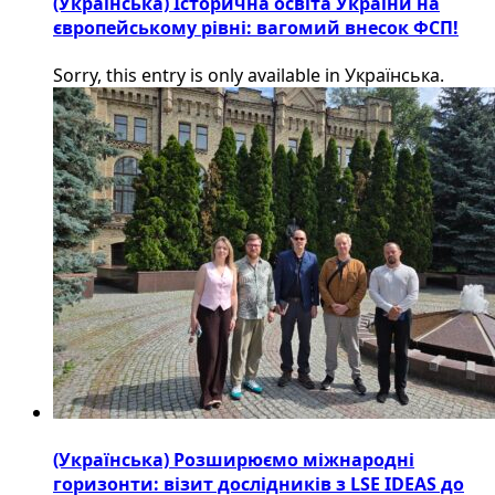
(Українська) Історична освіта України на
європейському рівні: вагомий внесок ФСП!
Sorry, this entry is only available in Українська.
(Українська) Розширюємо міжнародні
горизонти: візит дослідників з LSE IDEAS до