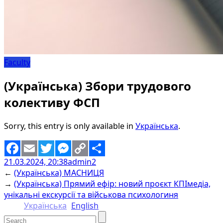
Faculty
(Українська) Збори трудового
колективу ФСП
Sorry, this entry is only available in
Українська
.
21.03.2024, 20:38
admin2
Facebook
Email
Twitter
Messenger
Copy
Share
←
(Українська) МАСНИЦЯ
Link
→
(Українська) Прямий ефір: новий проєкт КПІмедіа,
унікальні екскурсії та військова психологиня
Українська
English