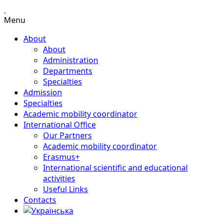
Menu
About
About
Administration
Departments
Specialties
Admission
Specialties
Academic mobility coordinator
International Office
Our Partners
Academic mobility coordinator
Erasmus+
International scientific and educational
activities
Useful Links
Contacts