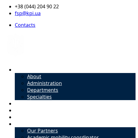
+38 (044) 204 90 22
fsp@kpi.ua
Contacts
About
About
Administration
Departments
Specialties
Admission
Specialties
Academic mobility coordinator
International Office
Our Partners
Academic mobility coordinator