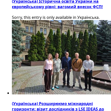
(Українська) Історична освіта України на
європейському рівні: вагомий внесок ФСП!
Sorry, this entry is only available in Українська.
(Українська) Розширюємо міжнародні
горизонти: візит дослідників з LSE IDEAS до