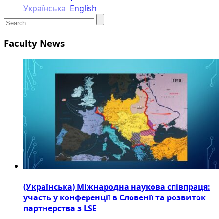
Українська
English
Faculty News
(Українська) Міжнародна наукова співпраця:
участь у конференції в Словенії та розвиток
партнерства з LSE