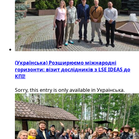
(Українська) Розширюємо міжнародні
горизонти: візит дослідників з LSE IDEAS до
КПІ!
Sorry, this entry is only available in Українська.