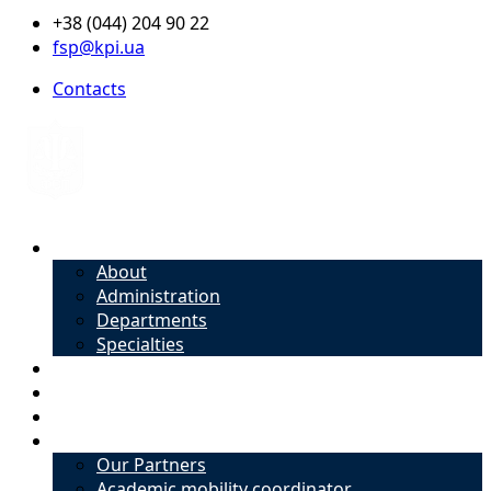
+38 (044) 204 90 22
fsp@kpi.ua
Contacts
About
About
Administration
Departments
Specialties
Admission
Specialties
Academic mobility coordinator
International Office
Our Partners
Academic mobility coordinator