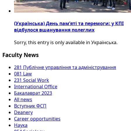
(Українська) День пам’яті та перемоги: у КПІ
відбулося вшанування полеглих
Sorry, this entry is only available in Українська.
Faculty News
281 Публічне управління та адміністрування
081 Law
231 Social Work
International Office
Бакалаврат 2023
All news
Вступник ФСП
Deanery
Career opportunities
Наука