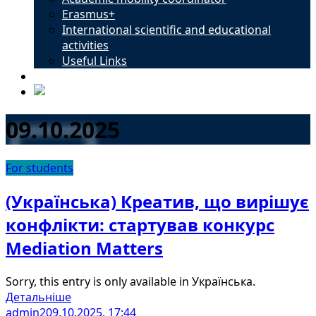
Erasmus+
International scientific and educational
activities
Useful Links
Contacts
09.10.2025
For students
(Українська) Креатив, що вирішує
конфлікти: стартував конкурс
Mediation Matters
Sorry, this entry is only available in Українська.
Детальніше
admin2
09.10.2025, 17:44