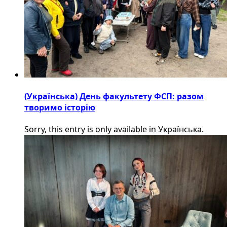
(Українська) День факультету ФСП: разом
творимо історію
Sorry, this entry is only available in Українська.