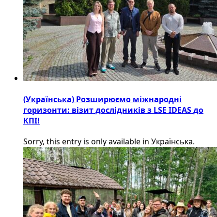
(Українська) Розширюємо міжнародні
горизонти: візит дослідників з LSE IDEAS до
КПІ!
Sorry, this entry is only available in Українська.