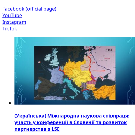
Facebook (official page)
YouTube
Instagram
TikTok
(Українська) Міжнародна наукова співпраця:
участь у конференції в Словенії та розвиток
партнерства з LSE