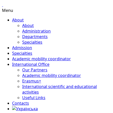
Menu
About
About
Administration
Departments
Specialties
Admission
Specialties
Academic mobility coordinator
International Office
Our Partners
Academic mobility coordinator
Erasmus+
International scientific and educational
activities
Useful Links
Contacts