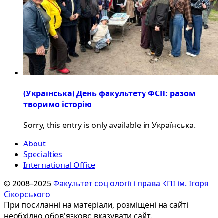
(Українська) День факультету ФСП: разом
творимо історію
Sorry, this entry is only available in Українська.
About
Specialties
International Office
© 2008–2025
Факультет соціології і права КПІ ім. Ігоря
Сікорського
При посиланні на матеріали, розміщені на сайті
необхідно обов'язково вказувати сайт.