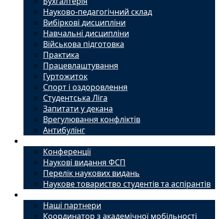
Бухгалтерія
Науково-педагогічний склад
Вибіркові дисципліни
Навчальні дисципліни
Військова підготовка
Практика
Працевлаштування
Гуртожиток
Спорт і оздоровлення
Студентська Ліга
Запитати у декана
Врегулювання конфліктів
Антибулінг
Наука
Конференції
Наукові видання ФСП
Перелік наукових видань
Наукове товариство студентів та аспірантів
Міжнародний офіс
Наші партнери
Координатор з академічної мобільності