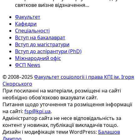
святкове виїзне відзначення...
Факультет
Кафедри
Спеціальності
Вступ на бакалаврат
Вступ до магістратури
Вступ до аспірантури (PhD)
Міжнародний офіс
ФСП News
© 2008–2025
Факультет соціології і права КПІ ім. Ігоря
Сікорського
При посиланні на матеріали, розміщені на сайті
необхідно обов'язково вказувати сайт.
Питання щодо уточнення та розміщення інформації
на сайті:
fsp@kpi.ua
.
Адміністратор сайта не несе відповідальність за
контент у новинах, публікації викладачів тощо.
Дизайн і модифікація теми WordPress:
Балашов
Дмитро