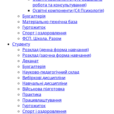
робота та консультування)
Освітні компоненти (С4 Психологія)
Бухгалтерія
Матеріально-технічна база
Гуртожиток
Спорт і оздоровлення
ФСП. Школа. Разом
Студенту
Розклад (денна форма навчання)
Розклад (заочна форма навчання)
Деканат
Бухгалтерія
Науково-педагогічний склад
Вибіркові дисципліни
Навчальні дисципліни
Військова підготовка
Практика
Працевлаштування
Гуртожиток
Спорт і оздоровлення