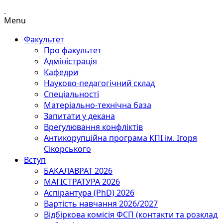
Menu
Факультет
Про факультет
Адміністрація
Кафедри
Науково-педагогічний склад
Спеціальності
Матеріально-технічна база
Запитати у декана
Врегулювання конфліктів
Антикорупційна програма КПІ ім. Ігоря
Сікорського
Вступ
БАКАЛАВРАТ 2026
МАГІСТРАТУРА 2026
Аспірантура (PhD) 2026
Вартість навчання 2026/2027
Відбіркова комісія ФСП (контакти та розклад