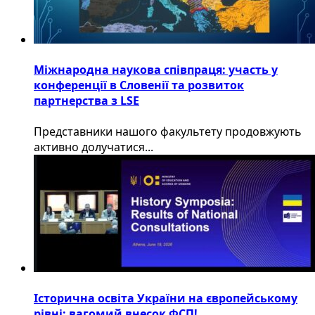
Міжнародна наукова співпраця: участь у
конференції в Словенії та розвиток
партнерства з LSE
​Представники нашого факультету продовжують
активно долучатися...
Історична освіта України на європейському
рівні: вагомий внесок ФСП!