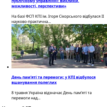
публічному управлінні: виклики,
можливості, перспективи»
На базі ФСП КПІ ім. Ігоря Сікорського відбулася ІІ
науково-практична...
День пам’яті та перемоги: у КПІ відбулося
вшанування полеглих
8 травня Україна відзначає День пам’яті та
перемоги над...