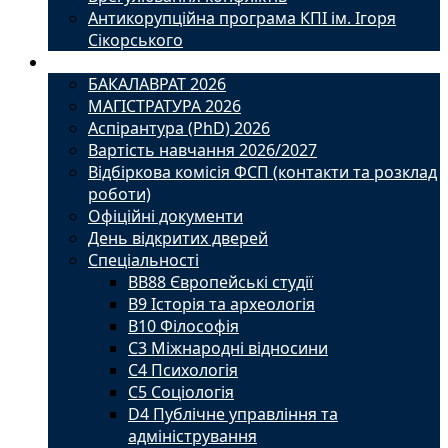
Антикорупційна програма КПІ ім. Ігоря
Сікорського
Вступ
БАКАЛАВРАТ 2026
МАГІСТРАТУРА 2026
Аспірантура (PhD) 2026
Вартість навчання 2026/2027
Відбіркова комісія ФСП (контакти та розклад
роботи)
Офіційні документи
День відкритих дверей
Спеціальності
BВ88 Європейські студії
B9 Історія та археологія
B10 Філософія
C3 Міжнародні відносини
C4 Психологія
С5 Соціологія
D4 Публічне управління та
адміністрування