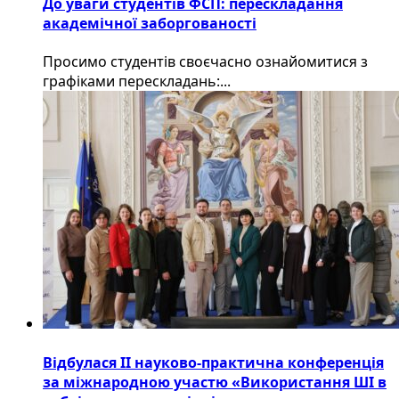
До уваги студентів ФСП: перескладання
академічної заборгованості
Просимо студентів своєчасно ознайомитися з
графіками перескладань:...
Відбулася ІІ науково-практична конференція
за міжнародною участю «Використання ШІ в