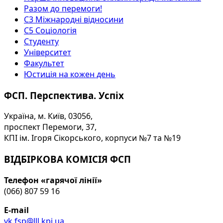
Разом до перемоги!
С3 Міжнародні відносини
С5 Соціологія
Студенту
Університет
Факультет
Юстиція на кожен день
ФСП. Перспектива. Успіх
Україна, м. Київ, 03056,
проспект Перемоги, 37,
КПІ ім. Ігоря Сікорського, корпуси №7 та №19
ВІДБІРКОВА КОМІСІЯ ФСП
Телефон «гарячої лінії»
(066) 807 59 16
E-mail
vk.fsp@lll.kpi.ua