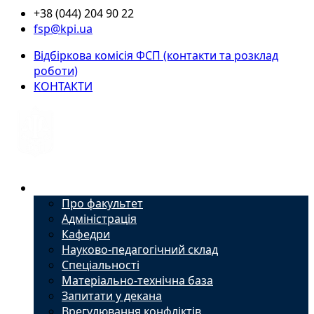
+38 (044) 204 90 22
fsp@kpi.ua
Відбіркова комісія ФСП (контакти та розклад
роботи)
КОНТАКТИ
Факультет
Про факультет
Адміністрація
Кафедри
Науково-педагогічний склад
Спеціальності
Матеріально-технічна база
Запитати у декана
Врегулювання конфліктів