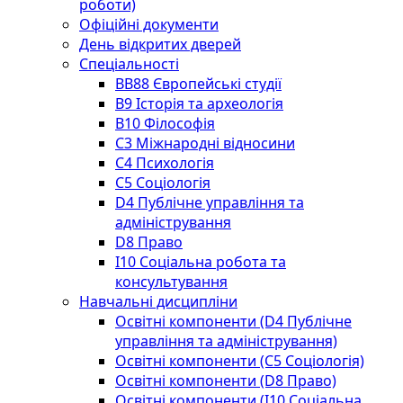
роботи)
Офіційні документи
День відкритих дверей
Спеціальності
BВ88 Європейські студії
B9 Історія та археологія
B10 Філософія
C3 Міжнародні відносини
C4 Психологія
С5 Соціологія
D4 Публічне управління та
адміністрування
D8 Право
I10 Соціальна робота та
консультування
Навчальні дисципліни
Освітні компоненти (D4 Публічне
управління та адміністрування)
Освітні компоненти (С5 Соціологія)
Освітні компоненти (D8 Право)
Освітні компоненти (I10 Соціальна