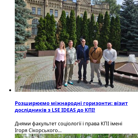
Розширюємо міжнародні горизонти: візит
дослідників з LSE IDEAS до КПІ!
Днями факультет соціології і права КПІ імені
Ігоря Сікорського...