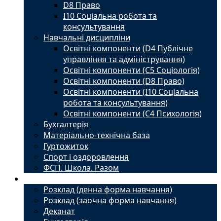
D8 Право
I10 Соціальна робота та
консультування
Навчальні дисципліни
Освітні компоненти (D4 Публічне
управління та адміністрування)
Освітні компоненти (С5 Соціологія)
Освітні компоненти (D8 Право)
Освітні компоненти (I10 Соціальна
робота та консультування)
Освітні компоненти (С4 Психологія)
Бухгалтерія
Матеріально-технічна база
Гуртожиток
Спорт і оздоровлення
ФСП. Школа. Разом
Студенту
Розклад (денна форма навчання)
Розклад (заочна форма навчання)
Деканат