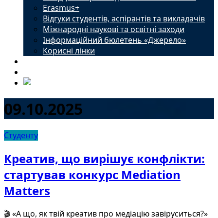
Erasmus+
Відгуки студентів, аспірантів та викладачів
Міжнародні наукові та освітні заходи
Інформаційний бюлетень «Джерело»
Корисні лінки
Новини
Контакти
09.10.2025
Студенту
Креатив, що вирішує конфлікти:
стартував конкурс Mediation
Matters
​​🎬 «А що, як твій креатив про медіацію завіруситься?»