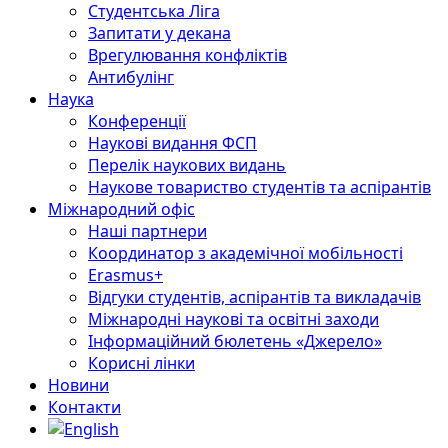
Студентська Ліга
Запитати у декана
Врегулювання конфліктів
Антибулінг
Наука
Конференції
Наукові видання ФСП
Перелік наукових видань
Наукове товариство студентів та аспірантів
Міжнародний офіс
Наші партнери
Координатор з академічної мобільності
Erasmus+
Відгуки студентів, аспірантів та викладачів
Міжнародні наукові та освітні заходи
Інформаційний бюлетень «Джерело»
Корисні лінки
Новини
Контакти