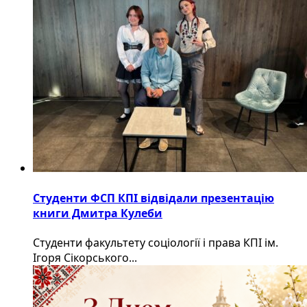
Студенти ФСП КПІ відвідали презентацію
книги Дмитра Кулеби
Студенти факультету соціології і права КПІ ім.
Ігоря Сікорського...