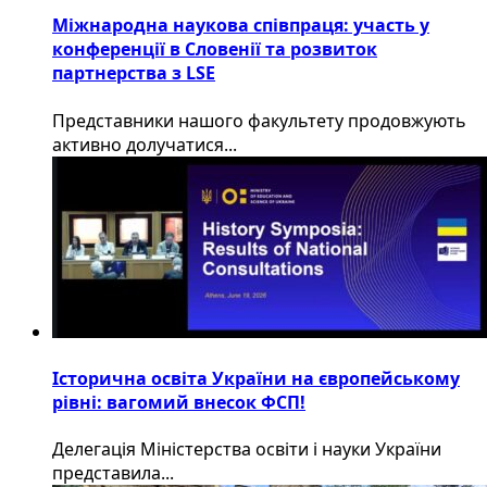
Міжнародна наукова співпраця: участь у
конференції в Словенії та розвиток
партнерства з LSE
​Представники нашого факультету продовжують
активно долучатися...
Історична освіта України на європейському
рівні: вагомий внесок ФСП!
Делегація Міністерства освіти і науки України
представила...