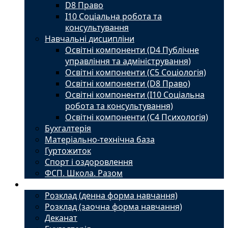
D8 Право
I10 Соціальна робота та
консультування
Навчальні дисципліни
Освітні компоненти (D4 Публічне
управління та адміністрування)
Освітні компоненти (С5 Соціологія)
Освітні компоненти (D8 Право)
Освітні компоненти (I10 Соціальна
робота та консультування)
Освітні компоненти (С4 Психологія)
Бухгалтерія
Матеріально-технічна база
Гуртожиток
Спорт і оздоровлення
ФСП. Школа. Разом
Студенту
Розклад (денна форма навчання)
Розклад (заочна форма навчання)
Деканат