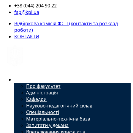
+38 (044) 204 90 22
fsp@kpi.ua
Відбіркова комісія ФСП (контакти та розклад
роботи)
КОНТАКТИ
Факультет
Про факультет
Адміністрація
Кафедри
Науково-педагогічний склад
Спеціальності
Матеріально-технічна база
Запитати у декана
Врегулювання конфліктів