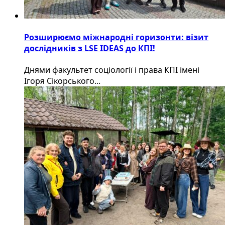
Розширюємо міжнародні горизонти: візит
дослідників з LSE IDEAS до КПІ!
Днями факультет соціології і права КПІ імені
Ігоря Сікорського...