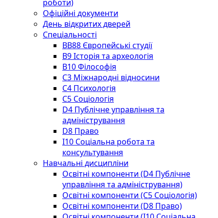
роботи)
Офіційні документи
День відкритих дверей
Спеціальності
BВ88 Європейські студії
B9 Історія та археологія
B10 Філософія
C3 Міжнародні відносини
C4 Психологія
С5 Соціологія
D4 Публічне управління та
адміністрування
D8 Право
I10 Соціальна робота та
консультування
Навчальні дисципліни
Освітні компоненти (D4 Публічне
управління та адміністрування)
Освітні компоненти (С5 Соціологія)
Освітні компоненти (D8 Право)
Освітні компоненти (I10 Соціальна