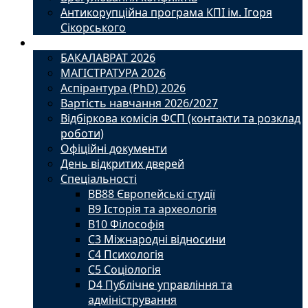
Антикорупційна програма КПІ ім. Ігоря
Сікорського
Вступ
БАКАЛАВРАТ 2026
МАГІСТРАТУРА 2026
Аспірантура (PhD) 2026
Вартість навчання 2026/2027
Відбіркова комісія ФСП (контакти та розклад
роботи)
Офіційні документи
День відкритих дверей
Спеціальності
BВ88 Європейські студії
B9 Історія та археологія
B10 Філософія
C3 Міжнародні відносини
C4 Психологія
С5 Соціологія
D4 Публічне управління та
адміністрування