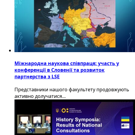
Міжнародна наукова співпраця: участь у
конференції в Словенії та розвиток
партнерства з LSE
​Представники нашого факультету продовжують
активно долучатися...