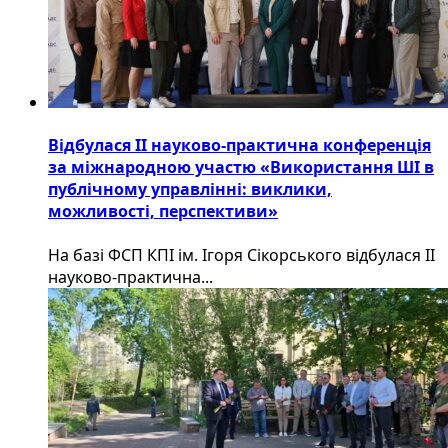
Відбулася ІІ науково-практична конференція
за міжнародною участю «Використання ШІ в
публічному управлінні: виклики,
можливості, перспективи»
На базі ФСП КПІ ім. Ігоря Сікорського відбулася ІІ
науково-практична...