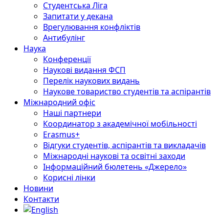
Студентська Ліга
Запитати у декана
Врегулювання конфліктів
Антибулінг
Наука
Конференції
Наукові видання ФСП
Перелік наукових видань
Наукове товариство студентів та аспірантів
Міжнародний офіс
Наші партнери
Координатор з академічної мобільності
Erasmus+
Відгуки студентів, аспірантів та викладачів
Міжнародні наукові та освітні заходи
Інформаційний бюлетень «Джерело»
Корисні лінки
Новини
Контакти