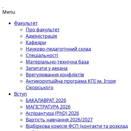
Menu
Факультет
Про факультет
Адміністрація
Кафедри
Науково-педагогічний склад
Спеціальності
Матеріально-технічна база
Запитати у декана
Врегулювання конфліктів
Антикорупційна програма КПІ ім. Ігоря
Сікорського
Вступ
БАКАЛАВРАТ 2026
МАГІСТРАТУРА 2026
Аспірантура (PhD) 2026
Вартість навчання 2026/2027
Відбіркова комісія ФСП (контакти та розклад