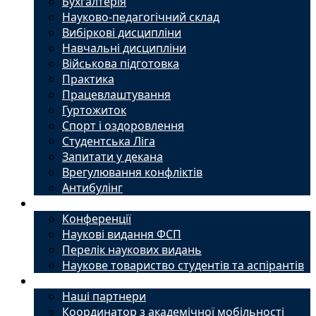
Бухгалтерія
Науково-педагогічний склад
Вибіркові дисципліни
Навчальні дисципліни
Військова підготовка
Практика
Працевлаштування
Гуртожиток
Спорт і оздоровлення
Студентська Ліга
Запитати у декана
Врегулювання конфліктів
Антибулінг
Наука
Конференції
Наукові видання ФСП
Перелік наукових видань
Наукове товариство студентів та аспірантів
Міжнародний офіс
Наші партнери
Координатор з академічної мобільності