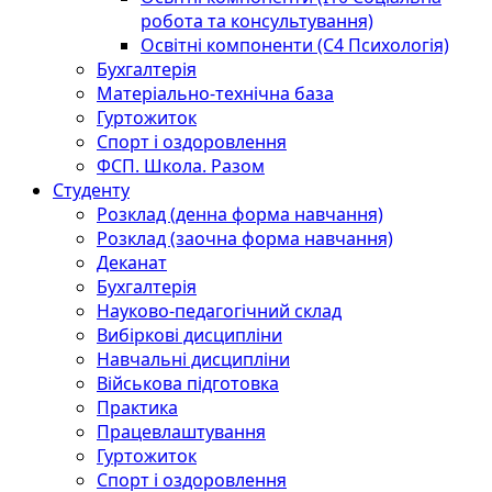
робота та консультування)
Освітні компоненти (С4 Психологія)
Бухгалтерія
Матеріально-технічна база
Гуртожиток
Спорт і оздоровлення
ФСП. Школа. Разом
Студенту
Розклад (денна форма навчання)
Розклад (заочна форма навчання)
Деканат
Бухгалтерія
Науково-педагогічний склад
Вибіркові дисципліни
Навчальні дисципліни
Військова підготовка
Практика
Працевлаштування
Гуртожиток
Спорт і оздоровлення