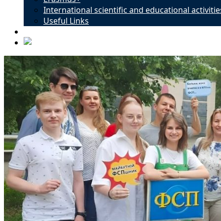
International scientific and educational activitie
Useful Links
Contacts