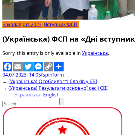
Бакалаврат 2023
,
Вступник ФСП
,
(Українська) ФСП на «Дні вступник
Sorry, this entry is only available in
Українська
.
04.07.2023, 14:05
fspinform
Facebook
Email
Twitter
Messenger
Copy
Share
←
(Українська) Особливості блоків у ЄВІ
Link
→
(Українська) Результати основної сесії ЄВІ
Українська
English