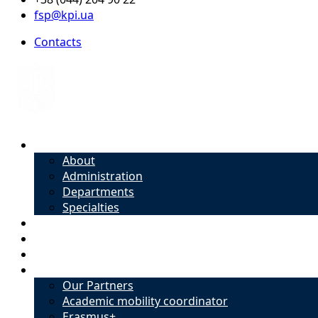
fsp@kpi.ua
Contacts
About
About
Administration
Departments
Specialties
Admission
Specialties
Academic mobility coordinator
International Office
Our Partners
Academic mobility coordinator
Erasmus+