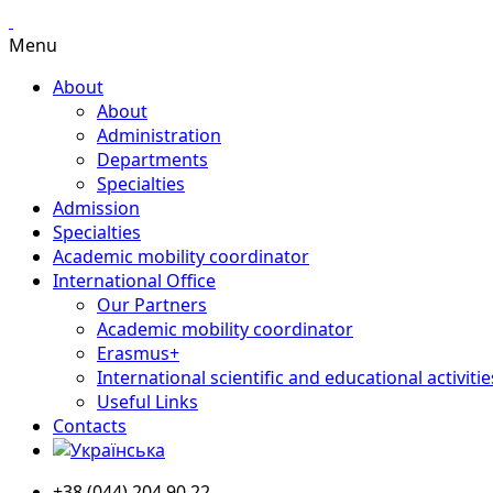
Menu
About
About
Administration
Departments
Specialties
Admission
Specialties
Academic mobility coordinator
International Office
Our Partners
Academic mobility coordinator
Erasmus+
International scientific and educational activitie
Useful Links
Contacts
+38 (044) 204 90 22