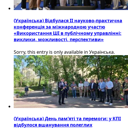
(Українська) Відбулася ІІ науково-практична
конференція за міжнародною участю
«Використання ШІ в публічному управлінні:
виклики, можливості, перспективи»
Sorry, this entry is only available in Українська.
(Українська) День пам’яті та перемоги: у КПІ
відбулося вшанування полеглих