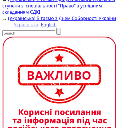
Link
ступеня зі спеціальності “Право” з успішним
складанням ЄДКІ
→
(Українська) Вітаємо з Днем Соборності України
Українська
English