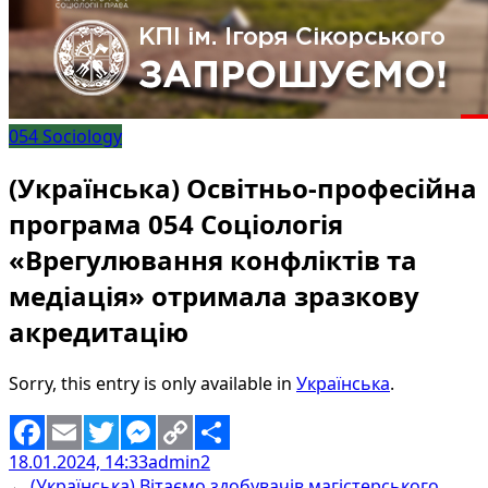
054 Sociology
(Українська) Освітньо-професійна
програма 054 Соціологія
«Врегулювання конфліктів та
медіація» отримала зразкову
акредитацію
Sorry, this entry is only available in
Українська
.
18.01.2024, 14:33
admin2
Facebook
Email
Twitter
Messenger
Copy
Share
←
(Українська) Вітаємо здобувачів магістерського