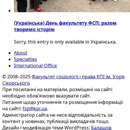
(Українська) День факультету ФСП: разом
творимо історію
Sorry, this entry is only available in Українська.
About
Specialties
International Office
© 2008–2025
Факультет соціології і права КПІ ім. Ігоря
Сікорського
При посиланні на матеріали, розміщені на сайті
необхідно обов'язково вказувати сайт.
Питання щодо уточнення та розміщення інформації
на сайті:
fsp@kpi.ua
.
Адміністратор сайта не несе відповідальність за
контент у новинах, публікації викладачів тощо.
Дизайн і модифікація теми WordPress:
Балашов