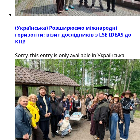
(Українська) Розширюємо міжнародні
горизонти: візит дослідників з LSE IDEAS до
КПІ!
Sorry, this entry is only available in Українська.