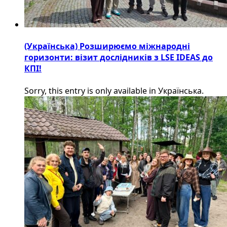
(Українська) Розширюємо міжнародні
горизонти: візит дослідників з LSE IDEAS до
КПІ!
Sorry, this entry is only available in Українська.