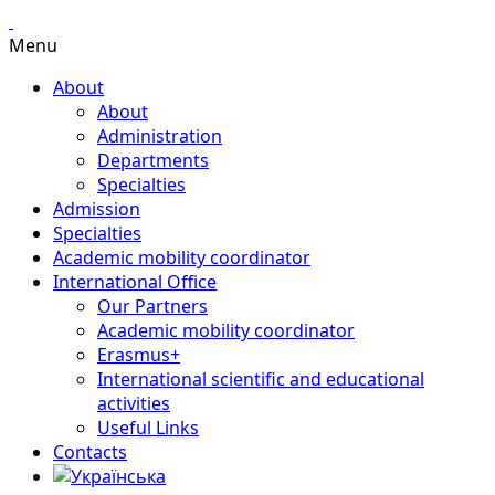
Menu
About
About
Administration
Departments
Specialties
Admission
Specialties
Academic mobility coordinator
International Office
Our Partners
Academic mobility coordinator
Erasmus+
International scientific and educational
activities
Useful Links
Contacts