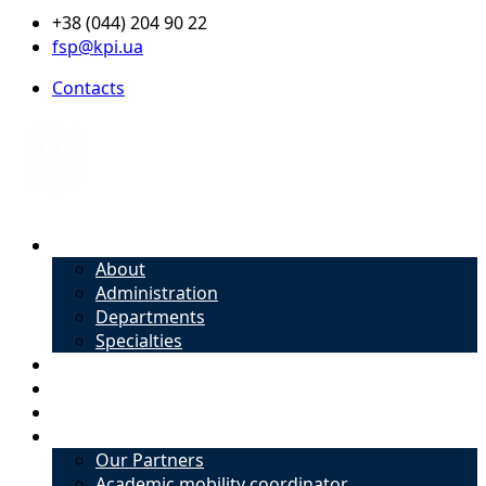
+38 (044) 204 90 22
fsp@kpi.ua
Contacts
About
About
Administration
Departments
Specialties
Admission
Specialties
Academic mobility coordinator
International Office
Our Partners
Academic mobility coordinator