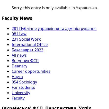
Sorry, this entry is only available in Українська.
Faculty News
281 Публічне управління та адміністрування
081 Law
231 Social Work
International Office
Бакалаврат 2023
All news
Вступник ФСП
Deanery
Career opportunities
Наука
054 Sociology
For students
University
Faculty
(Українська) ФСП. Перспектива. Успіх