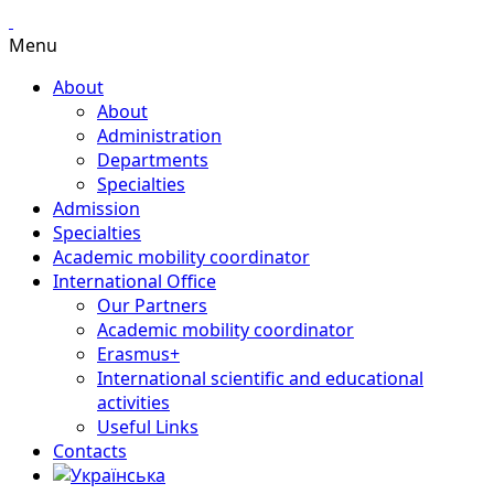
Menu
About
About
Administration
Departments
Specialties
Admission
Specialties
Academic mobility coordinator
International Office
Our Partners
Academic mobility coordinator
Erasmus+
International scientific and educational
activities
Useful Links
Contacts