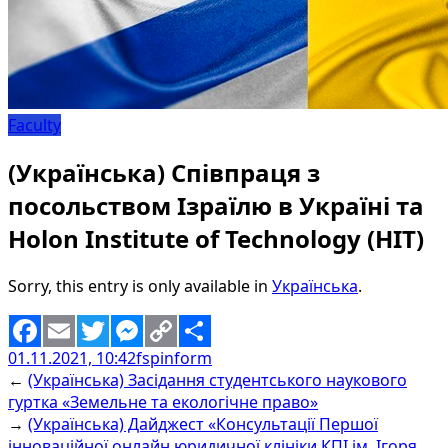
Faculty
(Українська) Співпраця з
посольством Ізраїлю в Україні та
Holon Institute of Technology (HIT)
Sorry, this entry is only available in
Українська
.
01.11.2021, 10:42
fspinform
Facebook
Email
Twitter
Messenger
Copy
Share
←
(Українська) Засідання студентського наукового
Link
гуртка «Земельне та екологічне право»
→
(Українська) Дайджест «Консультації Першої
інноваційної онлайн юридичної клініки КПІ ім. Ігоря