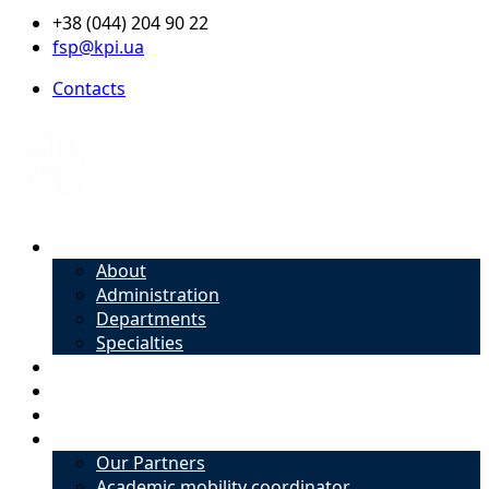
+38 (044) 204 90 22
fsp@kpi.ua
Contacts
About
About
Administration
Departments
Specialties
Admission
Specialties
Academic mobility coordinator
International Office
Our Partners
Academic mobility coordinator