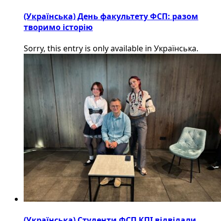
(Українська) День факультету ФСП: разом
творимо історію
Sorry, this entry is only available in Українська.
(Українська) Студенти ФСП КПІ відвідали