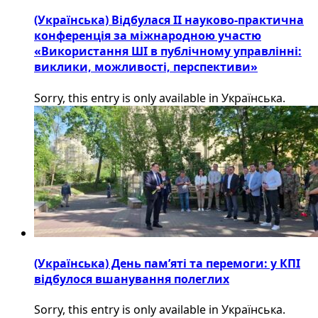
(Українська) Відбулася ІІ науково-практична
конференція за міжнародною участю
«Використання ШІ в публічному управлінні:
виклики, можливості, перспективи»
Sorry, this entry is only available in Українська.
(Українська) День пам’яті та перемоги: у КПІ
відбулося вшанування полеглих
Sorry, this entry is only available in Українська.