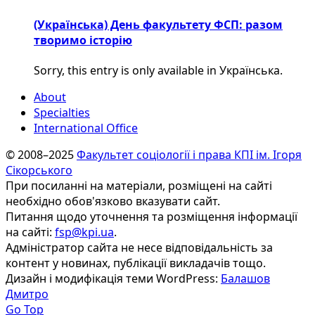
(Українська) День факультету ФСП: разом
творимо історію
Sorry, this entry is only available in Українська.
About
Specialties
International Office
© 2008–2025
Факультет соціології і права КПІ ім. Ігоря
Сікорського
При посиланні на матеріали, розміщені на сайті
необхідно обов'язково вказувати сайт.
Питання щодо уточнення та розміщення інформації
на сайті:
fsp@kpi.ua
.
Адміністратор сайта не несе відповідальність за
контент у новинах, публікації викладачів тощо.
Дизайн і модифікація теми WordPress:
Балашов
Дмитро
Go Top