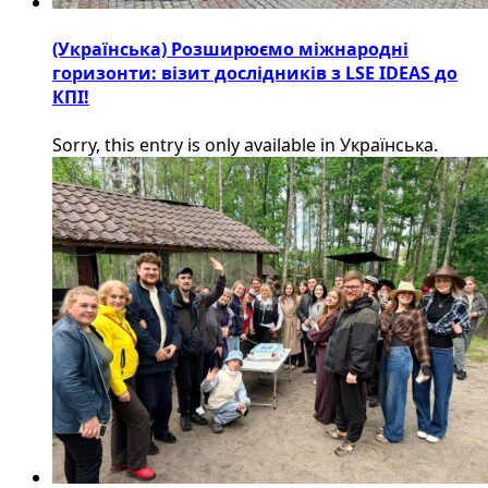
(Українська) Розширюємо міжнародні
горизонти: візит дослідників з LSE IDEAS до
КПІ!
Sorry, this entry is only available in Українська.