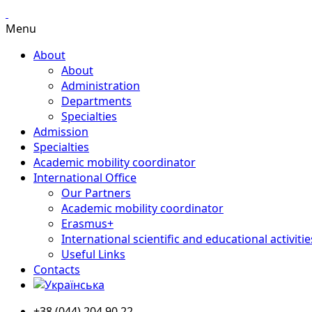
Menu
About
About
Administration
Departments
Specialties
Admission
Specialties
Academic mobility coordinator
International Office
Our Partners
Academic mobility coordinator
Erasmus+
International scientific and educational activitie
Useful Links
Contacts
+38 (044) 204 90 22