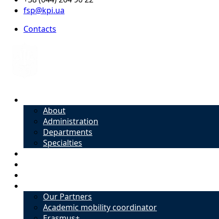
fsp@kpi.ua
Contacts
About
About
Administration
Departments
Specialties
Admission
Specialties
Academic mobility coordinator
International Office
Our Partners
Academic mobility coordinator
Erasmus+