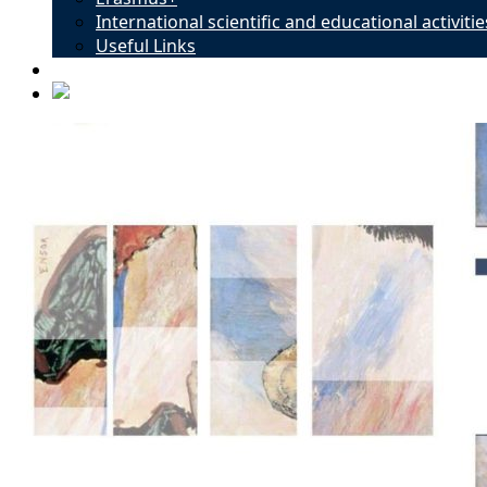
International scientific and educational activitie
Useful Links
Contacts