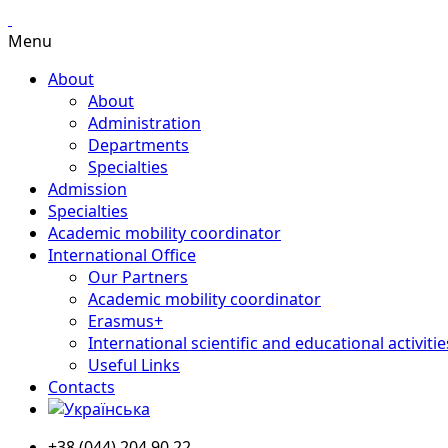
Menu
About
About
Administration
Departments
Specialties
Admission
Specialties
Academic mobility coordinator
International Office
Our Partners
Academic mobility coordinator
Erasmus+
International scientific and educational activitie
Useful Links
Contacts
+38 (044) 204 90 22