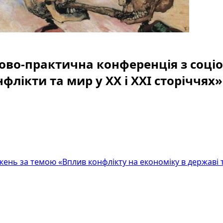
ово-практична конференція з соціол
флікти та мир у ХХ і ХХІ сторіччях»
жень за темою «Вплив конфлікту на економіку в державі 