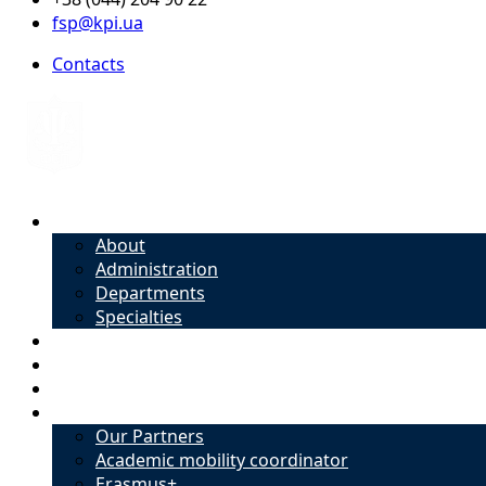
fsp@kpi.ua
Contacts
About
About
Administration
Departments
Specialties
Admission
Specialties
Academic mobility coordinator
International Office
Our Partners
Academic mobility coordinator
Erasmus+