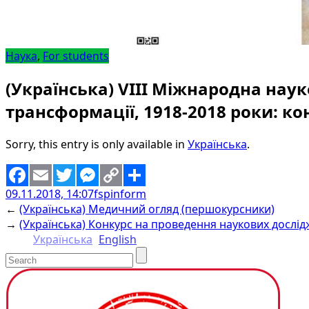
Наука
,
For students
(Українська) VIІI Міжнародна наук
трансформації, 1918-2018 роки: кон
Sorry, this entry is only available in
Українська
.
09.11.2018, 14:07
fspinform
Facebook
Email
Twitter
Messenger
Copy
Share
←
(Українська) Медичний огляд (першокурсники)
Link
→
(Українська) Конкурс на проведення наукових дослід
Українська
English