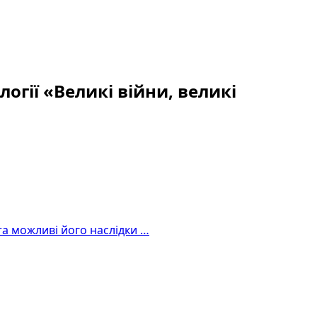
огії «Великі війни, великі
та можливі його наслідки …