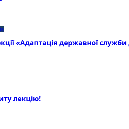
ts
лекції «Адаптація державної служби
иту лекцію!