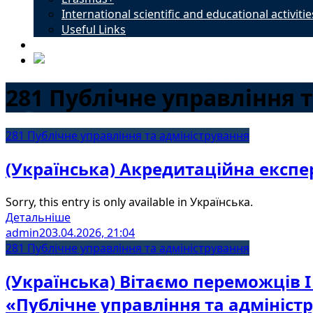
International scientific and educational activitie
Useful Links
Contacts
281 Публічне управління 
281 Публічне управління та адміністрування
(Українська) Акредитаційна експ
Sorry, this entry is only available in Українська.
Детальніше
admin2
03.04.2026, 21:04
281 Публічне управління та адміністрування
(Українська) Вітаємо переможців І
«Публічне управління та адмініст