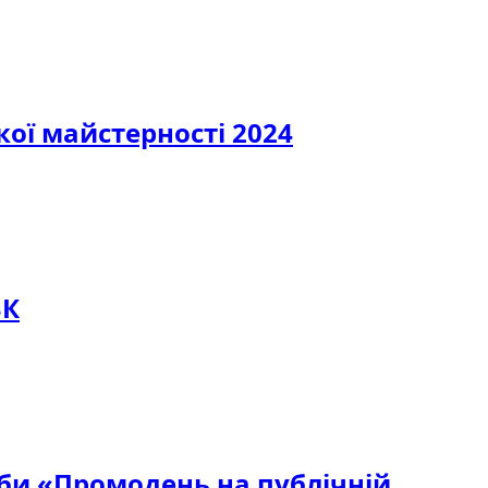
кої майстерності 2024
ЗК
жби «Промодень на публічній