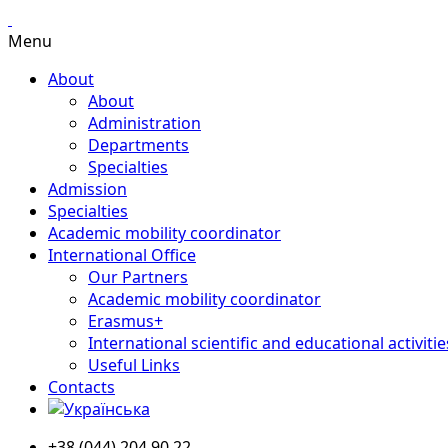
Menu
About
About
Administration
Departments
Specialties
Admission
Specialties
Academic mobility coordinator
International Office
Our Partners
Academic mobility coordinator
Erasmus+
International scientific and educational activitie
Useful Links
Contacts
+38 (044) 204 90 22