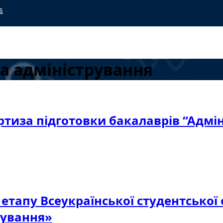
s
та адміністрування
ертиза підготовки бакалаврів “Адм
 етапу Всеукраїнської студентської
рування»