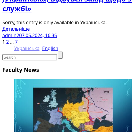
службі»
Sorry, this entry is only available in Українська.
Детальніше
admin2
07.05.2024, 16:35
1
2
…
7
Українська
English
Faculty News