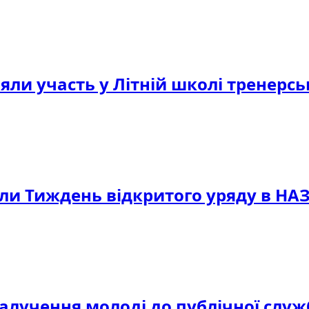
ли участь у Літній школі тренерсь
али Тиждень відкритого уряду в НА
 залучення молоді до публічної слу