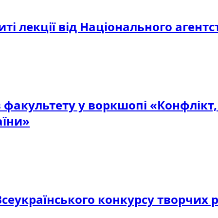
ті лекції від Національного агентс
в факультету у воркшопі «Конфлікт
аїни»
сеукраїнського конкурсу творчих р