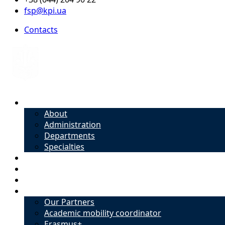
fsp@kpi.ua
Contacts
About
About
Administration
Departments
Specialties
Admission
Specialties
Academic mobility coordinator
International Office
Our Partners
Academic mobility coordinator
Erasmus+