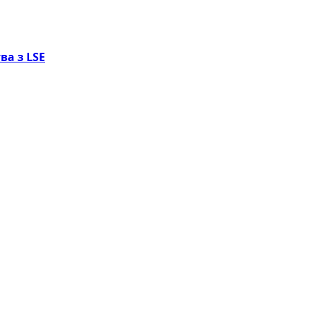
ва з LSE