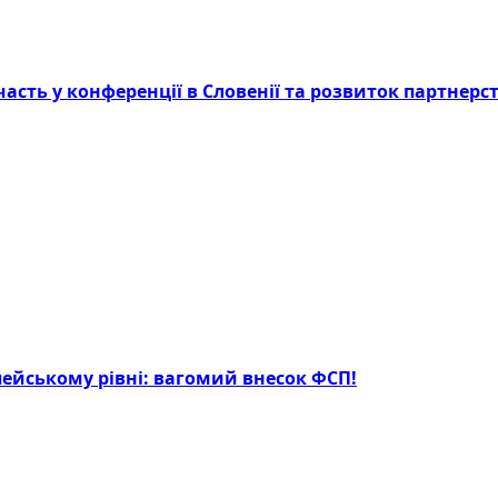
асть у конференції в Словенії та розвиток партнерст
опейському рівні: вагомий внесок ФСП!