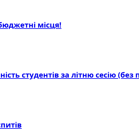
 бюджетні місця!
ість студентів за літню сесію (без 
спитів