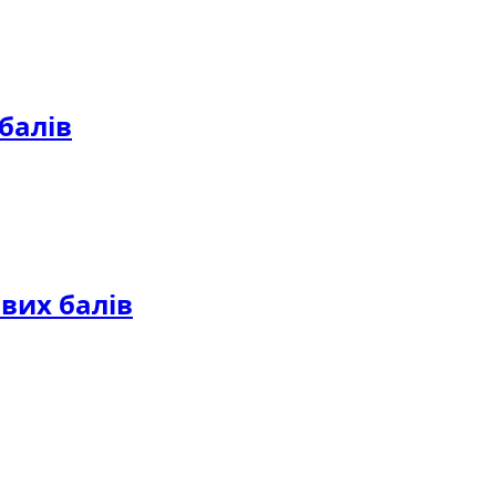
балів
вих балів