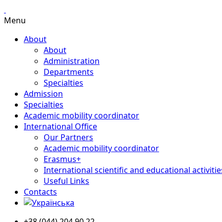
Menu
About
About
Administration
Departments
Specialties
Admission
Specialties
Academic mobility coordinator
International Office
Our Partners
Academic mobility coordinator
Erasmus+
International scientific and educational activitie
Useful Links
Contacts
+38 (044) 204 90 22