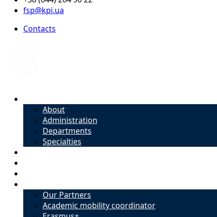
fsp@kpi.ua
Contacts
About
About
Administration
Departments
Specialties
Admission
Specialties
Academic mobility coordinator
International Office
Our Partners
Academic mobility coordinator
Erasmus+