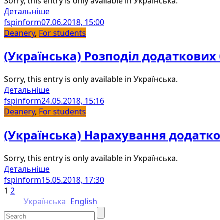
Sorry, this entry is only available in Українська.
Детальніше
fspinform
07.06.2018, 15:00
Deanery
,
For students
(Українська) Розподіл додаткових 
Sorry, this entry is only available in Українська.
Детальніше
fspinform
24.05.2018, 15:16
Deanery
,
For students
(Українська) Нарахування додатко
Sorry, this entry is only available in Українська.
Детальніше
fspinform
15.05.2018, 17:30
1
2
Українська
English