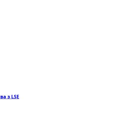
ва з LSE