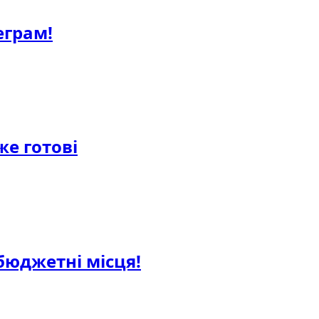
еграм!
же готові
 бюджетні місця!