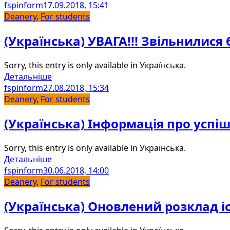
fspinform
17.09.2018, 15:41
Deanery
,
For students
(Українська) УВАГА!!! Звільнилися
Sorry, this entry is only available in Українська.
Детальніше
fspinform
27.08.2018, 15:34
Deanery
,
For students
(Українська) Інформація про успішн
Sorry, this entry is only available in Українська.
Детальніше
fspinform
30.06.2018, 14:00
Deanery
,
For students
(Українська) Оновлений розклад і