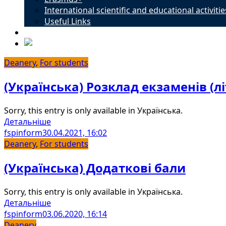
International scientific and educational activitie
Useful Links
Contacts
Deanery
,
For students
(Українська) Розклад екзаменів (лі
Sorry, this entry is only available in Українська.
Детальніше
fspinform
30.04.2021, 16:02
Deanery
,
For students
(Українська) Додаткові бали
Sorry, this entry is only available in Українська.
Детальніше
fspinform
03.06.2020, 16:14
Deanery