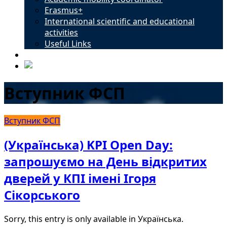
Erasmus+
International scientific and educational
activities
Useful Links
Contacts
Вступник ФСП
Вступник ФСП
(Українська) KPI Open Day:
запрошуємо на День відкритих
дверей у КПІ імені Ігоря
Сікорського
Sorry, this entry is only available in Українська.