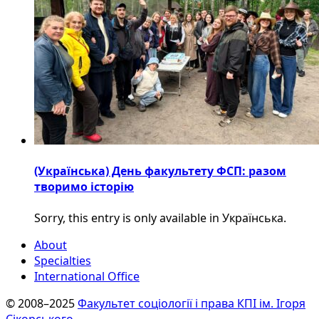
(Українська) День факультету ФСП: разом
творимо історію
Sorry, this entry is only available in Українська.
About
Specialties
International Office
© 2008–2025
Факультет соціології і права КПІ ім. Ігоря
Сікорського