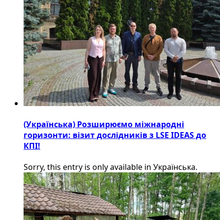
(Українська) Розширюємо міжнародні
горизонти: візит дослідників з LSE IDEAS до
КПІ!
Sorry, this entry is only available in Українська.