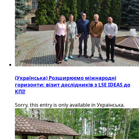
(Українська) Розширюємо міжнародні
горизонти: візит дослідників з LSE IDEAS до
КПІ!
Sorry, this entry is only available in Українська.