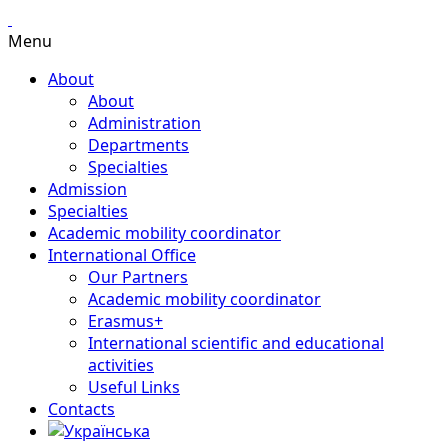
Menu
About
About
Administration
Departments
Specialties
Admission
Specialties
Academic mobility coordinator
International Office
Our Partners
Academic mobility coordinator
Erasmus+
International scientific and educational
activities
Useful Links
Contacts