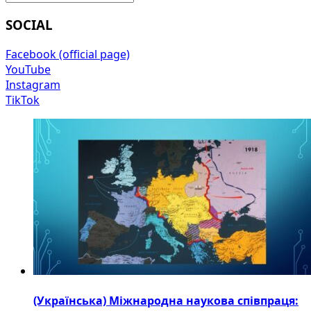
SOCIAL
Facebook (official page)
YouTube
Instagram
TikTok
(Українська) Міжнародна наукова співпраця: