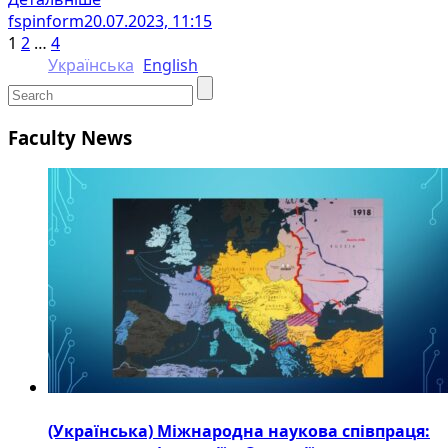
fspinform
20.07.2023, 11:15
1
2
…
4
Українська
English
Faculty News
(Українська) Міжнародна наукова співпраця: