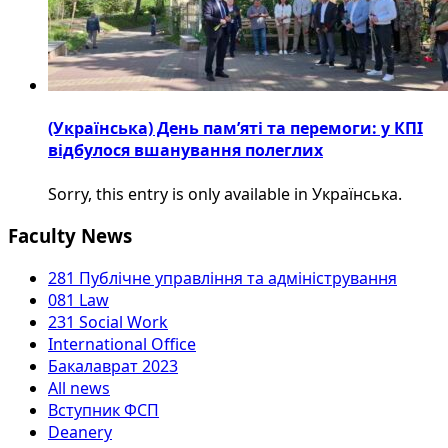
(Українська) День пам’яті та перемоги: у КПІ
відбулося вшанування полеглих
Sorry, this entry is only available in Українська.
Faculty News
281 Публічне управління та адміністрування
081 Law
231 Social Work
International Office
Бакалаврат 2023
All news
Вступник ФСП
Deanery