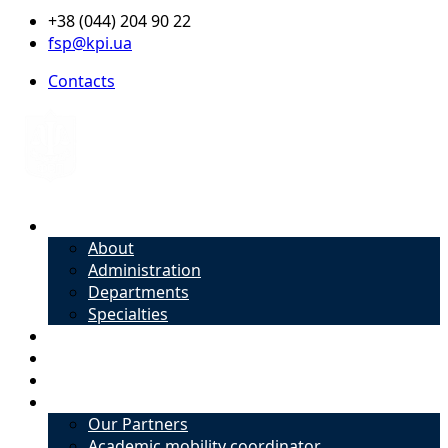
+38 (044) 204 90 22
fsp@kpi.ua
Contacts
About
About
Administration
Departments
Specialties
Admission
Specialties
Academic mobility coordinator
International Office
Our Partners
Academic mobility coordinator