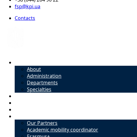
fsp@kpi.ua
Contacts
About
About
Administration
Departments
Specialties
Admission
Specialties
Academic mobility coordinator
International Office
Our Partners
Academic mobility coordinator
Erasmus+