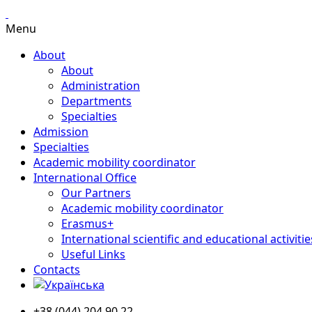
Menu
About
About
Administration
Departments
Specialties
Admission
Specialties
Academic mobility coordinator
International Office
Our Partners
Academic mobility coordinator
Erasmus+
International scientific and educational activitie
Useful Links
Contacts
+38 (044) 204 90 22