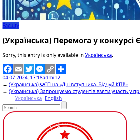
Faculty
(Українська) Перемога у конкурсі 
Sorry, this entry is only available in
Українська
.
04.07.2024, 17:18
admin2
Facebook
Email
Twitter
Messenger
Copy
Share
←
(Українська) ФСП на «Дні вступника. Відчуй КПІ!»
Link
→
(Українська) Запрошуємо студентів взяти участь у п
Українська
English