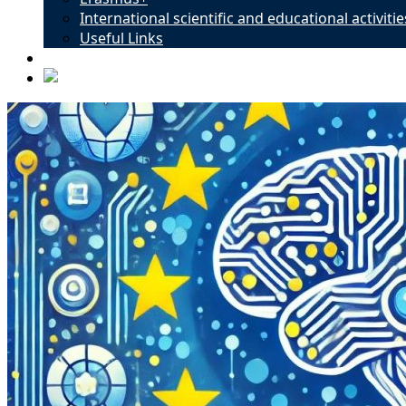
International scientific and educational activitie
Useful Links
Contacts