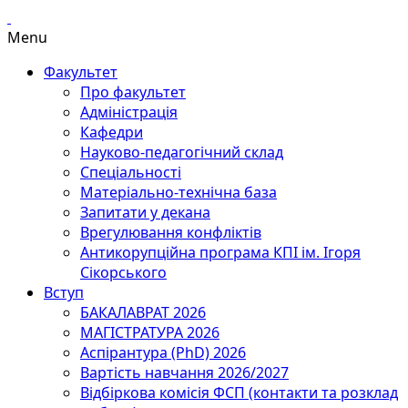
Menu
Факультет
Про факультет
Адміністрація
Кафедри
Науково-педагогічний склад
Спеціальності
Матеріально-технічна база
Запитати у декана
Врегулювання конфліктів
Антикорупційна програма КПІ ім. Ігоря
Сікорського
Вступ
БАКАЛАВРАТ 2026
МАГІСТРАТУРА 2026
Аспірантура (PhD) 2026
Вартість навчання 2026/2027
Відбіркова комісія ФСП (контакти та розклад