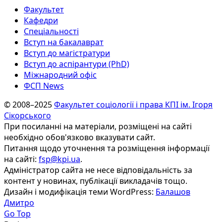
Факультет
Кафедри
Спеціальності
Вступ на бакалаврат
Вступ до магістратури
Вступ до аспірантури (PhD)
Міжнародний офіс
ФСП News
© 2008–2025
Факультет соціології і права КПІ ім. Ігоря
Сікорського
При посиланні на матеріали, розміщені на сайті
необхідно обов'язково вказувати сайт.
Питання щодо уточнення та розміщення інформації
на сайті:
fsp@kpi.ua
.
Адміністратор сайта не несе відповідальність за
контент у новинах, публікації викладачів тощо.
Дизайн і модифікація теми WordPress:
Балашов
Дмитро
Go Top