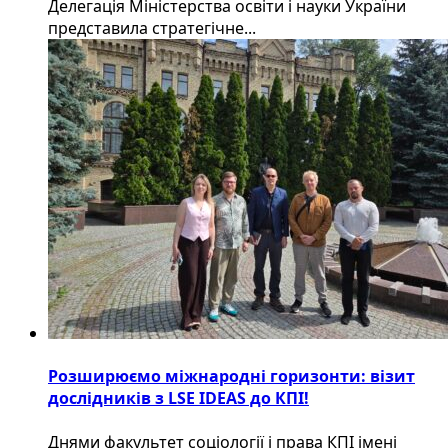
Делегація Міністерства освіти і науки України
представила стратегічне...
Розширюємо міжнародні горизонти: візит
дослідників з LSE IDEAS до КПІ!
Днями факультет соціології і права КПІ імені