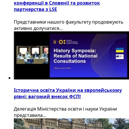
конференції в Словенії та розвиток
партнерства з LSE
​Представники нашого факультету продовжують
активно долучатися...
Історична освіта України на європейському
рівні: вагомий внесок ФСП!
Делегація Міністерства освіти і науки України
представила...