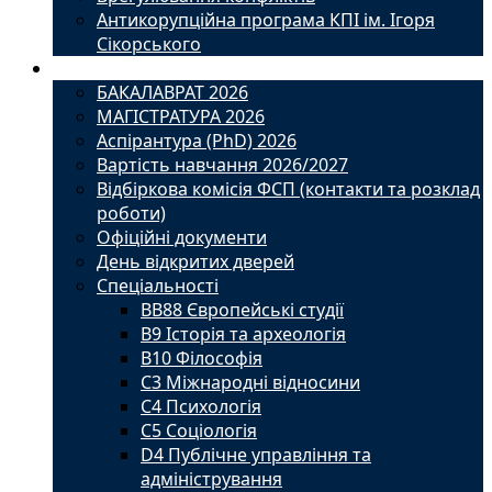
Антикорупційна програма КПІ ім. Ігоря
Сікорського
Вступ
БАКАЛАВРАТ 2026
МАГІСТРАТУРА 2026
Аспірантура (PhD) 2026
Вартість навчання 2026/2027
Відбіркова комісія ФСП (контакти та розклад
роботи)
Офіційні документи
День відкритих дверей
Спеціальності
BВ88 Європейські студії
B9 Історія та археологія
B10 Філософія
C3 Міжнародні відносини
C4 Психологія
С5 Соціологія
D4 Публічне управління та
адміністрування