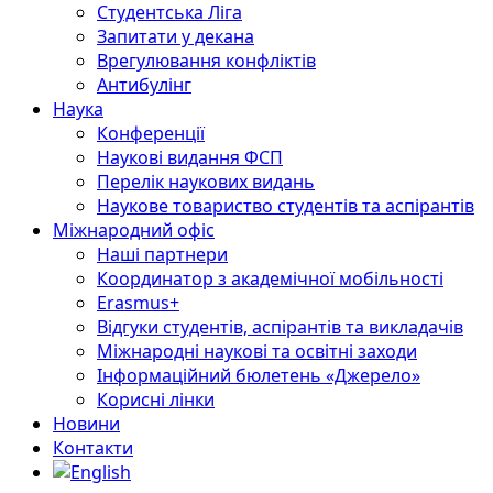
Студентська Ліга
Запитати у декана
Врегулювання конфліктів
Антибулінг
Наука
Конференції
Наукові видання ФСП
Перелік наукових видань
Наукове товариство студентів та аспірантів
Міжнародний офіс
Наші партнери
Координатор з академічної мобільності
Erasmus+
Відгуки студентів, аспірантів та викладачів
Міжнародні наукові та освітні заходи
Інформаційний бюлетень «Джерело»
Корисні лінки
Новини
Контакти