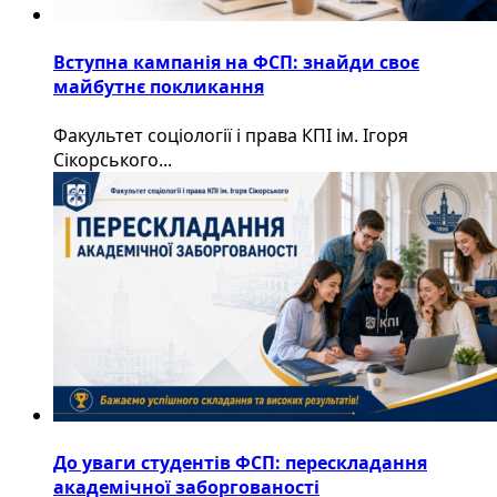
Вступна кампанія на ФСП: знайди своє
майбутнє покликання
Факультет соціології і права КПІ ім. Ігоря
Сікорського...
До уваги студентів ФСП: перескладання
академічної заборгованості