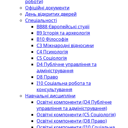
роботи)
Офіційні документи
День відкритих дверей
Спеціальності
BВ88 Європейські студії
B9 Історія та археологія
B10 Філософія
C3 Міжнародні відносини
C4 Психологія
С5 Соціологія
D4 Публічне управління та
адміністрування
D8 Право
I10 Соціальна робота та
консультування
Навчальні дисципліни
Освітні компоненти (D4 Публічне
управління та адміністрування)
Освітні компоненти (С5 Соціологія)
Освітні компоненти (D8 Право)
Освітні компоненти (I10 Соціальна