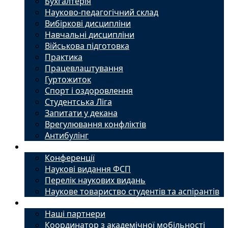
Бухгалтерія
Науково-педагогічний склад
Вибіркові дисципліни
Навчальні дисципліни
Військова підготовка
Практика
Працевлаштування
Гуртожиток
Спорт і оздоровлення
Студентська Ліга
Запитати у декана
Врегулювання конфліктів
Антибулінг
Наука
Конференції
Наукові видання ФСП
Перелік наукових видань
Наукове товариство студентів та аспірантів
Міжнародний офіс
Наші партнери
Координатор з академічної мобільності