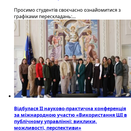
Просимо студентів своєчасно ознайомитися з
графіками перескладань:...
Відбулася ІІ науково-практична конференція
за міжнародною участю «Використання ШІ в
публічному управлінні: виклики,
можливості, перспективи»