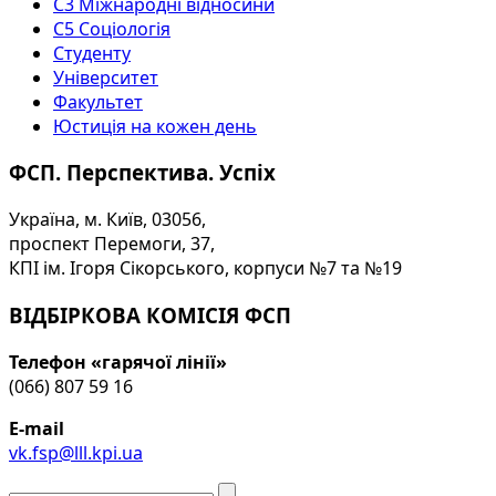
С3 Міжнародні відносини
С5 Соціологія
Студенту
Університет
Факультет
Юстиція на кожен день
ФСП. Перспектива. Успіх
Україна, м. Київ, 03056,
проспект Перемоги, 37,
КПІ ім. Ігоря Сікорського, корпуси №7 та №19
ВІДБІРКОВА КОМІСІЯ ФСП
Телефон «гарячої лінії»
(066) 807 59 16
E-mail
vk.fsp@lll.kpi.ua