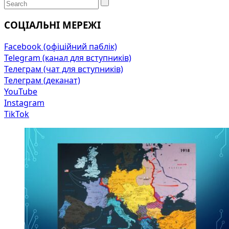
СОЦІАЛЬНІ МЕРЕЖІ
Facebook (офіційний паблік)
Telegram (канал для вступників)
Телеграм (чат для вступників)
Телеграм (деканат)
YouTube
Instagram
TikTok