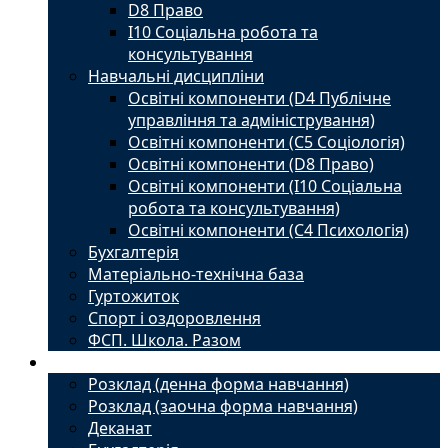
D8 Право
I10 Соціальна робота та
консультування
Навчальні дисципліни
Освітні компоненти (D4 Публічне
управління та адміністрування)
Освітні компоненти (С5 Соціологія)
Освітні компоненти (D8 Право)
Освітні компоненти (I10 Соціальна
робота та консультування)
Освітні компоненти (С4 Психологія)
Бухгалтерія
Матеріально-технічна база
Гуртожиток
Спорт і оздоровлення
ФСП. Школа. Разом
Студенту
Розклад (денна форма навчання)
Розклад (заочна форма навчання)
Деканат