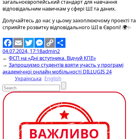
загальноєвропейський стандарт для навчання
відповідальним навичкам у сфері ШІ та даних.
Долучайтесь до нас у цьому захоплюючому проекті та
сприяйте розвитку відповідального ШІ в Європі! 🌍✨
04.07.2024, 17:18
admin2
Facebook
Email
Twitter
Messenger
Copy
Share
←
ФСП на «Дні вступника. Відчуй КПІ!»
Link
→
Запрошуємо студентів взяти участь у програмі
академічної онлайн мобільності DILLUGIS 24
Українська
English