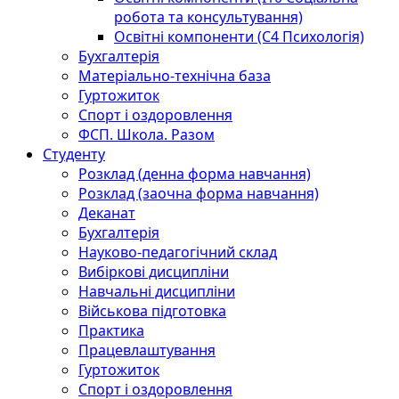
робота та консультування)
Освітні компоненти (С4 Психологія)
Бухгалтерія
Матеріально-технічна база
Гуртожиток
Спорт і оздоровлення
ФСП. Школа. Разом
Студенту
Розклад (денна форма навчання)
Розклад (заочна форма навчання)
Деканат
Бухгалтерія
Науково-педагогічний склад
Вибіркові дисципліни
Навчальні дисципліни
Військова підготовка
Практика
Працевлаштування
Гуртожиток
Спорт і оздоровлення