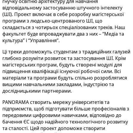
гнучку освітню архітектуру для навчання
відповідальному застосуванню штучного інтелекту
(ШІ). Проект включає в себе розробку магістерської
програми з людсько-центрованого ШІ, що
складається з чотирьох спеціалізованих треків. Наш
факультет буде впроваджувати два з них – “Медіа та
культура” і “Управління”.
Ці треки допоможуть студентам з традиційних галузей
глибоко розуміти розвиток та застосування ШІ. Крім
магістерських програм, будуть створені модулі для
підвищення кваліфікації існуючої робочої сили. Всі
матеріали та програми будуть спільно розроблятися
вищими навчальними закладами, індустрією та
дослідницькими партнерами.
PANORAMA створить мережу університетів та
підприємств, щоб підготувати більше професіоналів з
передовими цифровими навичками, відповідно до
бачення ЄС щодо надійного технологічного розвитку
та сталості. Цей проект допоможе створити