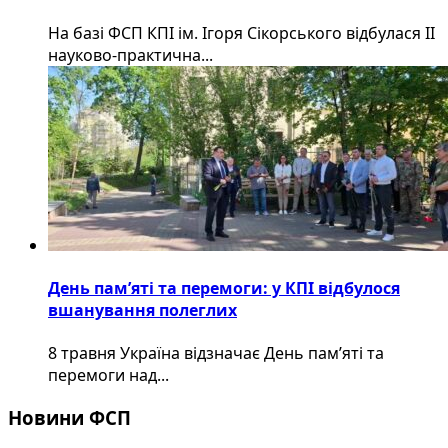
На базі ФСП КПІ ім. Ігоря Сікорського відбулася ІІ
науково-практична...
День пам’яті та перемоги: у КПІ відбулося
вшанування полеглих
8 травня Україна відзначає День пам’яті та
перемоги над...
Новини ФСП