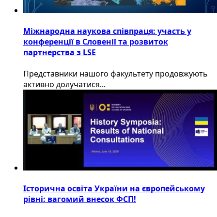
Міжнародна наукова співпраця: участь у
конференції в Словенії та розвиток
партнерства з LSE
​Представники нашого факультету продовжують
активно долучатися...
Історична освіта України на європейському
рівні: вагомий внесок ФСП!