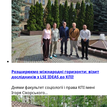
Розширюємо міжнародні горизонти: візит
дослідників з LSE IDEAS до КПІ!
Днями факультет соціології і права КПІ імені
Ігоря Сікорського...