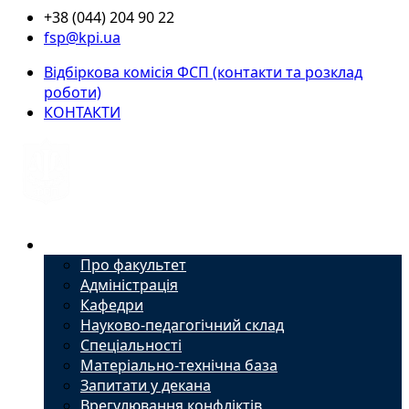
+38 (044) 204 90 22
fsp@kpi.ua
Відбіркова комісія ФСП (контакти та розклад
роботи)
КОНТАКТИ
Факультет
Про факультет
Адміністрація
Кафедри
Науково-педагогічний склад
Спеціальності
Матеріально-технічна база
Запитати у декана
Врегулювання конфліктів