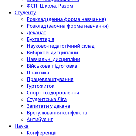
ФСП. Школа. Разом
Студенту
Розклад (денна форма навчання)
Розклад (заочна форма навчання)
Деканат
Бухгалтерія
Науково-педагогічний склад
Вибіркові дисципліни
Навчальні дисципліни
Військова підготовка
Практика
Працевлаштування
Гуртожиток
Спорт і оздоровлення
Студентська Ліга
Запитати у декана
Врегулювання конфліктів
Антибулінг
Наука
Конференції