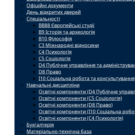
Офіційні документи
День відкритих дверей
Спеціальності
BВ88 Європейські студії
B9 Історія та археологія
B10 Філософія
C3 Міжнародні відносини
C4 Психологія
С5 Соціологія
D4 Публічне управління та адмініструва
D8 Право
I10 Соціальна робота та консультування
Навчальні дисципліни
Освітні компоненти (D4 Публічне управл
Освітні компоненти (С5 Соціологія)
Освітні компоненти (D8 Право)
Освітні компоненти (I10 Соціальна робо
Освітні компоненти (С4 Психологія)
Бухгалтерія
Матеріально-технічна база