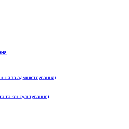
ння
іння та адміністрування)
та та консультування)