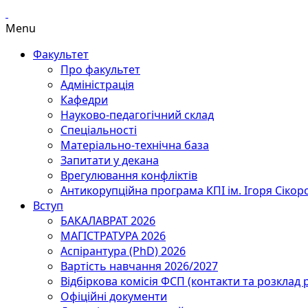
Menu
Факультет
Про факультет
Адміністрація
Кафедри
Науково-педагогічний склад
Спеціальності
Матеріально-технічна база
Запитати у декана
Врегулювання конфліктів
Антикорупційна програма КПІ ім. Ігоря Сікор
Вступ
БАКАЛАВРАТ 2026
МАГІСТРАТУРА 2026
Аспірантура (PhD) 2026
Вартість навчання 2026/2027
Відбіркова комісія ФСП (контакти та розклад 
Офіційні документи