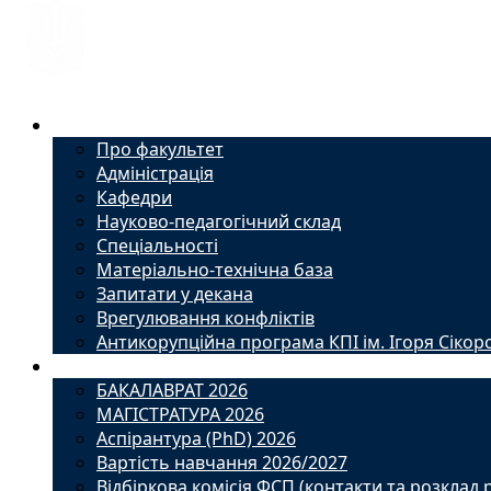
Факультет
Про факультет
Адміністрація
Кафедри
Науково-педагогічний склад
Спеціальності
Матеріально-технічна база
Запитати у декана
Врегулювання конфліктів
Антикорупційна програма КПІ ім. Ігоря Сікор
Вступ
БАКАЛАВРАТ 2026
МАГІСТРАТУРА 2026
Аспірантура (PhD) 2026
Вартість навчання 2026/2027
Відбіркова комісія ФСП (контакти та розклад 