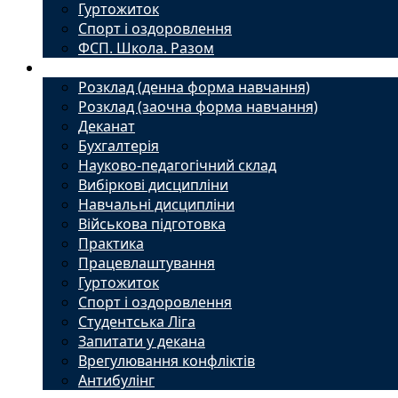
Гуртожиток
Спорт і оздоровлення
ФСП. Школа. Разом
Студенту
Розклад (денна форма навчання)
Розклад (заочна форма навчання)
Деканат
Бухгалтерія
Науково-педагогічний склад
Вибіркові дисципліни
Навчальні дисципліни
Військова підготовка
Практика
Працевлаштування
Гуртожиток
Спорт і оздоровлення
Студентська Ліга
Запитати у декана
Врегулювання конфліктів
Антибулінг