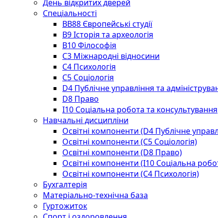
День відкритих дверей
Спеціальності
BВ88 Європейські студії
B9 Історія та археологія
B10 Філософія
C3 Міжнародні відносини
C4 Психологія
С5 Соціологія
D4 Публічне управління та адмініструва
D8 Право
I10 Соціальна робота та консультування
Навчальні дисципліни
Освітні компоненти (D4 Публічне управл
Освітні компоненти (С5 Соціологія)
Освітні компоненти (D8 Право)
Освітні компоненти (I10 Соціальна робо
Освітні компоненти (С4 Психологія)
Бухгалтерія
Матеріально-технічна база
Гуртожиток
Спорт і оздоровлення