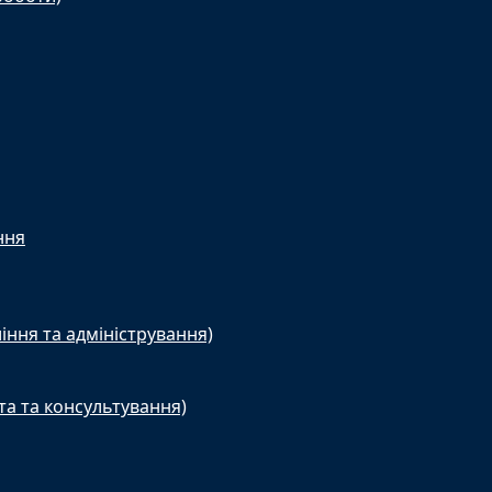
ння
іння та адміністрування)
та та консультування)