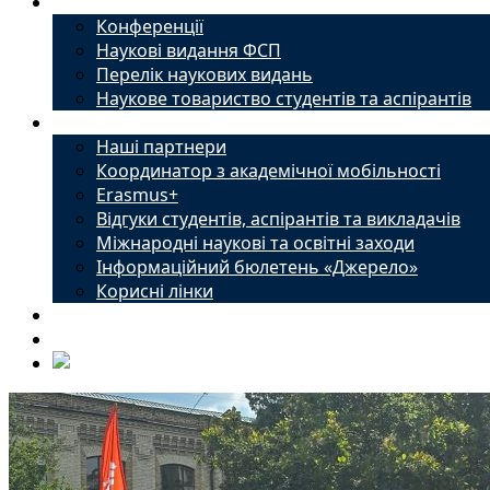
Наука
Конференції
Наукові видання ФСП
Перелік наукових видань
Наукове товариство студентів та аспірантів
Міжнародний офіс
Наші партнери
Координатор з академічної мобільності
Erasmus+
Відгуки студентів, аспірантів та викладачів
Міжнародні наукові та освітні заходи
Інформаційний бюлетень «Джерело»
Корисні лінки
Новини
Контакти