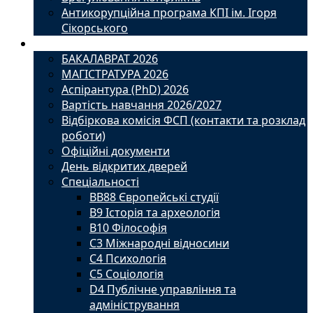
Антикорупційна програма КПІ ім. Ігоря
Сікорського
Вступ
БАКАЛАВРАТ 2026
МАГІСТРАТУРА 2026
Аспірантура (PhD) 2026
Вартість навчання 2026/2027
Відбіркова комісія ФСП (контакти та розклад
роботи)
Офіційні документи
День відкритих дверей
Спеціальності
BВ88 Європейські студії
B9 Історія та археологія
B10 Філософія
C3 Міжнародні відносини
C4 Психологія
С5 Соціологія
D4 Публічне управління та
адміністрування