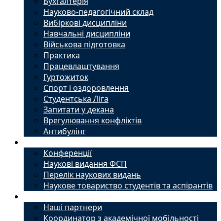
Бухгалтерія
Науково-педагогічний склад
Вибіркові дисципліни
Навчальні дисципліни
Військова підготовка
Практика
Працевлаштування
Гуртожиток
Спорт і оздоровлення
Студентська Ліга
Запитати у декана
Врегулювання конфліктів
Антибулінг
Наука
Конференції
Наукові видання ФСП
Перелік наукових видань
Наукове товариство студентів та аспірантів
Міжнародний офіс
Наші партнери
Координатор з академічної мобільності