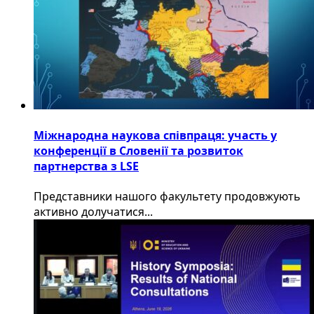
Міжнародна наукова співпраця: участь у
конференції в Словенії та розвиток
партнерства з LSE
​Представники нашого факультету продовжують
активно долучатися...