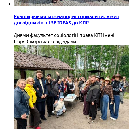
Розширюємо міжнародні горизонти: візит
дослідників з LSE IDEAS до КПІ!
Днями факультет соціології і права КПІ імені
Ігоря Сікорського відвідали...