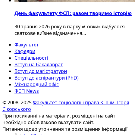
День факультету ФСП: разом творимо історію
30 травня 2026 року в парку «Совки» відбулося
святкове виїзне відзначення...
Факультет
Кафедри
Спеціальності
Вступ на бакалаврат
Вступ до магістратури
Вступ до аспірантури (PhD)
Міжнародний офіс
ФСП News
© 2008–2025
Факультет соціології і права КПІ ім. Ігоря
Сікорського
При посиланні на матеріали, розміщені на сайті
необхідно обов'язково вказувати сайт.
Питання щодо уточнення та розміщення інформації