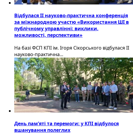
Відбулася ІІ науково-практична конференція
за міжнародною участю «Використання ШІ в
публічному управлінні: виклики,
можливості, перспективи»
На базі ФСП КПІ ім. Ігоря Сікорського відбулася ІІ
науково-практична...
День пам’яті та перемоги: у КПІ відбулося
вшанування полеглих