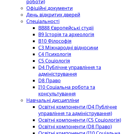
роботи)
Офіційні документи
День відкритих дверей
Спеціальності
BВ88 Європейські студії
B9 Історія та археологія
B10 Філософія
C3 Міжнародні відносини
C4 Психологія
С5 Соціологія
D4 Публічне управління та
адміністрування
D8 Право
I10 Соціальна робота та
консультування
Навчальні дисципліни
Освітні компоненти (D4 Публічне
управління та адміністрування)
Освітні компоненти (С5 Соціологія)
Освітні компоненти (D8 Право)
Освітні компоненти (I10 Соціальна