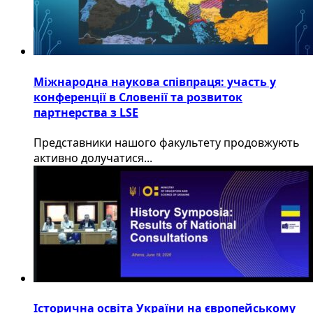
Міжнародна наукова співпраця: участь у
конференції в Словенії та розвиток
партнерства з LSE
​Представники нашого факультету продовжують
активно долучатися...
Історична освіта України на європейському