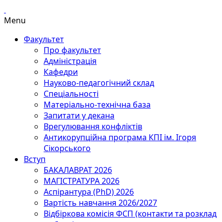
Menu
Факультет
Про факультет
Адміністрація
Кафедри
Науково-педагогічний склад
Спеціальності
Матеріально-технічна база
Запитати у декана
Врегулювання конфліктів
Антикорупційна програма КПІ ім. Ігоря
Сікорського
Вступ
БАКАЛАВРАТ 2026
МАГІСТРАТУРА 2026
Аспірантура (PhD) 2026
Вартість навчання 2026/2027
Відбіркова комісія ФСП (контакти та розклад