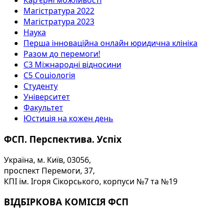
Кар'єрні можливості
Магістратура 2022
Магістратура 2023
Наука
Перша інноваційна онлайн юридична клініка
Разом до перемоги!
С3 Міжнародні відносини
С5 Соціологія
Студенту
Університет
Факультет
Юстиція на кожен день
ФСП. Перспектива. Успіх
Україна, м. Київ, 03056,
проспект Перемоги, 37,
КПІ ім. Ігоря Сікорського, корпуси №7 та №19
ВІДБІРКОВА КОМІСІЯ ФСП