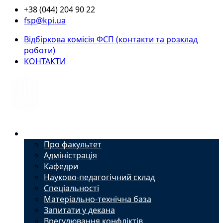
+38 (044) 204 90 22
fsp@kpi.ua
Відбіркова комісія ФСП (контакти та розклад
роботи)
КОНТАКТИ
Факультет
Про факультет
Адміністрація
Кафедри
Науково-педагогічний склад
Спеціальності
Матеріально-технічна база
Запитати у декана
Врегулювання конфліктів