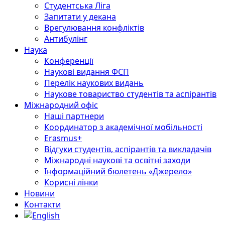
Студентська Ліга
Запитати у декана
Врегулювання конфліктів
Антибулінг
Наука
Конференції
Наукові видання ФСП
Перелік наукових видань
Наукове товариство студентів та аспірантів
Міжнародний офіс
Наші партнери
Координатор з академічної мобільності
Erasmus+
Відгуки студентів, аспірантів та викладачів
Міжнародні наукові та освітні заходи
Інформаційний бюлетень «Джерело»
Корисні лінки
Новини
Контакти