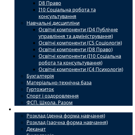
D8 Право
I10 Соціальна робота та
консультування
Навчальні дисципліни
Освітні компоненти (D4 Публічне
управління та адміністрування)
Освітні компоненти (С5 Соціологія)
Освітні компоненти (D8 Право)
Освітні компоненти (I10 Соціальна
робота та консультування)
Освітні компоненти (С4 Психологія)
Бухгалтерія
Матеріально-технічна база
Гуртожиток
Спорт і оздоровлення
ФСП. Школа. Разом
Студенту
Розклад (денна форма навчання)
Розклад (заочна форма навчання)
Деканат