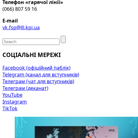
Телефон «гарячої лінії»
(066) 807 59 16
E-mail
vk.fsp@lll.kpi.ua
СОЦІАЛЬНІ МЕРЕЖІ
Facebook (офіційний паблік)
Telegram (канал для вступників)
Телеграм (чат для вступників)
Телеграм (деканат)
YouTube
Instagram
TikTok