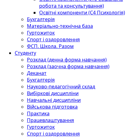
робота та консультування)
Освітні компоненти (С4 Психологія)
Бухгалтерія
Матеріально-технічна база
Гуртожиток
Спорт і оздоровлення
ФСП. Школа. Разом
Студенту
Розклад (денна форма навчання)
Розклад (заочна форма навчання)
Деканат
Бухгалтерія
Науково-педагогічний склад
Вибіркові дисципліни
Навчальні дисципліни
Військова підготовка
Практика
Працевлаштування
Гуртожиток
Спорт і оздоровлення