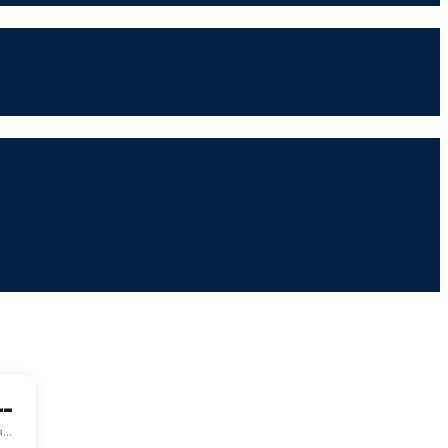
--
..