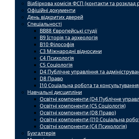
Відбіркова комісія ФСП (контакти та розклад 
Офіційні документи
День відкритих дверей
Спеціальності
BВ88 Європейські студії
B9 Історія та археологія
B10 Філософія
C3 Міжнародні відносини
C4 Психологія
С5 Соціологія
D4 Публічне управління та адмініструва
D8 Право
I10 Соціальна робота та консультування
Навчальні дисципліни
Освітні компоненти (D4 Публічне управл
Освітні компоненти (С5 Соціологія)
Освітні компоненти (D8 Право)
Освітні компоненти (I10 Соціальна робо
Освітні компоненти (С4 Психологія)
Бухгалтерія