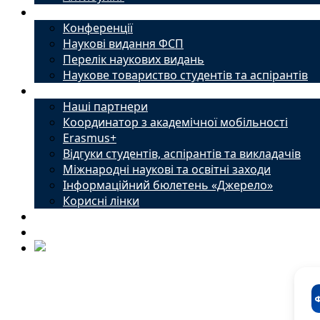
Наука
Конференції
Наукові видання ФСП
Перелік наукових видань
Наукове товариство студентів та аспірантів
Міжнародний офіс
Наші партнери
Координатор з академічної мобільності
Erasmus+
Відгуки студентів, аспірантів та викладачів
Міжнародні наукові та освітні заходи
Інформаційний бюлетень «Джерело»
Корисні лінки
Новини
Контакти