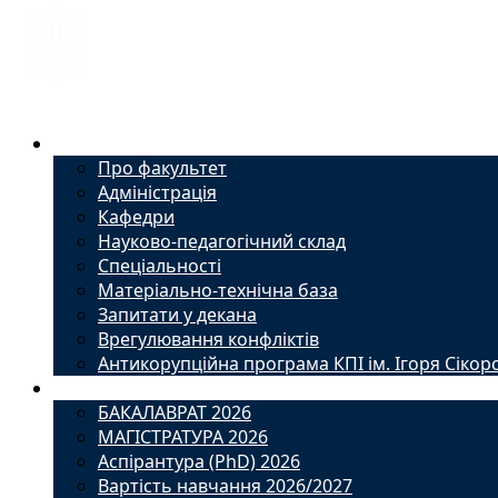
Факультет
Про факультет
Адміністрація
Кафедри
Науково-педагогічний склад
Спеціальності
Матеріально-технічна база
Запитати у декана
Врегулювання конфліктів
Антикорупційна програма КПІ ім. Ігоря Сікор
Вступ
БАКАЛАВРАТ 2026
МАГІСТРАТУРА 2026
Аспірантура (PhD) 2026
Вартість навчання 2026/2027