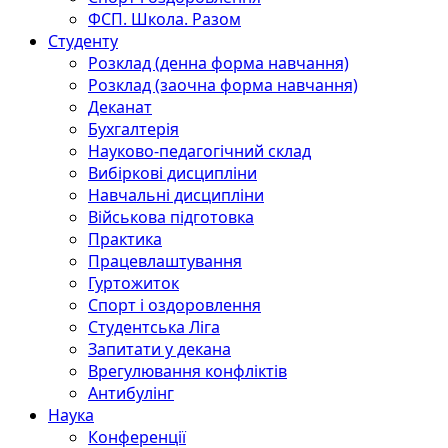
ФСП. Школа. Разом
Студенту
Розклад (денна форма навчання)
Розклад (заочна форма навчання)
Деканат
Бухгалтерія
Науково-педагогічний склад
Вибіркові дисципліни
Навчальні дисципліни
Військова підготовка
Практика
Працевлаштування
Гуртожиток
Спорт і оздоровлення
Студентська Ліга
Запитати у декана
Врегулювання конфліктів
Антибулінг
Наука
Конференції