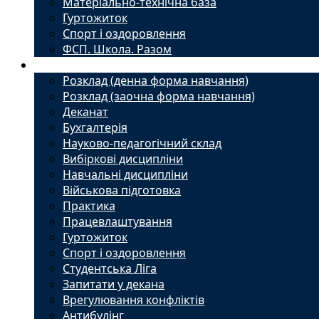
Матеріально-технічна база
Гуртожиток
Спорт і оздоровлення
ФСП. Школа. Разом
Студенту
Розклад (денна форма навчання)
Розклад (заочна форма навчання)
Деканат
Бухгалтерія
Науково-педагогічний склад
Вибіркові дисципліни
Навчальні дисципліни
Військова підготовка
Практика
Працевлаштування
Гуртожиток
Спорт і оздоровлення
Студентська Ліга
Запитати у декана
Врегулювання конфліктів
Антибулінг