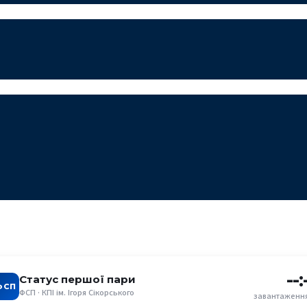
--:
Статус першої пари
ФСП
ФСП · КПІ ім. Ігоря Сікорського
завантаження.