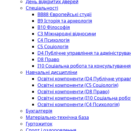
День відкритих дверей
Спеціальності
BВ88 Європейські студії
B9 Історія та археологія
B10 Філософія
C3 Міжнародні відносини
C4 Психологія
С5 Соціологія
D4 Публічне управління та адмініструва
D8 Право
I10 Соціальна робота та консультування
Навчальні дисципліни
Освітні компоненти (D4 Публічне управл
Освітні компоненти (С5 Соціологія)
Освітні компоненти (D8 Право)
Освітні компоненти (I10 Соціальна робо
Освітні компоненти (С4 Психологія)
Бухгалтерія
Матеріально-технічна база
Гуртожиток
Спорт і оздоровлення