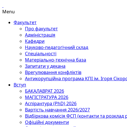
Menu
Факультет
Про факультет
Адміністрація
Кафедри
Науково-педагогічний склад
Спеціальності
Матеріально-технічна база
Запитати у декана
Врегулювання конфліктів
Антикорупційна програма КПІ ім. Ігоря Сікор
Вступ
БАКАЛАВРАТ 2026
МАГІСТРАТУРА 2026
Аспірантура (PhD) 2026
Вартість навчання 2026/2027
Відбіркова комісія ФСП (контакти та розклад 
Офіційні документи