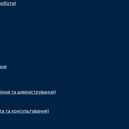
роботи)
ння
іння та адміністрування)
та та консультування)