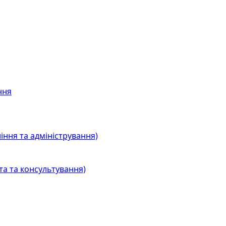
ння
іння та адміністрування)
та та консультування)