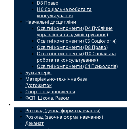
D8 Право
I10 Соціальна робота та
консультування
Навчальні дисципліни
Освітні компоненти (D4 Публічне
управління та адміністрування)
Освітні компоненти (С5 Соціологія)
Освітні компоненти (D8 Право)
Освітні компоненти (I10 Соціальна
робота та консультування)
Освітні компоненти (С4 Психологія)
Бухгалтерія
Матеріально-технічна база
Гуртожиток
Спорт і оздоровлення
ФСП. Школа. Разом
Студенту
Розклад (денна форма навчання)
Розклад (заочна форма навчання)
Деканат