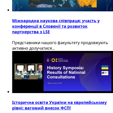
Міжнародна наукова співпраця: участь у
конференції в Словенії та розвиток
партнерства з LSE
​Представники нашого факультету продовжують
активно долучатися...
Історична освіта України на європейському
рівні: вагомий внесок ФСП!