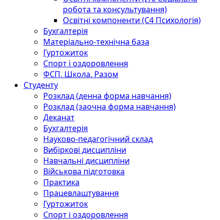
робота та консультування)
Освітні компоненти (С4 Психологія)
Бухгалтерія
Матеріально-технічна база
Гуртожиток
Спорт і оздоровлення
ФСП. Школа. Разом
Студенту
Розклад (денна форма навчання)
Розклад (заочна форма навчання)
Деканат
Бухгалтерія
Науково-педагогічний склад
Вибіркові дисципліни
Навчальні дисципліни
Військова підготовка
Практика
Працевлаштування
Гуртожиток
Спорт і оздоровлення