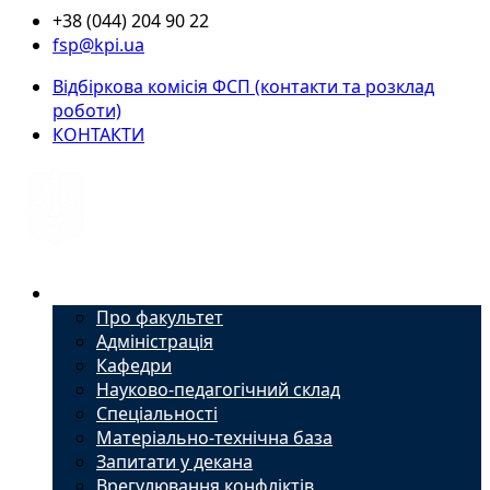
+38 (044) 204 90 22
fsp@kpi.ua
Відбіркова комісія ФСП (контакти та розклад
роботи)
КОНТАКТИ
Факультет
Про факультет
Адміністрація
Кафедри
Науково-педагогічний склад
Спеціальності
Матеріально-технічна база
Запитати у декана
Врегулювання конфліктів