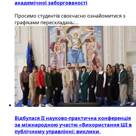
академічної заборгованості
Просимо студентів своєчасно ознайомитися з
графіками перескладань:...
Відбулася ІІ науково-практична конференція
за міжнародною участю «Використання ШІ в
публічному управлінні: виклики,