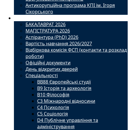
Антикорупційна програма КПІ ім. Ігоря
Сікорського
Вступ
БАКАЛАВРАТ 2026
МАГІСТРАТУРА 2026
Аспірантура (PhD) 2026
Вартість навчання 2026/2027
Відбіркова комісія ФСП (контакти та розклад
роботи)
Офіційні документи
День відкритих дверей
Спеціальності
BВ88 Європейські студії
B9 Історія та археологія
B10 Філософія
C3 Міжнародні відносини
C4 Психологія
С5 Соціологія
D4 Публічне управління та
адміністрування