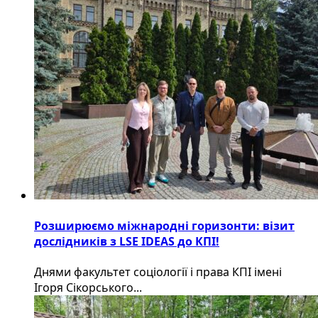
Розширюємо міжнародні горизонти: візит
дослідників з LSE IDEAS до КПІ!
Днями факультет соціології і права КПІ імені
Ігоря Сікорського...