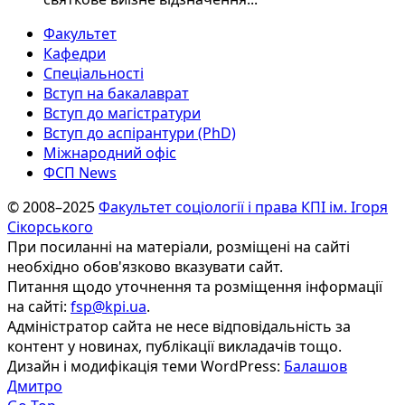
Факультет
Кафедри
Спеціальності
Вступ на бакалаврат
Вступ до магістратури
Вступ до аспірантури (PhD)
Міжнародний офіс
ФСП News
© 2008–2025
Факультет соціології і права КПІ ім. Ігоря
Сікорського
При посиланні на матеріали, розміщені на сайті
необхідно обов'язково вказувати сайт.
Питання щодо уточнення та розміщення інформації
на сайті:
fsp@kpi.ua
.
Адміністратор сайта не несе відповідальність за
контент у новинах, публікації викладачів тощо.
Дизайн і модифікація теми WordPress:
Балашов
Дмитро