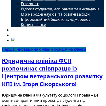
Erasmus+
Відгуки студентів, аспірантів та викладачів
Міжнародні наукові та освітні заходи
Інформаційний бюлетень «Джерело»
Корисні лінки
Новини
Контакти
Перша інноваційна онлайн юридична клініка
Юридична клініка ФСП
розпочинає співпрацю із
Центром ветеранського розвитку
КПІ ім. Ігоря Сікорського!
Юридична клініка Факультету соціології і права – це
освітньо-практичний проєкт, де студенти під
керівництвом фахових юристів, викладачів-