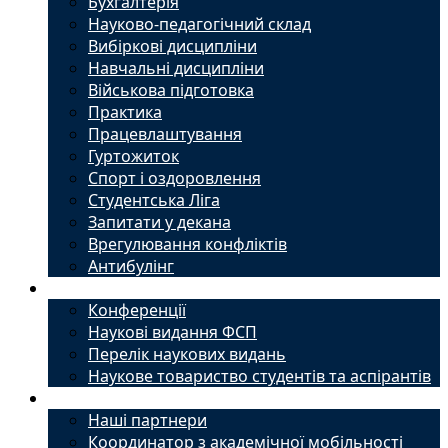
Бухгалтерія
Науково-педагогічний склад
Вибіркові дисципліни
Навчальні дисципліни
Військова підготовка
Практика
Працевлаштування
Гуртожиток
Спорт і оздоровлення
Студентська Ліга
Запитати у декана
Врегулювання конфліктів
Антибулінг
Наука
Конференції
Наукові видання ФСП
Перелік наукових видань
Наукове товариство студентів та аспірантів
Міжнародний офіс
Наші партнери
Координатор з академічної мобільності