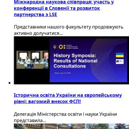
Міжнародна наукова співпраця: участь у
конференції в Словенії та розвиток
партнерства з LSE
​Представники нашого факультету продовжують
активно долучатися...
Історична освіта України на європейському
рівні: вагомий внесок ФСП!
Делегація Міністерства освіти і науки України
представила...