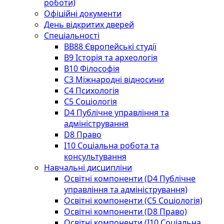
роботи)
Офіційні документи
День відкритих дверей
Спеціальності
BВ88 Європейські студії
B9 Історія та археологія
B10 Філософія
C3 Міжнародні відносини
C4 Психологія
С5 Соціологія
D4 Публічне управління та
адміністрування
D8 Право
I10 Соціальна робота та
консультування
Навчальні дисципліни
Освітні компоненти (D4 Публічне
управління та адміністрування)
Освітні компоненти (С5 Соціологія)
Освітні компоненти (D8 Право)
Освітні компоненти (I10 Соціальна