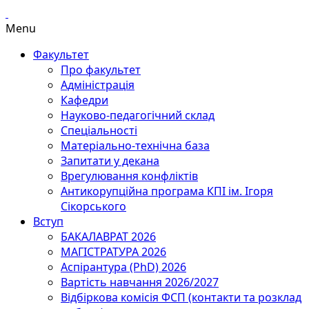
Menu
Факультет
Про факультет
Адміністрація
Кафедри
Науково-педагогічний склад
Спеціальності
Матеріально-технічна база
Запитати у декана
Врегулювання конфліктів
Антикорупційна програма КПІ ім. Ігоря
Сікорського
Вступ
БАКАЛАВРАТ 2026
МАГІСТРАТУРА 2026
Аспірантура (PhD) 2026
Вартість навчання 2026/2027
Відбіркова комісія ФСП (контакти та розклад