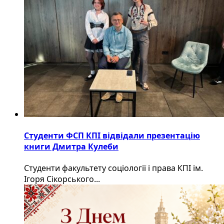
Студенти ФСП КПІ відвідали презентацію
книги Дмитра Кулеби
Студенти факультету соціології і права КПІ ім.
Ігоря Сікорського...