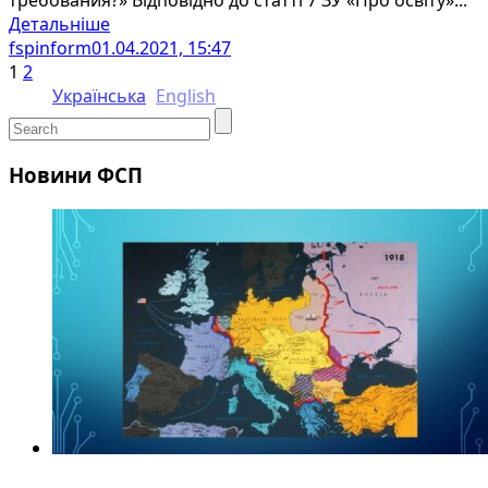
требования?» Відповідно до статті 7 ЗУ «Про освіту»...
Детальніше
fspinform
01.04.2021, 15:47
1
2
Українська
English
Новини ФСП