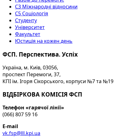
С3 Міжнародні відносини
С5 Соціологія
Студенту
Університет
Факультет
Юстиція на кожен день
ФСП. Перспектива. Успіх
Україна, м. Київ, 03056,
проспект Перемоги, 37,
КПІ ім. Ігоря Сікорського, корпуси №7 та №19
ВІДБІРКОВА КОМІСІЯ ФСП
Телефон «гарячої лінії»
(066) 807 59 16
E-mail
vk.fsp@lll.kpi.ua