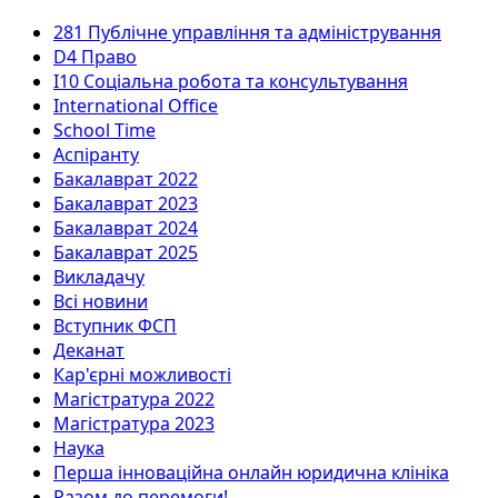
281 Публічне управління та адміністрування
D4 Право
I10 Соціальна робота та консультування
International Office
School Time
Аспіранту
Бакалаврат 2022
Бакалаврат 2023
Бакалаврат 2024
Бакалаврат 2025
Викладачу
Всі новини
Вступник ФСП
Деканат
Кар'єрні можливості
Магістратура 2022
Магістратура 2023
Наука
Перша інноваційна онлайн юридична клініка
Разом до перемоги!