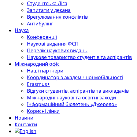
Студентська Ліга
Запитати у декана
Врегулювання конфліктів
Антибулінг
Наука
Конференції
Наукові видання ФСП
Перелік наукових видань
Наукове товариство студентів та аспірантів
Міжнародний офіс
Наші партнери
Координатор з академічної мобільності
Erasmus+
Відгуки студентів, аспірантів та викладачів
Міжнародні наукові та освітні заходи
Інформаційний бюлетень «Джерело»
Корисні лінки
Новини
Контакти