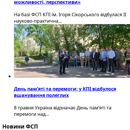
можливості, перспективи»
На базі ФСП КПІ ім. Ігоря Сікорського відбулася ІІ
науково-практична...
День пам’яті та перемоги: у КПІ відбулося
вшанування полеглих
8 травня Україна відзначає День пам’яті та
перемоги над...
Новини ФСП