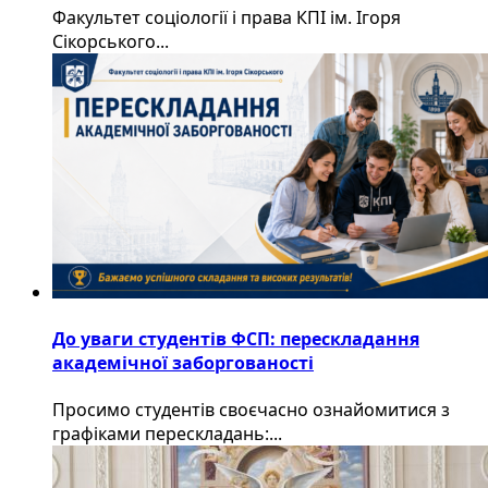
Факультет соціології і права КПІ ім. Ігоря
Сікорського...
До уваги студентів ФСП: перескладання
академічної заборгованості
Просимо студентів своєчасно ознайомитися з
графіками перескладань:...