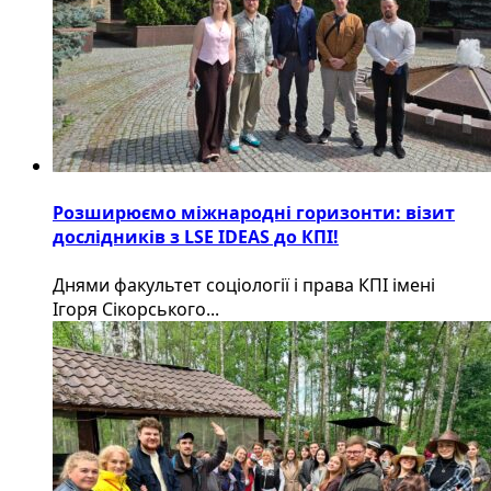
Розширюємо міжнародні горизонти: візит
дослідників з LSE IDEAS до КПІ!
Днями факультет соціології і права КПІ імені
Ігоря Сікорського...