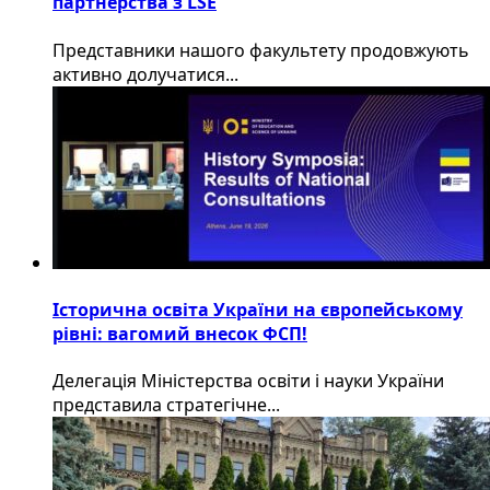
партнерства з LSE
​Представники нашого факультету продовжують
активно долучатися...
Історична освіта України на європейському
рівні: вагомий внесок ФСП!
Делегація Міністерства освіти і науки України
представила стратегічне...