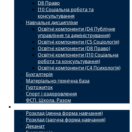
D8 Право
I10 Соціальна робота та
консультування
Навчальні дисципліни
Освітні компоненти (D4 Публічне
управління та адміністрування)
Освітні компоненти (С5 Соціологія)
Освітні компоненти (D8 Право)
Освітні компоненти (I10 Соціальна
робота та консультування)
Освітні компоненти (С4 Психологія)
Бухгалтерія
Матеріально-технічна база
Гуртожиток
Спорт і оздоровлення
ФСП. Школа. Разом
Студенту
Розклад (денна форма навчання)
Розклад (заочна форма навчання)
Деканат