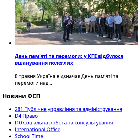
День пам’яті та перемоги: у КПІ відбулося
вшанування полеглих
8 травня Україна відзначає День пам’яті та
перемоги над...
Новини ФСП
281 Публічне управління та адміністрування
D4 Право
I10 Соціальна робота та консультування
International Office
School Time