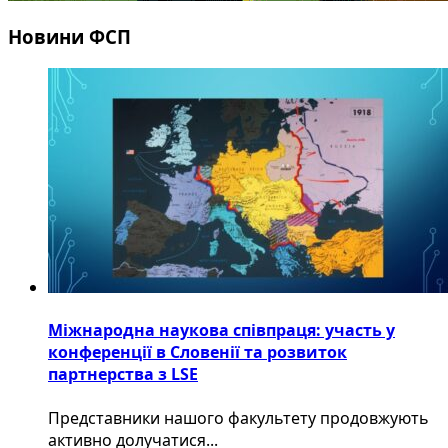
Новини ФСП
Міжнародна наукова співпраця: участь у
конференції в Словенії та розвиток
партнерства з LSE
​Представники нашого факультету продовжують
активно долучатися...