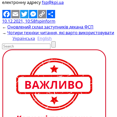
електронну адресу
fsp@kpi.ua
10.12.2021, 10:58
fspinform
Facebook
Email
Twitter
Messenger
Copy
Share
←
Оновлений склад заступників декана ФСП
Link
→
Чотири техніки читання, які варто використовувати
Українська
English