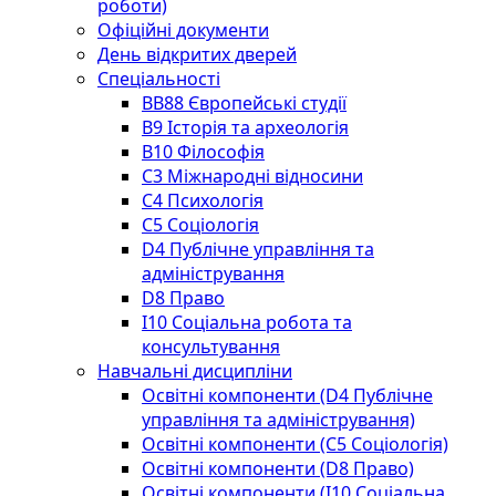
роботи)
Офіційні документи
День відкритих дверей
Спеціальності
BВ88 Європейські студії
B9 Історія та археологія
B10 Філософія
C3 Міжнародні відносини
C4 Психологія
С5 Соціологія
D4 Публічне управління та
адміністрування
D8 Право
I10 Соціальна робота та
консультування
Навчальні дисципліни
Освітні компоненти (D4 Публічне
управління та адміністрування)
Освітні компоненти (С5 Соціологія)
Освітні компоненти (D8 Право)
Освітні компоненти (I10 Соціальна