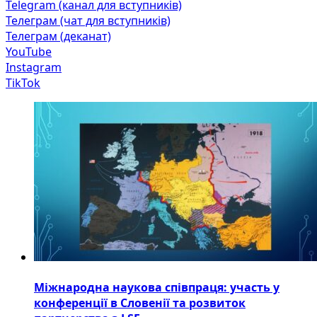
Telegram (канал для вступників)
Телеграм (чат для вступників)
Телеграм (деканат)
YouTube
Instagram
TikTok
Міжнародна наукова співпраця: участь у
конференції в Словенії та розвиток