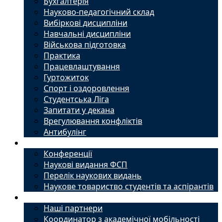
Бухгалтерія
Науково-педагогічний склад
Вибіркові дисципліни
Навчальні дисципліни
Військова підготовка
Практика
Працевлаштування
Гуртожиток
Спорт і оздоровлення
Студентська Ліга
Запитати у декана
Врегулювання конфліктів
Антибулінг
Наука
Конференції
Наукові видання ФСП
Перелік наукових видань
Наукове товариство студентів та аспірантів
Міжнародний офіс
Наші партнери
Координатор з академічної мобільності