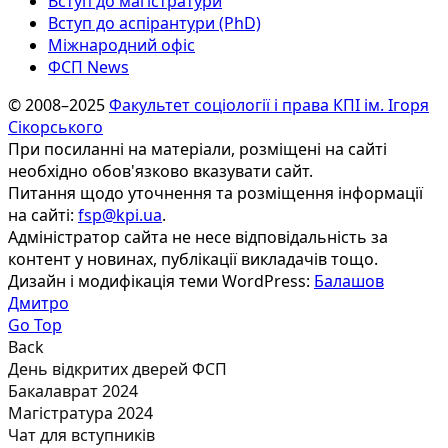
Вступ до магістратури
Вступ до аспірантури (PhD)
Міжнародний офіс
ФСП News
© 2008–2025
Факультет соціології і права КПІ ім. Ігоря
Сікорського
При посиланні на матеріали, розміщені на сайті
необхідно обов'язково вказувати сайт.
Питання щодо уточнення та розміщення інформації
на сайті:
fsp@kpi.ua
.
Адміністратор сайта не несе відповідальність за
контент у новинах, публікації викладачів тощо.
Дизайн і модифікація теми WordPress:
Балашов
Дмитро
Go Top
Back
День відкритих дверей ФСП
Бакалаврат 2024
Магістратура 2024
Чат для вступників