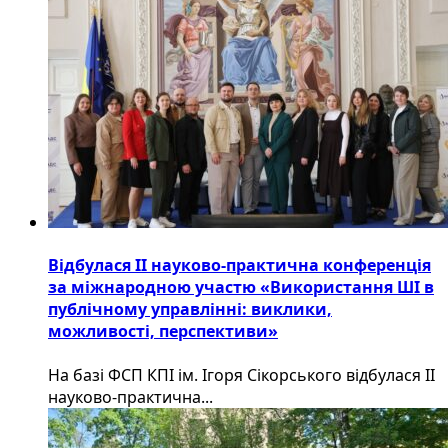
Відбулася ІІ науково-практична конференція
за міжнародною участю «Використання ШІ в
публічному управлінні: виклики,
можливості, перспективи»
На базі ФСП КПІ ім. Ігоря Сікорського відбулася ІІ
науково-практична...