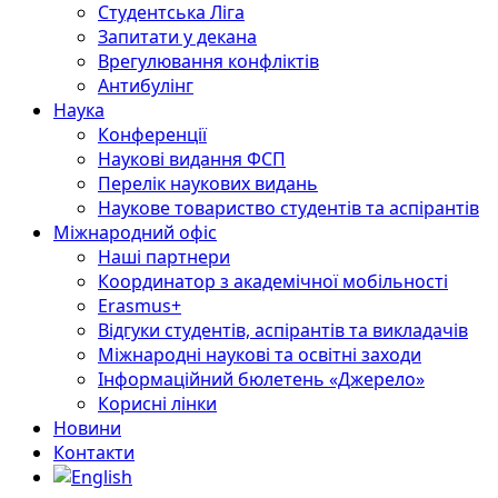
Студентська Ліга
Запитати у декана
Врегулювання конфліктів
Антибулінг
Наука
Конференції
Наукові видання ФСП
Перелік наукових видань
Наукове товариство студентів та аспірантів
Міжнародний офіс
Наші партнери
Координатор з академічної мобільності
Erasmus+
Відгуки студентів, аспірантів та викладачів
Міжнародні наукові та освітні заходи
Інформаційний бюлетень «Джерело»
Корисні лінки
Новини
Контакти