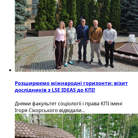
Розширюємо міжнародні горизонти: візит
дослідників з LSE IDEAS до КПІ!
Днями факультет соціології і права КПІ імені
Ігоря Сікорського відвідали...