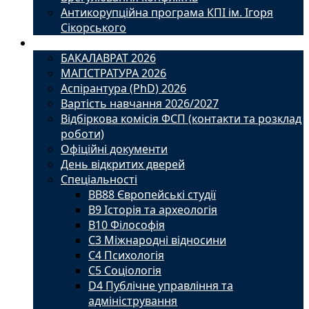
Антикорупційна програма КПІ ім. Ігоря
Сікорського
Вступ
БАКАЛАВРАТ 2026
МАГІСТРАТУРА 2026
Аспірантура (PhD) 2026
Вартість навчання 2026/2027
Відбіркова комісія ФСП (контакти та розклад
роботи)
Офіційні документи
День відкритих дверей
Спеціальності
BВ88 Європейські студії
B9 Історія та археологія
B10 Філософія
C3 Міжнародні відносини
C4 Психологія
С5 Соціологія
D4 Публічне управління та
адміністрування