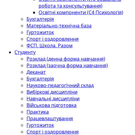
робота та консультування)
Освітні компоненти (С4 Психологія)
Бухгалтерія
Матеріально-технічна база
Гуртожиток
Спорт і оздоровлення
ФСП. Школа. Разом
Студенту
Розклад (денна форма навчання)
Розклад (заочна форма навчання)
Деканат
Бухгалтерія
Науково-педагогічний склад
Вибіркові дисципліни
Навчальні дисципліни
Військова підготовка
Практика
Працевлаштування
Гуртожиток
Спорт і оздоровлення