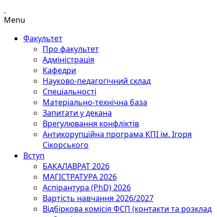
Menu
Факультет
Про факультет
Адміністрація
Кафедри
Науково-педагогічний склад
Спеціальності
Матеріально-технічна база
Запитати у декана
Врегулювання конфліктів
Антикорупційна програма КПІ ім. Ігоря
Сікорського
Вступ
БАКАЛАВРАТ 2026
МАГІСТРАТУРА 2026
Аспірантура (PhD) 2026
Вартість навчання 2026/2027
Відбіркова комісія ФСП (контакти та розклад