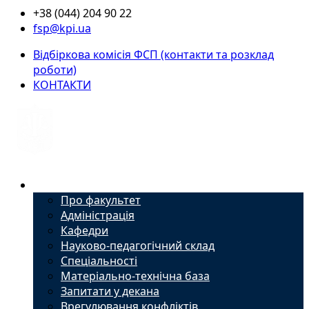
+38 (044) 204 90 22
fsp@kpi.ua
Відбіркова комісія ФСП (контакти та розклад
роботи)
КОНТАКТИ
Факультет
Про факультет
Адміністрація
Кафедри
Науково-педагогічний склад
Спеціальності
Матеріально-технічна база
Запитати у декана
Врегулювання конфліктів