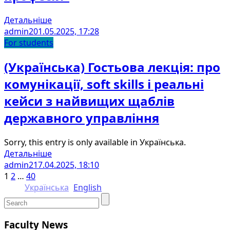
Детальніше
admin2
01.05.2025, 17:28
For students
(Українська) Гостьова лекція: про
комунікації, soft skills і реальні
кейси з найвищих щаблів
державного управління
Sorry, this entry is only available in Українська.
Детальніше
admin2
17.04.2025, 18:10
1
2
…
40
Українська
English
Faculty News