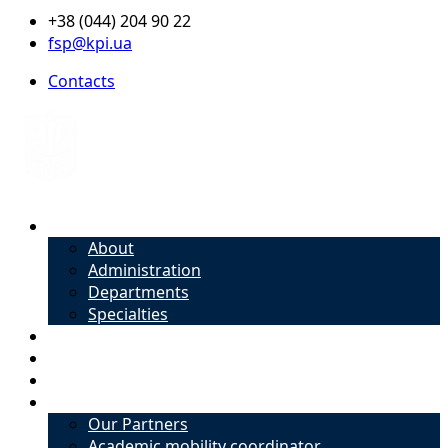
+38 (044) 204 90 22
fsp@kpi.ua
Contacts
About
About
Administration
Departments
Specialties
Admission
Specialties
Academic mobility coordinator
International Office
Our Partners
Academic mobility coordinator