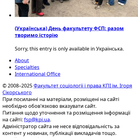
(Українська) День факультету ФСП: разом
творимо історію
Sorry, this entry is only available in Українська.
About
Specialties
International Office
© 2008–2025
Факультет соціології і права КПІ ім. Ігоря
Сікорського
При посиланні на матеріали, розміщені на сайті
необхідно обов'язково вказувати сайт.
Питання щодо уточнення та розміщення інформації
на сайті:
fsp@kpi.ua
.
Адміністратор сайта не несе відповідальність за
контент у новинах, публікації викладачів тощо.