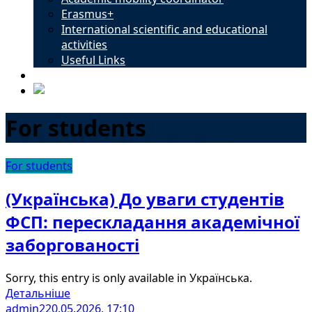
Erasmus+
International scientific and educational
activities
Useful Links
Contacts
For students
For students
(Українська) До уваги студентів
ФСП: перескладання академічної
заборгованості
Sorry, this entry is only available in Українська.
Детальніше
admin2
20.05.2026, 17:10