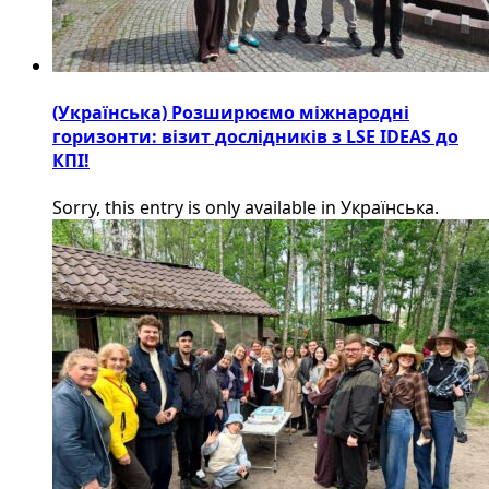
(Українська) Розширюємо міжнародні
горизонти: візит дослідників з LSE IDEAS до
КПІ!
Sorry, this entry is only available in Українська.