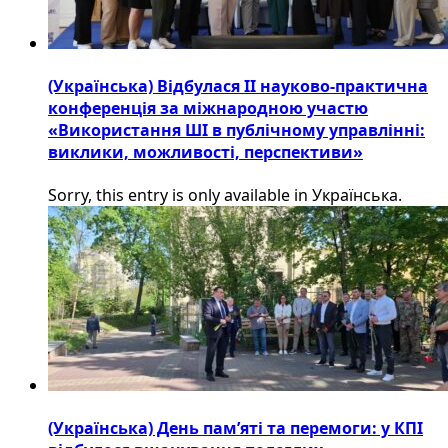
(Українська) Відбулася ІІ науково-практична
конференція за міжнародною участю
«Використання ШІ в публічному управлінні:
виклики, можливості, перспективи»
Sorry, this entry is only available in Українська.
(Українська) День пам’яті та перемоги: у КПІ