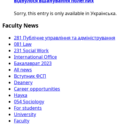
відбулося вшанування полеглих
Sorry, this entry is only available in Українська.
Faculty News
281 Публічне управління та адміністрування
081 Law
231 Social Work
International Office
Бакалаврат 2023
All news
Вступник ФСП
Deanery
Career opportunities
Наука
054 Sociology
For students
University
Faculty