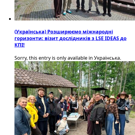
(Українська) Розширюємо міжнародні
горизонти: візит дослідників з LSE IDEAS до
КПІ!
Sorry, this entry is only available in Українська.