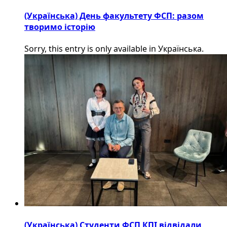
(Українська) День факультету ФСП: разом
творимо історію
Sorry, this entry is only available in Українська.
(Українська) Студенти ФСП КПІ відвідали