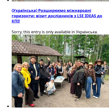
(Українська) Розширюємо міжнародні
горизонти: візит дослідників з LSE IDEAS до
КПІ!
Sorry, this entry is only available in Українська.