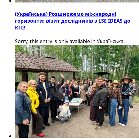
(Українська) Розширюємо міжнародні
горизонти: візит дослідників з LSE IDEAS до
КПІ!
Sorry, this entry is only available in Українська.