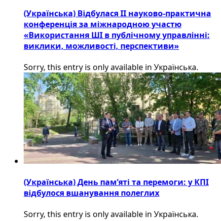
(Українська) Відбулася ІІ науково-практична
конференція за міжнародною участю
«Використання ШІ в публічному управлінні:
виклики, можливості, перспективи»
Sorry, this entry is only available in Українська.
(Українська) День пам’яті та перемоги: у КПІ
відбулося вшанування полеглих
Sorry, this entry is only available in Українська.