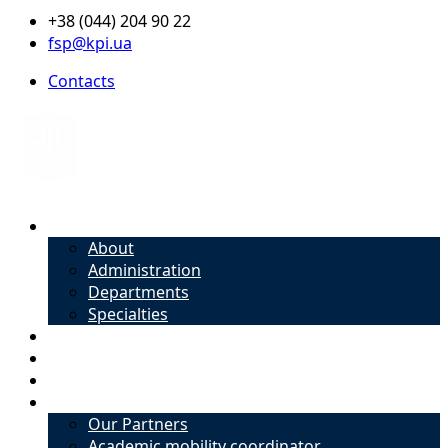
+38 (044) 204 90 22
fsp@kpi.ua
Contacts
About
About
Administration
Departments
Specialties
Admission
Specialties
Academic mobility coordinator
International Office
Our Partners
Academic mobility coordinator