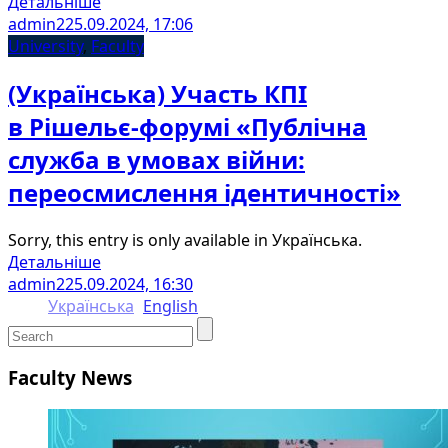
Детальніше
admin2
25.09.2024, 17:06
University
,
Faculty
(Українська) Участь КПІ
в Рішельє-форумі «Публічна
служба в умовах війни:
переосмислення ідентичності»
Sorry, this entry is only available in Українська.
Детальніше
admin2
25.09.2024, 16:30
Українська
English
Faculty News