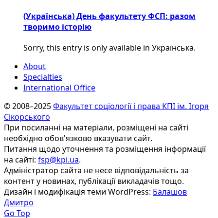
(Українська) День факультету ФСП: разом
творимо історію
Sorry, this entry is only available in Українська.
About
Specialties
International Office
© 2008–2025
Факультет соціології і права КПІ ім. Ігоря
Сікорського
При посиланні на матеріали, розміщені на сайті
необхідно обов'язково вказувати сайт.
Питання щодо уточнення та розміщення інформації
на сайті:
fsp@kpi.ua
.
Адміністратор сайта не несе відповідальність за
контент у новинах, публікації викладачів тощо.
Дизайн і модифікація теми WordPress:
Балашов
Дмитро
Go Top