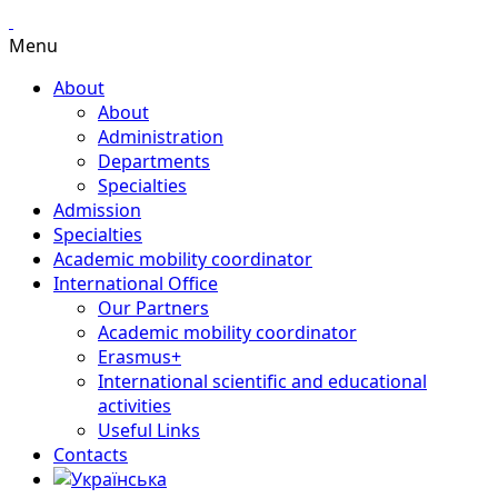
Menu
About
About
Administration
Departments
Specialties
Admission
Specialties
Academic mobility coordinator
International Office
Our Partners
Academic mobility coordinator
Erasmus+
International scientific and educational
activities
Useful Links
Contacts