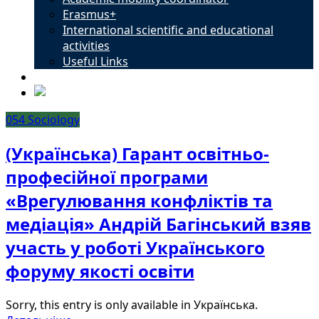
Erasmus+
International scientific and educational
activities
Useful Links
Contacts
054 Sociology
(Українська) Гарант освітньо-
професійної програми
«Врегулювання конфліктів та
медіація» Андрій Багінський взяв
участь у роботі Українського
форуму якості освіти
Sorry, this entry is only available in Українська.