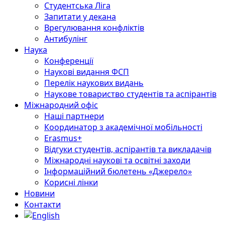
Студентська Ліга
Запитати у декана
Врегулювання конфліктів
Антибулінг
Наука
Конференції
Наукові видання ФСП
Перелік наукових видань
Наукове товариство студентів та аспірантів
Міжнародний офіс
Наші партнери
Координатор з академічної мобільності
Erasmus+
Відгуки студентів, аспірантів та викладачів
Міжнародні наукові та освітні заходи
Інформаційний бюлетень «Джерело»
Корисні лінки
Новини
Контакти