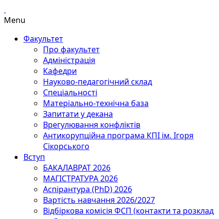
Menu
Факультет
Про факультет
Адміністрація
Кафедри
Науково-педагогічний склад
Спеціальності
Матеріально-технічна база
Запитати у декана
Врегулювання конфліктів
Антикорупційна програма КПІ ім. Ігоря
Сікорського
Вступ
БАКАЛАВРАТ 2026
МАГІСТРАТУРА 2026
Аспірантура (PhD) 2026
Вартість навчання 2026/2027
Відбіркова комісія ФСП (контакти та розклад