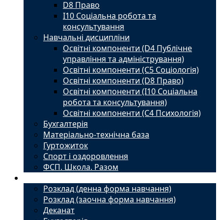
D8 Право
I10 Соціальна робота та
консультування
Навчальні дисципліни
Освітні компоненти (D4 Публічне
управління та адміністрування)
Освітні компоненти (С5 Соціологія)
Освітні компоненти (D8 Право)
Освітні компоненти (I10 Соціальна
робота та консультування)
Освітні компоненти (С4 Психологія)
Бухгалтерія
Матеріально-технічна база
Гуртожиток
Спорт і оздоровлення
ФСП. Школа. Разом
Студенту
Розклад (денна форма навчання)
Розклад (заочна форма навчання)
Деканат