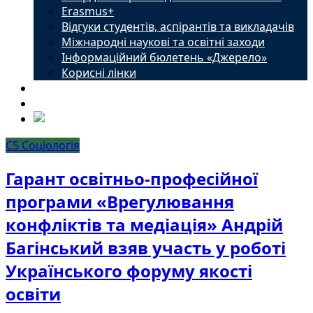
Erasmus+
Відгуки студентів, аспірантів та викладачів
Міжнародні наукові та освітні заходи
Інформаційний бюлетень «Джерело»
Корисні лінки
Новини
Контакти
С5 Соціологія
Гарант освітньо-професійної
програми «Врегулювання
конфліктів та медіація» Андрій
Багінський взяв участь у роботі
Українського форуму якості
освіти