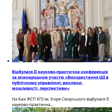
Відбулася ІІ науково-практична конференція
за міжнародною участю «Використання ШІ в
публічному управлінні: виклики,
можливості, перспективи»
На базі ФСП КПІ ім. Ігоря Сікорського відбулася ІІ
науково-практична...