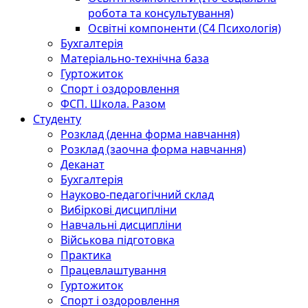
робота та консультування)
Освітні компоненти (С4 Психологія)
Бухгалтерія
Матеріально-технічна база
Гуртожиток
Спорт і оздоровлення
ФСП. Школа. Разом
Студенту
Розклад (денна форма навчання)
Розклад (заочна форма навчання)
Деканат
Бухгалтерія
Науково-педагогічний склад
Вибіркові дисципліни
Навчальні дисципліни
Військова підготовка
Практика
Працевлаштування
Гуртожиток
Спорт і оздоровлення