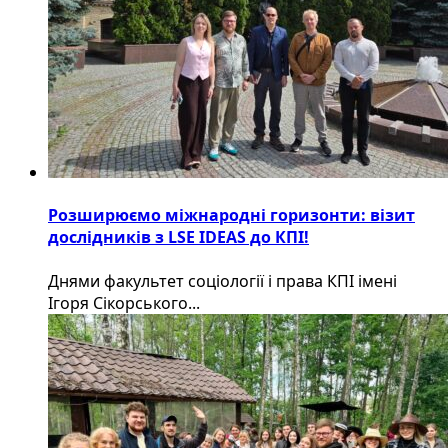
Розширюємо міжнародні горизонти: візит
дослідників з LSE IDEAS до КПІ!
Днями факультет соціології і права КПІ імені
Ігоря Сікорського...