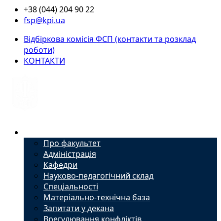
+38 (044) 204 90 22
fsp@kpi.ua
Відбіркова комісія ФСП (контакти та розклад
роботи)
КОНТАКТИ
Факультет
Про факультет
Адміністрація
Кафедри
Науково-педагогічний склад
Спеціальності
Матеріально-технічна база
Запитати у декана
Врегулювання конфліктів