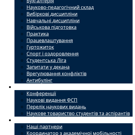
Бухгалтерія
Науково-педагогічний склад
Вибіркові дисципліни
Навчальні дисципліни
Військова підготовка
Практика
Працевлаштування
Гуртожиток
Спорт і оздоровлення
Студентська Ліга
Запитати у декана
Врегулювання конфліктів
Антибулінг
Наука
Конференції
Наукові видання ФСП
Перелік наукових видань
Наукове товариство студентів та аспірантів
Міжнародний офіс
Наші партнери
Координатор з академічної мобільності