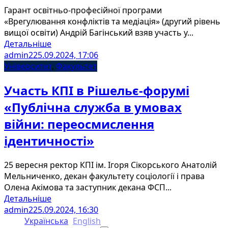
Гарант освітньо-професійної програми
«Врегулювання конфліктів та медіація» (другий рівень
вищої освіти) Андрій Багінський взяв участь у...
Детальніше
admin2
25.09.2024, 17:06
Університет
,
Факультет
Участь КПІ в Рішельє-форумі
«Публічна служба в умовах
війни: переосмислення
ідентичності»
25 вересня ректор КПІ ім. Ігоря Сікорського Анатолій
Мельниченко, декан факультету соціології і права
Олена Акімова та заступник декана ФСП...
Детальніше
admin2
25.09.2024, 16:30
Українська
English