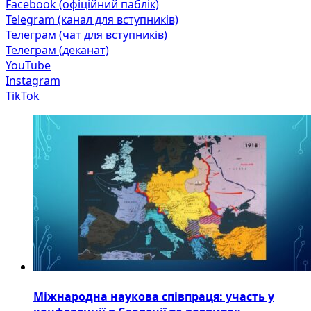
Facebook (офіційний паблік)
Telegram (канал для вступників)
Телеграм (чат для вступників)
Телеграм (деканат)
YouTube
Instagram
TikTok
Міжнародна наукова співпраця: участь у