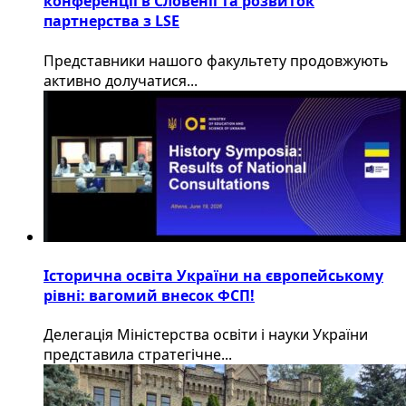
конференції в Словенії та розвиток
партнерства з LSE
​Представники нашого факультету продовжують
активно долучатися...
Історична освіта України на європейському
рівні: вагомий внесок ФСП!
Делегація Міністерства освіти і науки України
представила стратегічне...