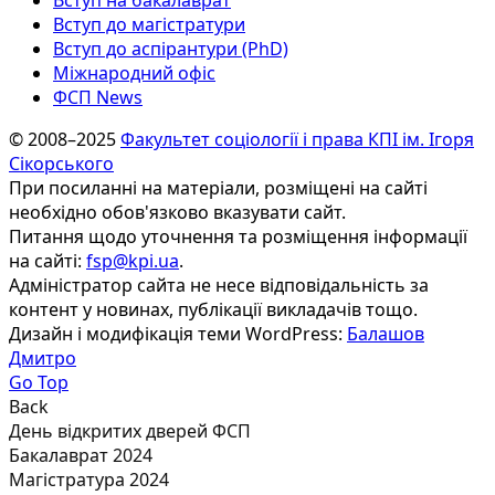
Вступ на бакалаврат
Вступ до магістратури
Вступ до аспірантури (PhD)
Міжнародний офіс
ФСП News
© 2008–2025
Факультет соціології і права КПІ ім. Ігоря
Сікорського
При посиланні на матеріали, розміщені на сайті
необхідно обов'язково вказувати сайт.
Питання щодо уточнення та розміщення інформації
на сайті:
fsp@kpi.ua
.
Адміністратор сайта не несе відповідальність за
контент у новинах, публікації викладачів тощо.
Дизайн і модифікація теми WordPress:
Балашов
Дмитро
Go Top
Back
День відкритих дверей ФСП
Бакалаврат 2024
Магістратура 2024