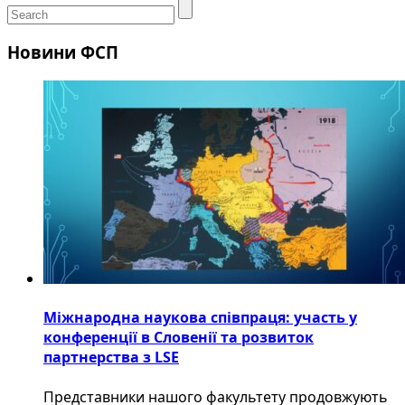
Новини ФСП
Міжнародна наукова співпраця: участь у
конференції в Словенії та розвиток
партнерства з LSE
​Представники нашого факультету продовжують