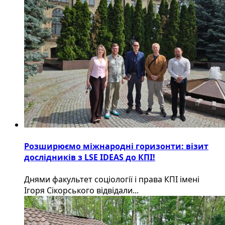
Розширюємо міжнародні горизонти: візит
дослідників з LSE IDEAS до КПІ!
Днями факультет соціології і права КПІ імені
Ігоря Сікорського відвідали...