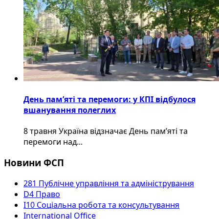
День пам’яті та перемоги: у КПІ відбулося
вшанування полеглих
8 травня Україна відзначає День пам’яті та
перемоги над...
Новини ФСП
281 Публічне управління та адміністрування
D4 Право
I10 Соціальна робота та консультування
International Office