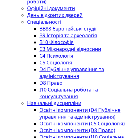
роботи)
Офіційні документи
День відкритих дверей
Спеціальності
BВ88 Європейські студії
B9 Історія та археологія
B10 Філософія
C3 Міжнародні відносини
C4 Психологія
С5 Соціологія
D4 Публічне управління та
адміністрування
D8 Право
I10 Соціальна робота та
консультування
Навчальні дисципліни
Освітні компоненти (D4 Публічне
управління та адміністрування)
Освітні компоненти (С5 Соціологія)
Освітні компоненти (D8 Право)
Освітні компоненти (I10 Соціальна