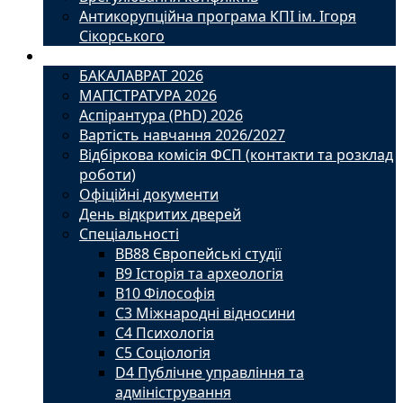
Антикорупційна програма КПІ ім. Ігоря
Сікорського
Вступ
БАКАЛАВРАТ 2026
МАГІСТРАТУРА 2026
Аспірантура (PhD) 2026
Вартість навчання 2026/2027
Відбіркова комісія ФСП (контакти та розклад
роботи)
Офіційні документи
День відкритих дверей
Спеціальності
BВ88 Європейські студії
B9 Історія та археологія
B10 Філософія
C3 Міжнародні відносини
C4 Психологія
С5 Соціологія
D4 Публічне управління та
адміністрування