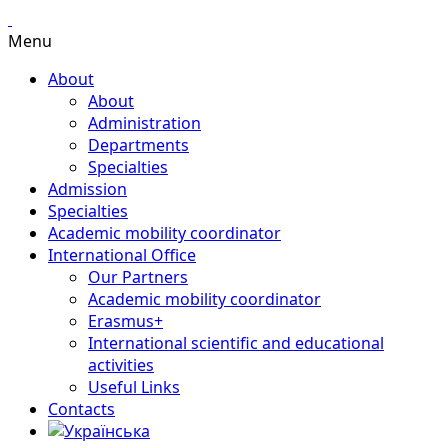
Menu
About
About
Administration
Departments
Specialties
Admission
Specialties
Academic mobility coordinator
International Office
Our Partners
Academic mobility coordinator
Erasmus+
International scientific and educational
activities
Useful Links
Contacts