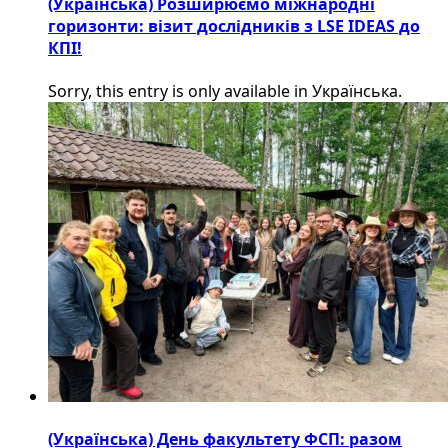
(Українська) Розширюємо міжнародні
горизонти: візит дослідників з LSE IDEAS до
КПІ!
Sorry, this entry is only available in Українська.
(Українська) День факультету ФСП: разом