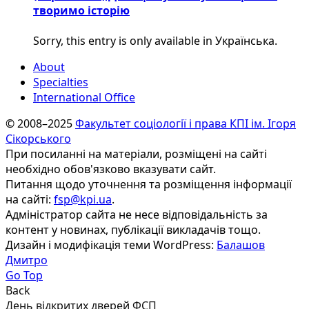
творимо історію
Sorry, this entry is only available in Українська.
About
Specialties
International Office
© 2008–2025
Факультет соціології і права КПІ ім. Ігоря
Сікорського
При посиланні на матеріали, розміщені на сайті
необхідно обов'язково вказувати сайт.
Питання щодо уточнення та розміщення інформації
на сайті:
fsp@kpi.ua
.
Адміністратор сайта не несе відповідальність за
контент у новинах, публікації викладачів тощо.
Дизайн і модифікація теми WordPress:
Балашов
Дмитро
Go Top
Back
День відкритих дверей ФСП