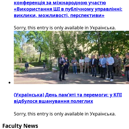
конференція за міжнародною участю
«Використання ШІ в публічному управлінні:
виклики, можливості, перспективи»
Sorry, this entry is only available in Українська.
(Українська) День пам’яті та перемоги: у КПІ
відбулося вшанування полеглих
Sorry, this entry is only available in Українська.
Faculty News