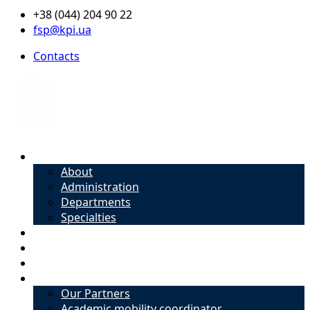
+38 (044) 204 90 22
fsp@kpi.ua
Contacts
About
About
Administration
Departments
Specialties
Admission
Specialties
Academic mobility coordinator
International Office
Our Partners
Academic mobility coordinator