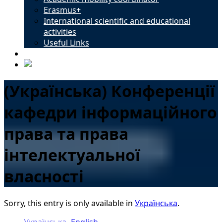
Erasmus+
International scientific and educational
activities
Useful Links
Contacts
(Українська) Конференції
кафедри інформаційного
права та права
інтелектуальної
власності
Sorry, this entry is only available in
Українська
.
Українська
English