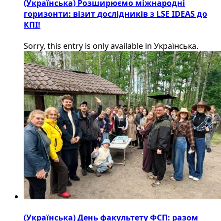
(Українська) Розширюємо міжнародні
горизонти: візит дослідників з LSE IDEAS до
КПІ!
Sorry, this entry is only available in Українська.
(Українська) День факультету ФСП: разом