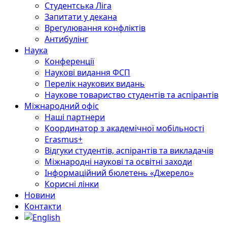
Студентська Ліга
Запитати у декана
Врегулювання конфліктів
Антибулінг
Наука
Конференції
Наукові видання ФСП
Перелік наукових видань
Наукове товариство студентів та аспірантів
Міжнародний офіс
Наші партнери
Координатор з академічної мобільності
Erasmus+
Відгуки студентів, аспірантів та викладачів
Міжнародні наукові та освітні заходи
Інформаційний бюлетень «Джерело»
Корисні лінки
Новини
Контакти