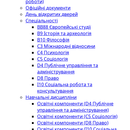
роботи)
Офіційні документи
День відкритих дверей
Спеціальності
BВ88 Європейські студії
B9 Історія та археологія
B10 Філософія
C3 Міжнародні відносини
C4 Психологія
С5 Соціологія
D4 Публічне управління та
адміністрування
D8 Право
I10 Соціальна робота та
консультування
Навчальні дисципліни
Освітні компоненти (D4 Публічне
управління та адміністрування)
Освітні компоненти (С5 Соціологія)
Освітні компоненти (D8 Право)
Освітні компоненти (I10 Соціальна