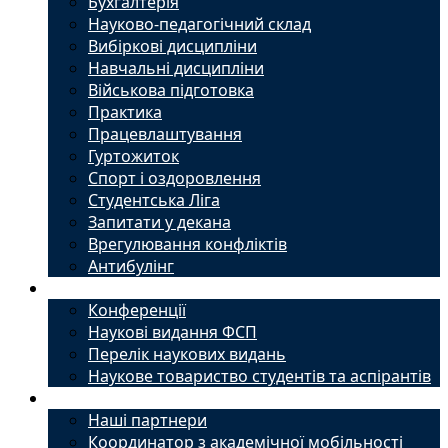
Бухгалтерія
Науково-педагогічний склад
Вибіркові дисципліни
Навчальні дисципліни
Військова підготовка
Практика
Працевлаштування
Гуртожиток
Спорт і оздоровлення
Студентська Ліга
Запитати у декана
Врегулювання конфліктів
Антибулінг
Наука
Конференції
Наукові видання ФСП
Перелік наукових видань
Наукове товариство студентів та аспірантів
Міжнародний офіс
Наші партнери
Координатор з академічної мобільності