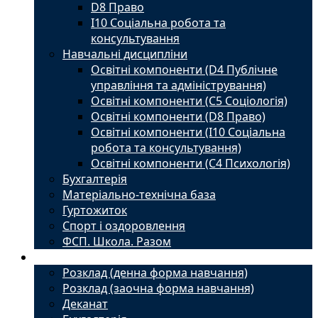
D8 Право
I10 Соціальна робота та
консультування
Навчальні дисципліни
Освітні компоненти (D4 Публічне
управління та адміністрування)
Освітні компоненти (С5 Соціологія)
Освітні компоненти (D8 Право)
Освітні компоненти (I10 Соціальна
робота та консультування)
Освітні компоненти (С4 Психологія)
Бухгалтерія
Матеріально-технічна база
Гуртожиток
Спорт і оздоровлення
ФСП. Школа. Разом
Студенту
Розклад (денна форма навчання)
Розклад (заочна форма навчання)
Деканат