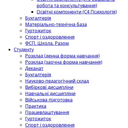
робота та консультування)
Освітні компоненти (С4 Психологія)
Бухгалтерія
Матеріально-технічна база
Гуртожиток
Спорт і оздоровлення
ФСП. Школа. Разом
Студенту
Розклад (денна форма навчання)
Розклад (заочна форма навчання)
Деканат
Бухгалтерія
Науково-педагогічний склад
Вибіркові дисципліни
Навчальні дисципліни
Військова підготовка
Практика
Працевлаштування
Гуртожиток
Спорт і оздоровлення