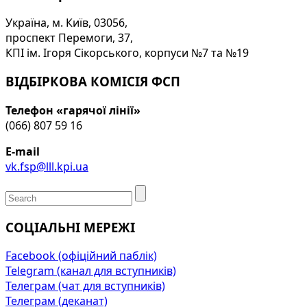
Україна, м. Київ, 03056,
проспект Перемоги, 37,
КПІ ім. Ігоря Сікорського, корпуси №7 та №19
ВІДБІРКОВА КОМІСІЯ ФСП
Телефон «гарячої лінії»
(066) 807 59 16
E-mail
vk.fsp@lll.kpi.ua
СОЦІАЛЬНІ МЕРЕЖІ
Facebook (офіційний паблік)
Telegram (канал для вступників)
Телеграм (чат для вступників)
Телеграм (деканат)