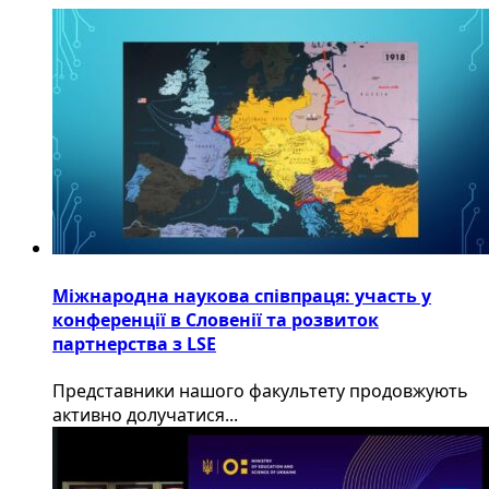
Міжнародна наукова співпраця: участь у
конференції в Словенії та розвиток
партнерства з LSE
​Представники нашого факультету продовжують
активно долучатися...