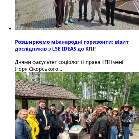
Розширюємо міжнародні горизонти: візит
дослідників з LSE IDEAS до КПІ!
Днями факультет соціології і права КПІ імені
Ігоря Сікорського...