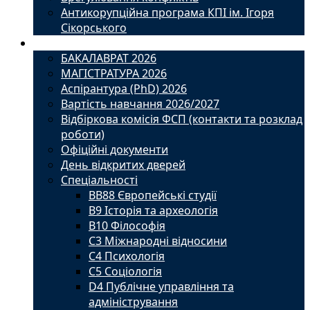
Антикорупційна програма КПІ ім. Ігоря
Сікорського
Вступ
БАКАЛАВРАТ 2026
МАГІСТРАТУРА 2026
Аспірантура (PhD) 2026
Вартість навчання 2026/2027
Відбіркова комісія ФСП (контакти та розклад
роботи)
Офіційні документи
День відкритих дверей
Спеціальності
BВ88 Європейські студії
B9 Історія та археологія
B10 Філософія
C3 Міжнародні відносини
C4 Психологія
С5 Соціологія
D4 Публічне управління та
адміністрування