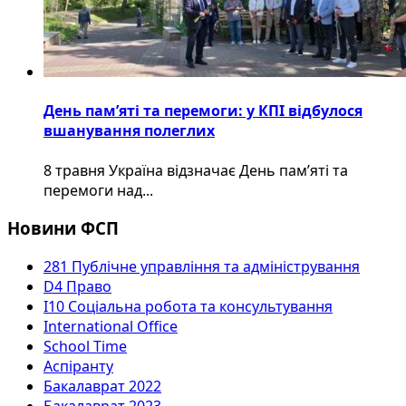
День пам’яті та перемоги: у КПІ відбулося
вшанування полеглих
8 травня Україна відзначає День пам’яті та
перемоги над...
Новини ФСП
281 Публічне управління та адміністрування
D4 Право
I10 Соціальна робота та консультування
International Office
School Time
Аспіранту
Бакалаврат 2022