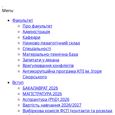
Menu
Факультет
Про факультет
Адміністрація
Кафедри
Науково-педагогічний склад
Спеціальності
Матеріально-технічна база
Запитати у декана
Врегулювання конфліктів
Антикорупційна програма КПІ ім. Ігоря
Сікорського
Вступ
БАКАЛАВРАТ 2026
МАГІСТРАТУРА 2026
Аспірантура (PhD) 2026
Вартість навчання 2026/2027
Відбіркова комісія ФСП (контакти та розклад