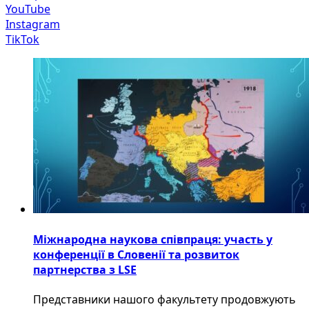
YouTube
Instagram
TikTok
Міжнародна наукова співпраця: участь у
конференції в Словенії та розвиток
партнерства з LSE
​Представники нашого факультету продовжують