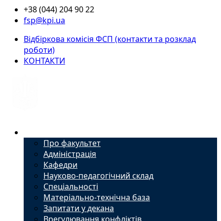
+38 (044) 204 90 22
fsp@kpi.ua
Відбіркова комісія ФСП (контакти та розклад
роботи)
КОНТАКТИ
Факультет
Про факультет
Адміністрація
Кафедри
Науково-педагогічний склад
Спеціальності
Матеріально-технічна база
Запитати у декана
Врегулювання конфліктів