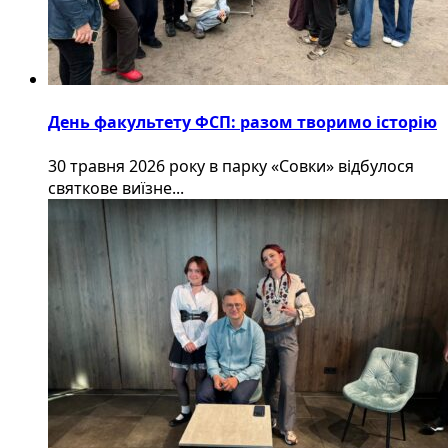
День факультету ФСП: разом творимо історію
30 травня 2026 року в парку «Совки» відбулося
святкове виїзне...