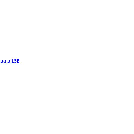
ва з LSE