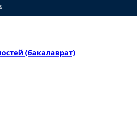
s
ностей (бакалаврат)