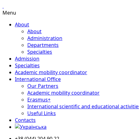
Menu
About
About
Administration
Departments
Specialties
Admission
Specialties
Academic mobility coordinator
International Office
Our Partners
Academic mobility coordinator
Erasmus+
International scientific and educational activitie
Useful Links
Contacts
+38 (044) 204 90 22