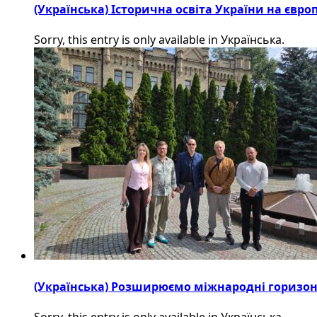
(Українська) Історична освіта України на євр
Sorry, this entry is only available in Українська.
(Українська) Розширюємо міжнародні горизонти
Sorry, this entry is only available in Українська.