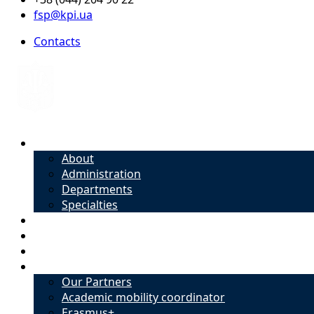
fsp@kpi.ua
Contacts
About
About
Administration
Departments
Specialties
Admission
Specialties
Academic mobility coordinator
International Office
Our Partners
Academic mobility coordinator
Erasmus+