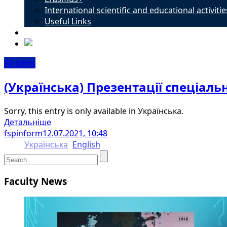
International scientific and educational activitie
Useful Links
Contacts
All news
(Українська) Презентації спеціаль
Sorry, this entry is only available in Українська.
Детальніше
fspinform
12.07.2021, 10:48
Українська
English
Faculty News