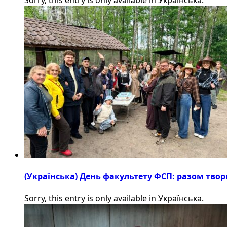
(Українська) День факультету ФСП: разом твор
Sorry, this entry is only available in Українська.