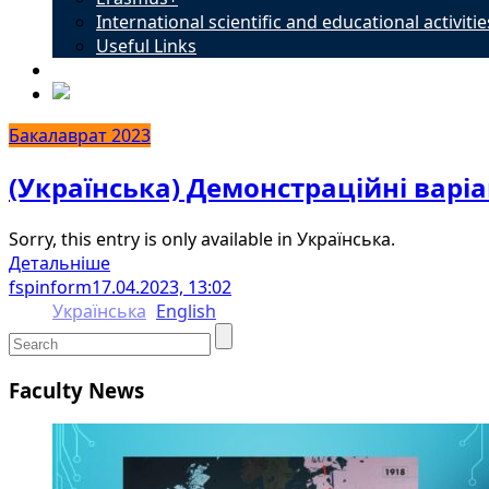
International scientific and educational activitie
Useful Links
Contacts
Бакалаврат 2023
(Українська) Демонстраційні варі
Sorry, this entry is only available in Українська.
Детальніше
fspinform
17.04.2023, 13:02
Українська
English
Faculty News