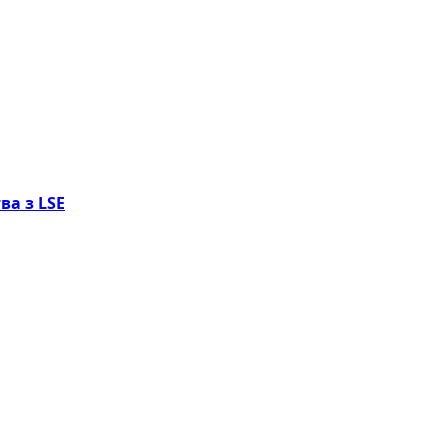
ва з LSE