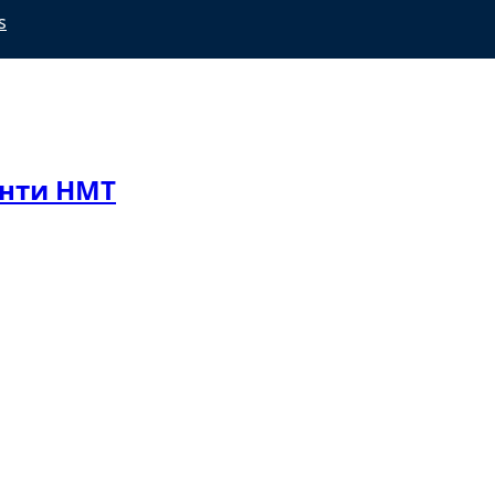
s
анти НМТ