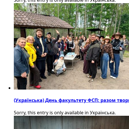
(Українська) День факультету ФСП: разом твор
Sorry, this entry is only available in Українська.