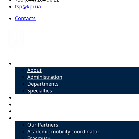
fsp@kpi.ua
Contacts
About
About
Administration
Departments
Specialties
Admission
Specialties
Academic mobility coordinator
International Office
Our Partners
Academic mobility coordinator
Erasmus+