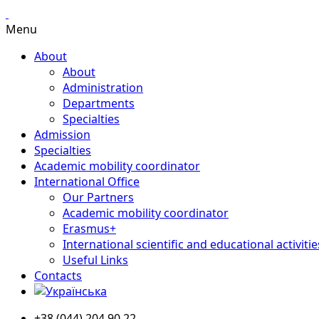
Menu
About
About
Administration
Departments
Specialties
Admission
Specialties
Academic mobility coordinator
International Office
Our Partners
Academic mobility coordinator
Erasmus+
International scientific and educational activitie
Useful Links
Contacts
+38 (044) 204 90 22