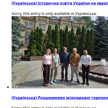
(Українська) Історична освіта України на євр
Sorry, this entry is only available in Українська.
(Українська) Розширюємо міжнародні горизонти
Sorry, this entry is only available in Українська.