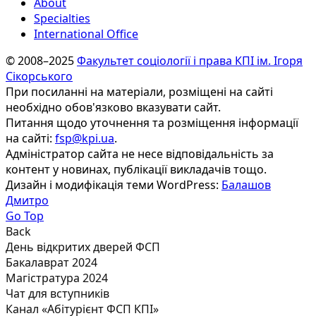
About
Specialties
International Office
© 2008–2025
Факультет соціології і права КПІ ім. Ігоря
Сікорського
При посиланні на матеріали, розміщені на сайті
необхідно обов'язково вказувати сайт.
Питання щодо уточнення та розміщення інформації
на сайті:
fsp@kpi.ua
.
Адміністратор сайта не несе відповідальність за
контент у новинах, публікації викладачів тощо.
Дизайн і модифікація теми WordPress:
Балашов
Дмитро
Go Top
Back
День відкритих дверей ФСП
Бакалаврат 2024
Магістратура 2024
Чат для вступників
Канал «Абітурієнт ФСП КПІ»