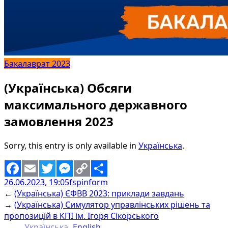
Бакалаврат 2023
(Українська) Обсяги
максимального державного
замовлення 2023
Sorry, this entry is only available in
Українська
.
26.06.2023, 19:05
fspinform
Facebook
Email
Twitter
Messenger
Copy
Share
←
(Українська) ЄФВВ 2023: приклади завдань
Link
→
(Українська) Симулятор управлінських рішень та
пропозицій в КПІ ім. Ігоря Сікорського
Українська
English