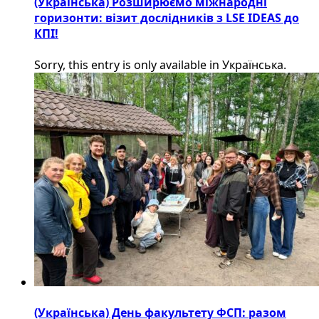
(Українська) Розширюємо міжнародні
горизонти: візит дослідників з LSE IDEAS до
КПІ!
Sorry, this entry is only available in Українська.
(Українська) День факультету ФСП: разом