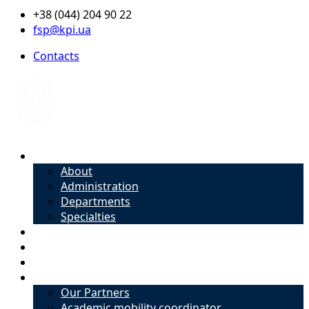
+38 (044) 204 90 22
fsp@kpi.ua
Contacts
About
About
Administration
Departments
Specialties
Admission
Specialties
Academic mobility coordinator
International Office
Our Partners
Academic mobility coordinator