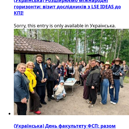
(Українська) Розширюємо міжнародні
горизонти: візит дослідників з LSE IDEAS до
КПІ!
Sorry, this entry is only available in Українська.
(Українська) День факультету ФСП: разом