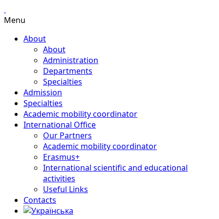
Menu
About
About
Administration
Departments
Specialties
Admission
Specialties
Academic mobility coordinator
International Office
Our Partners
Academic mobility coordinator
Erasmus+
International scientific and educational
activities
Useful Links
Contacts