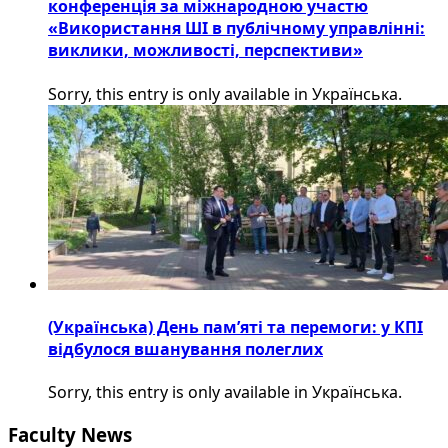
конференція за міжнародною участю
«Використання ШІ в публічному управлінні:
виклики, можливості, перспективи»
Sorry, this entry is only available in Українська.
(Українська) День пам’яті та перемоги: у КПІ
відбулося вшанування полеглих
Sorry, this entry is only available in Українська.
Faculty News