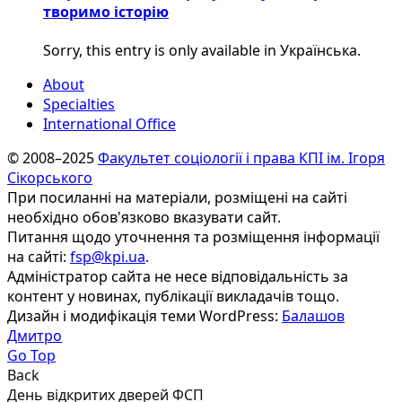
творимо історію
Sorry, this entry is only available in Українська.
About
Specialties
International Office
© 2008–2025
Факультет соціології і права КПІ ім. Ігоря
Сікорського
При посиланні на матеріали, розміщені на сайті
необхідно обов'язково вказувати сайт.
Питання щодо уточнення та розміщення інформації
на сайті:
fsp@kpi.ua
.
Адміністратор сайта не несе відповідальність за
контент у новинах, публікації викладачів тощо.
Дизайн і модифікація теми WordPress:
Балашов
Дмитро
Go Top
Back
День відкритих дверей ФСП