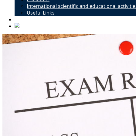
International scientific and educational activitie
Useful Links
Contacts