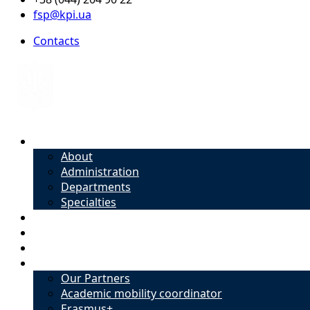
fsp@kpi.ua
Contacts
About
About
Administration
Departments
Specialties
Admission
Specialties
Academic mobility coordinator
International Office
Our Partners
Academic mobility coordinator
Erasmus+