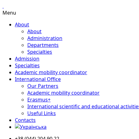
Menu
About
About
Administration
Departments
Specialties
Admission
Specialties
Academic mobility coordinator
International Office
Our Partners
Academic mobility coordinator
Erasmus+
International scientific and educational activitie
Useful Links
Contacts
+38 (044) 204 90 22